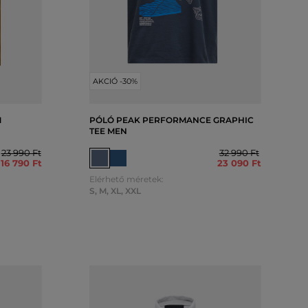
AKCIÓ -30%
M
PÓLÓ PEAK PERFORMANCE GRAPHIC
TEE MEN
23 990 Ft
32 990 Ft
16 790 Ft
23 090 Ft
Elérhető méretek:
S
,
M
,
XL
,
XXL