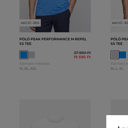
AKCIÓ -30%
AKCIÓ -3
PÓLÓ PEAK PERFORMANCE M REPEL
PÓLÓ PE
SS TEE
SS TEE
27 990 Ft
19 590 Ft
Elérhető méretek:
Elérhető 
M
,
XL
,
XXL
M
,
L
,
XL