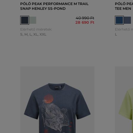
PÓLÓ PEAK PERFORMANCE M TRAIL
PÓLÓ PE
SNAP HENLEY SS-POND
TEE MEN
40 990 Ft
28 690 Ft
Elérhető méretek:
Elérhető 
S
,
M
,
L
,
XL
,
XXL
L