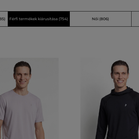
85)
Férfi termékek kiárusítása
(754)
Női
(806)