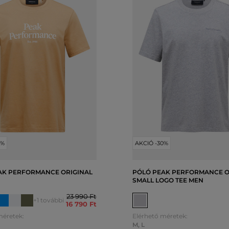
0%
AKCIÓ -30%
AK PERFORMANCE ORIGINAL
PÓLÓ PEAK PERFORMANCE O
SMALL LOGO TEE MEN
23 990 Ft
+1 további
16 790 Ft
méretek:
Elérhető méretek:
M
,
L