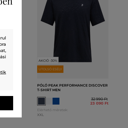
ően
rul
bra
at,
ási
AKCIÓ -30%
UTOLSÓ ESÉLY
tik
 REPEL
PÓLÓ PEAK PERFORMANCE DISCOVER
T-SHIRT MEN
32 990 Ft
32 990 Ft
23 090 Ft
23 090 Ft
Elérhető méretek:
XXL