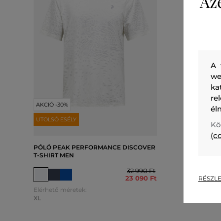
Az
A 
we
ka
re
AKCIÓ -30%
él
UTOLSÓ ESÉLY
AKCIÓ -3
Kö
(c
PÓLÓ PEAK PERFORMANCE DISCOVER
PÓLÓ PE
T-SHIRT MEN
SNAP HE
32 990 Ft
23 090 Ft
RÉSZLE
Elérhető méretek:
Elérhető 
XL
S
,
M
,
L
,
XL