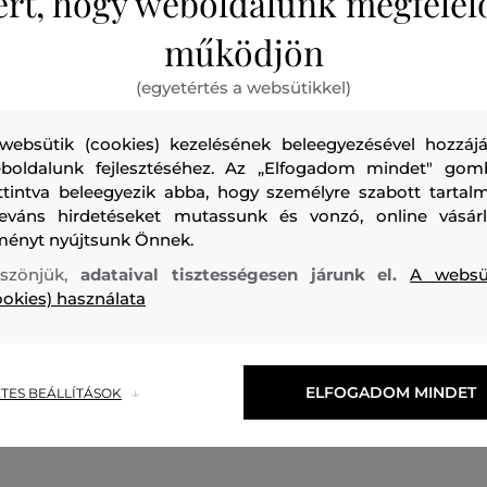
ért, hogy weboldalunk megfelel
működjön
(egyetértés a websütikkel)
websütik (cookies) kezelésének beleegyezésével hozzájá
boldalunk fejlesztéséhez. Az „Elfogadom mindet" gom
ttintva beleegyezik abba, hogy személyre szabott tartalm
leváns hirdetéseket mutassunk és vonzó, online vásárl
ményt nyújtsunk Önnek.
0%
AKCIÓ -30%
szönjük,
adataival tisztességesen járunk el.
A websü
ookies) használata
AK PERFORMANCE M TRAIL
PÓLÓ PEAK PERFORMANCE M
NLEY SS-POND
UPF LS TEE
40 990 Ft
ELFOGADOM MINDET
28 690 Ft
TES BEÁLLÍTÁSOK
méretek:
Elérhető méretek:
M
,
XL
,
XXL