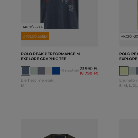
AKCIÓ -30%
UTOLSÓ ESÉLY
AKCIÓ -3
PÓLÓ PEAK PERFORMANCE M
PÓLÓ PE
EXPLORE GRAPHIC TEE
EXPLORE
23 990 Ft
+5 további
16 790 Ft
Elérhető méretek:
Elérhető 
M
S
,
M
,
L
,
XL