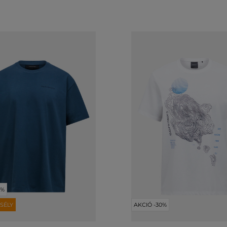
0%
SÉLY
AKCIÓ -30%