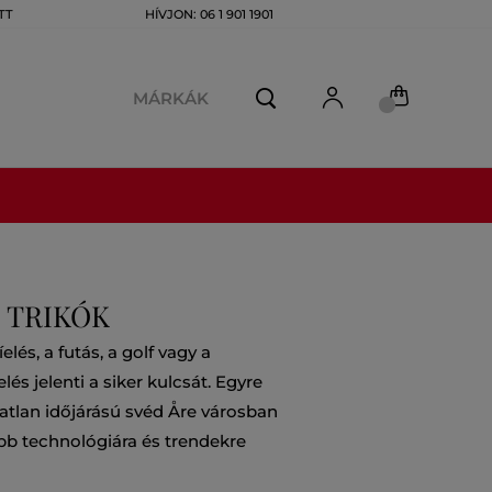
TT
HÍVJON: 06 1 901 1901
MÁRKÁK
 TRIKÓK
és, a futás, a golf vagy a
és jelenti a siker kulcsát. Egyre
atlan időjárású svéd Åre városban
bb technológiára és trendekre