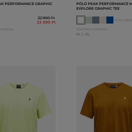
AK PERFORMANCE GRAPHIC
PÓLÓ PEAK PERFORMANCE 
EXPLORE GRAPHIC TEE
32 990 Ft
+5 további
23 090 Ft
méretek:
Elérhető méretek:
M
,
L
,
XL