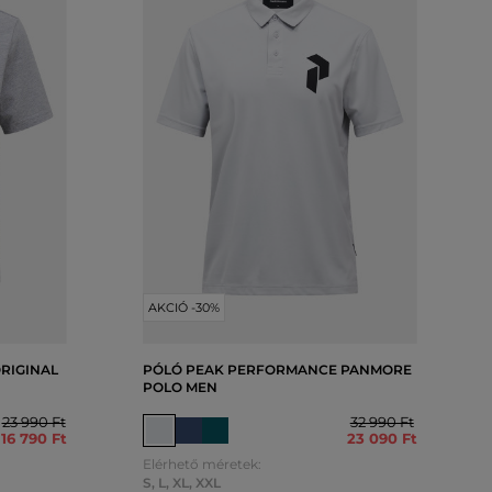
AKCIÓ -30%
RIGINAL
PÓLÓ PEAK PERFORMANCE PANMORE
POLO MEN
23 990 Ft
32 990 Ft
16 790 Ft
23 090 Ft
Elérhető méretek:
S
,
L
,
XL
,
XXL