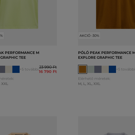
0%
AKCIÓ -30%
AK PERFORMANCE M
PÓLÓ PEAK PERFORMANCE 
 GRAPHIC TEE
EXPLORE GRAPHIC TEE
23 990 Ft
+5 további
+5 további
16 790 Ft
méretek:
Elérhető méretek:
,
XXL
M
,
L
,
XL
,
XXL