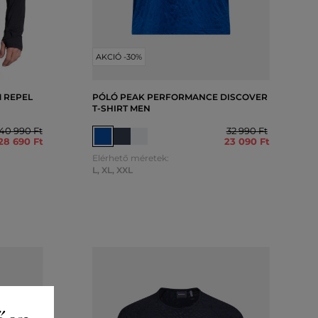
AKCIÓ -30%
 REPEL
PÓLÓ PEAK PERFORMANCE DISCOVER
T-SHIRT MEN
40 990 Ft
32 990 Ft
28 690 Ft
23 090 Ft
Elérhető méretek:
L
,
XL
,
XXL