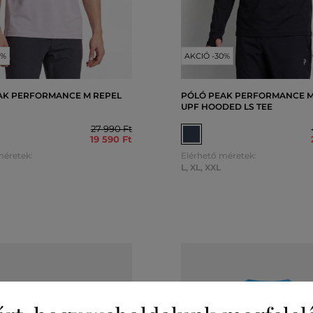
0%
AKCIÓ -30%
AK PERFORMANCE M REPEL
PÓLÓ PEAK PERFORMANCE M
UPF HOODED LS TEE
27 990 Ft
19 590 Ft
méretek:
Elérhető méretek:
L
,
XL
,
XXL