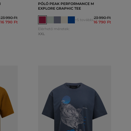
M
PÓLÓ PEAK PERFORMANCE M
EXPLORE GRAPHIC TEE
23 990 Ft
23 990 Ft
+5 további
16 790 Ft
16 790 Ft
Elérhető méretek:
XXL