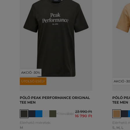
AKCIÓ -30%
UTOLSÓ ESÉLY
AKCIÓ -3
PÓLÓ PEAK PERFORMANCE ORIGINAL
PÓLÓ PE
TEE MEN
TEE MEN
23 990 Ft
+1 további
16 790 Ft
Elérhető méretek:
Elérhető 
M
S
,
M
,
L