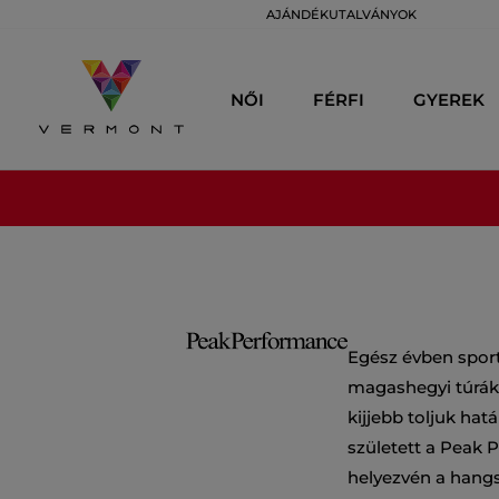
AJÁNDÉKUTALVÁNYOK
NŐI
FÉRFI
GYEREK
Egész évben sporto
magashegyi túrák s
kijjebb toljuk ha
született a Peak 
helyezvén a hangs