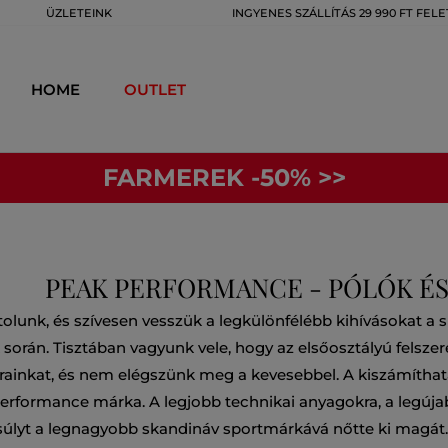
ÜZLETEINK
INGYENES SZÁLLÍTÁS 29 990 FT FELE
HOME
OUTLET
FARMEREK -50% >>
PEAK PERFORMANCE - PÓLÓK ÉS
lunk, és szívesen vesszük a legkülönfélébb kihívásokat a síel
orán. Tisztában vagyunk vele, hogy az elsőosztályú felszerel
tárainkat, és nem elégszünk meg a kevesebbel. A kiszámíthat
Performance márka. A legjobb technikai anyagokra, a legúja
úlyt a legnagyobb skandináv sportmárkává nőtte ki magát.