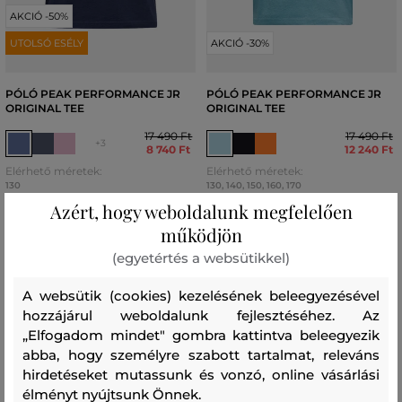
AKCIÓ -50%
UTOLSÓ ESÉLY
AKCIÓ -30%
PÓLÓ PEAK PERFORMANCE JR
PÓLÓ PEAK PERFORMANCE JR
ORIGINAL TEE
ORIGINAL TEE
17 490 Ft
17 490 Ft
+3
8 740 Ft
12 240 Ft
Elérhető méretek:
Elérhető méretek:
130
130
,
140
,
150
,
160
,
170
Azért, hogy weboldalunk megfelelően
működjön
(egyetértés a websütikkel)
A websütik (cookies) kezelésének beleegyezésével
hozzájárul weboldalunk fejlesztéséhez. Az
„Elfogadom mindet" gombra kattintva beleegyezik
abba, hogy személyre szabott tartalmat, releváns
hirdetéseket mutassunk és vonzó, online vásárlási
élményt nyújtsunk Önnek.