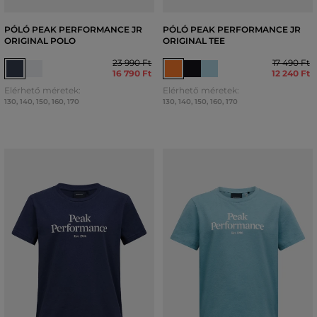
PÓLÓ PEAK PERFORMANCE JR
PÓLÓ PEAK PERFORMANCE JR
ORIGINAL POLO
ORIGINAL TEE
23 990 Ft
17 490 Ft
16 790 Ft
12 240 Ft
Elérhető méretek:
Elérhető méretek:
130
,
140
,
150
,
160
,
170
130
,
140
,
150
,
160
,
170