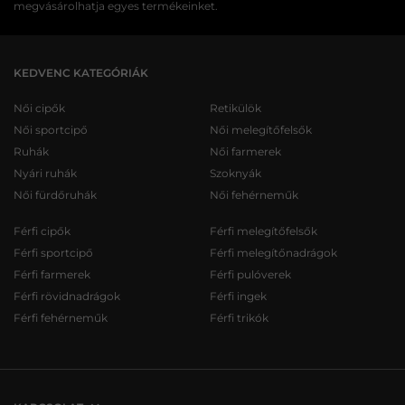
megvásárolhatja egyes termékeinket.
KEDVENC KATEGÓRIÁK
Női cipők
Retikülök
Női sportcipő
Női melegítőfelsők
Ruhák
Női farmerek
Nyári ruhák
Szoknyák
Női fürdőruhák
Női fehérneműk
Férfi cipők
Férfi melegítőfelsők
Férfi sportcipő
Férfi melegítőnadrágok
Férfi farmerek
Férfi pulóverek
Férfi rövidnadrágok
Férfi ingek
Férfi fehérneműk
Férfi trikók