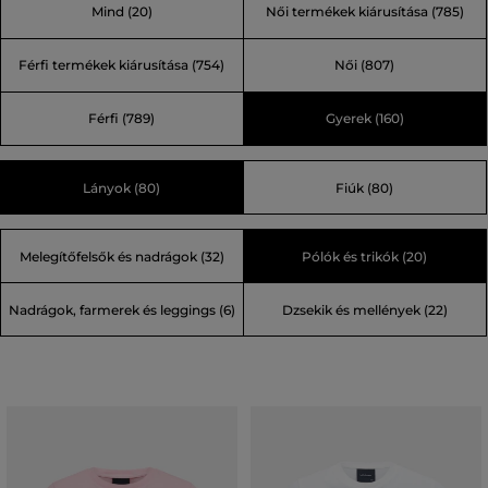
Mind
(20)
Női termékek kiárusítása
(785)
kevesebbel. A kiszámíthatatlan időjárású svéd Åre
városban született a Peak Performance márka. A legjobb
Férfi termékek kiárusítása
(754)
Női
(807)
technikai anyagokra, a legújabb technológiára és
trendekre helyezvén a hangsúlyt a legnagyobb skandináv
Férfi
(789)
Gyerek
(160)
sportmárkává nőtte ki magát.
Lányok (80)
Fiúk (80)
Melegítőfelsők és nadrágok (32)
Pólók és trikók (20)
Nadrágok, farmerek és leggings (6)
Dzsekik és mellények (22)