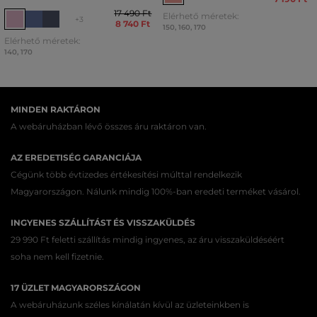
17 490 Ft
Elérhető méretek:
+3
8 740 Ft
150
,
160
,
170
Elérhető méretek:
140
,
170
MINDEN RAKTÁRON
A webáruházban lévő összes áru raktáron van.
AZ EREDETISÉG GARANCIÁJA
Cégünk több évtizedes értékesítési múlttal rendelkezik
Magyarországon. Nálunk mindig 100%-ban eredeti terméket vásárol.
INGYENES SZÁLLÍTÁST ÉS VISSZAKÜLDÉS
29 990 Ft feletti szállítás mindig ingyenes, az áru visszaküldéséért
soha nem kell fizetnie.
17 ÜZLET MAGYARORSZÁGON
A webáruházunk széles kínálatán kívül az üzleteinkben is