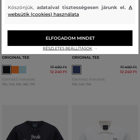
Köszönjük,
adataival tisztességesen járunk el.
A
websütik (cookies) használata
AKCIÓ -30%
AKCIÓ -30%
UTOLSÓ ESÉLY
ELFOGADOM MINDET
RÉSZLETES BEÁLLÍTÁSOK
PÓLÓ PEAK PERFORMANCE JR
PÓLÓ PEAK PERFORMANCE JR
ORIGINAL TEE
ORIGINAL TEE
17 490 Ft
17 490 Ft
12 240 Ft
12 240 Ft
Elérhető méretek:
Elérhető méretek:
130
,
140
,
150
,
160
,
170
130
,
140
,
150