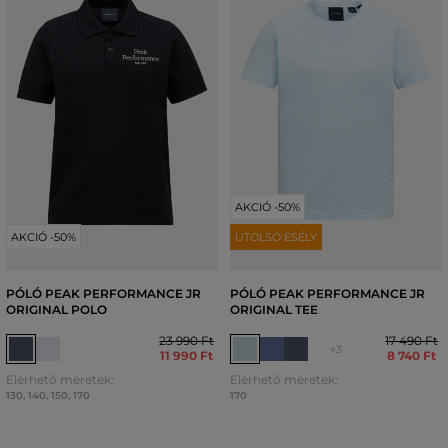
AKCIÓ -50%
AKCIÓ -50%
UTOLSÓ ESÉLY
PÓLÓ PEAK PERFORMANCE JR
PÓLÓ PEAK PERFORMANCE JR
ORIGINAL POLO
ORIGINAL TEE
23 990 Ft
17 490 Ft
+3
11 990 Ft
8 740 Ft
Elérhető méretek:
Elérhető méretek:
130
,
140
,
150
,
170
170