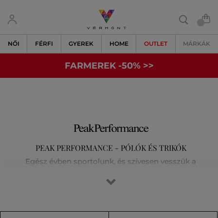
NŐI
FÉRFI
GYEREK
HOME
OUTLET
MÁRKÁK
FARMEREK -50% >>
PEAK PERFORMANCE - PÓLÓK ÉS TRIKÓK
Egész évben sportolunk, és szívesen vesszük a
legkülönfélébb kihívásokat a síelés, a futás, a golf vagy a
magashegyi túrák során. Tisztában vagyunk vele, hogy az
elsőosztályú felszerelés jelenti a siker kulcsát. Egyre
kijjebb toljuk határainkat, és nem elégszünk meg a