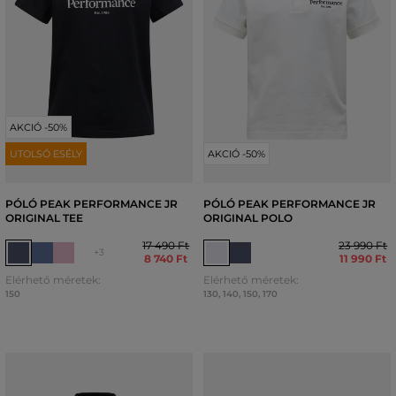
AKCIÓ -50%
UTOLSÓ ESÉLY
AKCIÓ -50%
PÓLÓ PEAK PERFORMANCE JR
PÓLÓ PEAK PERFORMANCE JR
ORIGINAL TEE
ORIGINAL POLO
17 490 Ft
23 990 Ft
+3
8 740 Ft
11 990 Ft
Elérhető méretek:
Elérhető méretek:
150
130
,
140
,
150
,
170