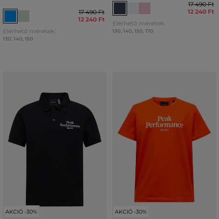
17 490 Ft
12 240 Ft
17 490 Ft
12 240 Ft
Elérhető méretek:
Elérhető méretek:
130
,
140
,
150
,
170
130
,
140
,
150
AKCIÓ -30%
AKCIÓ -30%