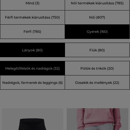
Mind
(3)
Női termékek kiárusítása
(785)
kevesebbel. A kiszámíthatatlan időjárású svéd Åre
városban született a Peak Performance márka. A legjobb
Férfi termékek kiárusítása
(750)
Női
(807)
technikai anyagokra, a legújabb technológiára és
trendekre helyezvén a hangsúlyt a legnagyobb skandináv
Férfi
(785)
Gyerek
(160)
sportmárkává nőtte ki magát.
Lányok (80)
Fiúk (80)
Melegítőfelsők és nadrágok (32)
Pólók és trikók (20)
Nadrágok, farmerek és leggings (6)
Dzsekik és mellények (22)