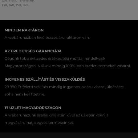
Elérhető méretek:
130
,
140
,
150
,
160
MINDEN RAKTÁRON
A webáruházban lévő összes áru raktáron van.
AZ EREDETISÉG GARANCIÁJA
Cégünk több évtizedes értékesítési múlttal rendelkezik
Magyarországon. Nálunk mindig 100%-ban eredeti terméket vásárol.
INGYENES SZÁLLÍTÁST ÉS VISSZAKÜLDÉS
29 990 Ft feletti szállítás mindig ingyenes, az áru visszaküldéséért
soha nem kell fizetnie.
17 ÜZLET MAGYARORSZÁGON
A webáruházunk széles kínálatán kívül az üzleteinkben is
megvásárolhatja egyes termékeinket.