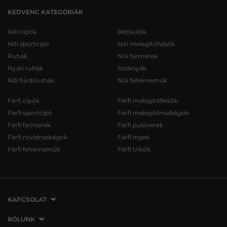
KEDVENC KATEGÓRIÁK
Női cipők
Retikülök
Női sportcipő
Női melegítőfelsők
Ruhák
Női farmerek
Nyári ruhák
Szoknyák
Női fürdőruhák
Női fehérneműk
Férfi cipők
Férfi melegítőfelsők
Férfi sportcipő
Férfi melegítőnadrágok
Férfi farmerek
Férfi pulóverek
Férfi rövidnadrágok
Férfi ingek
Férfi fehérneműk
Férfi trikók
KAPCSOLAT
VERMONT Services Slovakia s. r. o.
RÓLUNK