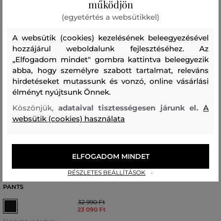
működjön
(egyetértés a websütikkel)
A websütik (cookies) kezelésének beleegyezésével
hozzájárul weboldalunk fejlesztéséhez. Az
„Elfogadom mindet" gombra kattintva beleegyezik
abba, hogy személyre szabott tartalmat, releváns
hirdetéseket mutassunk és vonzó, online vásárlási
élményt nyújtsunk Önnek.
Köszönjük,
adataival tisztességesen járunk el.
A
websütik (cookies) használata
AKCIÓ -30%
ELFOGADOM MINDET
TRÉNINGNADRÁG PEAK
RÉSZLETES BEÁLLÍTÁSOK
PERFORMANCE JR ORIGINAL
PANTS
32 990 Ft
23 090 Ft