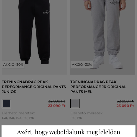
AKCIÓ -30%
AKCIÓ -30%
TRÉNINGNADRÁG PEAK
TRÉNINGNADRÁG PEAK
PERFORMANCE ORIGINAL PANTS
PERFORMANCE JR ORIGINAL
JUNIOR
PANTS MEL
32 990 Ft
32 990 Ft
23 090 Ft
23 090 Ft
Elérhető méretek:
Elérhető méretek:
130
,
140
,
150
,
160
,
170
160
,
170
Azért, hogy weboldalunk megfelelően