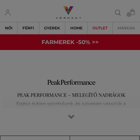
NŐI
FÉRFI
GYEREK
HOME
OUTLET
MÁRKÁK
FARMEREK -50% >>
PEAK PERFORMANCE - MELEGÍTŐ NADRÁGOK
Egész évben sportolunk, és szívesen vesszük a
legkülönfélébb kihívásokat a síelés, a futás, a golf vagy a
magashegyi túrák során. Tisztában vagyunk vele, hogy az
elsőosztályú felszerelés jelenti a siker kulcsát. Egyre
kijjebb toljuk határainkat, és nem elégszünk meg a