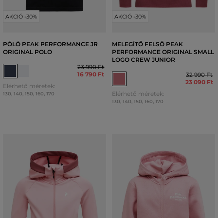
AKCIÓ -30%
AKCIÓ -30%
PÓLÓ PEAK PERFORMANCE JR
MELEGÍTŐ FELSŐ PEAK
ORIGINAL POLO
PERFORMANCE ORIGINAL SMALL
LOGO CREW JUNIOR
23 990 Ft
16 790 Ft
32 990 Ft
23 090 Ft
Elérhető méretek:
Elérhető méretek:
130
,
140
,
150
,
160
,
170
130
,
140
,
150
,
160
,
170