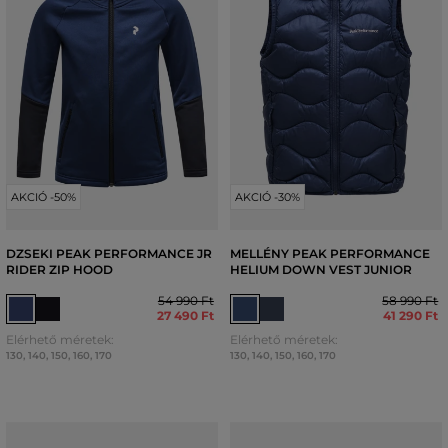
AKCIÓ -50%
AKCIÓ -30%
DZSEKI PEAK PERFORMANCE JR
MELLÉNY PEAK PERFORMANCE
RIDER ZIP HOOD
HELIUM DOWN VEST JUNIOR
54 990 Ft
58 990 Ft
27 490 Ft
41 290 Ft
Elérhető méretek:
Elérhető méretek:
130
,
140
,
150
,
160
,
170
130
,
140
,
150
,
160
,
170