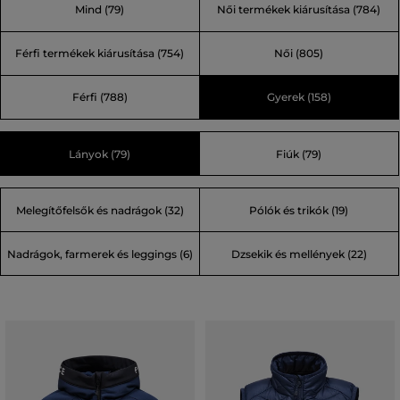
Mind
(79)
Női termékek kiárusítása
(784)
kevesebbel. A kiszámíthatatlan időjárású svéd Åre
városban született a Peak Performance márka. A legjobb
Férfi termékek kiárusítása
(754)
Női
(805)
technikai anyagokra, a legújabb technológiára és
trendekre helyezvén a hangsúlyt a legnagyobb skandináv
Férfi
(788)
Gyerek
(158)
sportmárkává nőtte ki magát.
Lányok (79)
Fiúk (79)
Melegítőfelsők és nadrágok (32)
Pólók és trikók (19)
Nadrágok, farmerek és leggings (6)
Dzsekik és mellények (22)