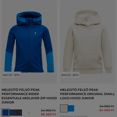
AKCIÓ -30%
AKCIÓ -30%
MELEGÍTŐ FELSŐ PEAK
MELEGÍTŐ FELSŐ PEAK
PERFORMANCE RIDER
PERFORMANCE ORIGINAL SMALL
ESSENTIALS MIDLAYER ZIP HOOD
LOGO HOOD JUNIOR
JUNIOR
34 990 Ft
24 490 Ft
54 990 Ft
+1
38 490 Ft
Elérhető méretek: