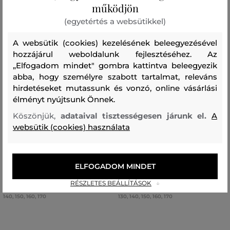
működjön
(egyetértés a websütikkel)
A websütik (cookies) kezelésének beleegyezésével
hozzájárul weboldalunk fejlesztéséhez. Az
„Elfogadom mindet" gombra kattintva beleegyezik
abba, hogy személyre szabott tartalmat, releváns
hirdetéseket mutassunk és vonzó, online vásárlási
élményt nyújtsunk Önnek.
AKCIÓ -30%
AKCIÓ -30%
Köszönjük,
adataival tisztességesen járunk el.
A
websütik (cookies) használata
MELEGÍTŐ FELSŐ PEAK
DZSEKI PEAK PERFORMANCE
PERFORMANCE ORIGINAL HOOD
HELIUM DOWN HOOD JACKET
JUNIOR
JUNIOR
ELFOGADOM MINDET
34 990 Ft
87 990 Ft
+1
24 490 Ft
61 590 Ft
RÉSZLETES BEÁLLÍTÁSOK
Elérhető méretek:
Elérhető méretek:
140
,
150
,
160
,
170
130
,
140
,
150
,
160
,
170