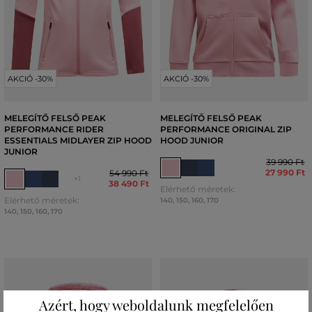
AKCIÓ -30%
AKCIÓ -30%
MELEGÍTŐ FELSŐ PEAK
MELEGÍTŐ FELSŐ PEAK
PERFORMANCE RIDER
PERFORMANCE ORIGINAL ZIP
ESSENTIALS MIDLAYER ZIP HOOD
HOOD JUNIOR
JUNIOR
39 990 Ft
27 990 Ft
54 990 Ft
+1
38 490 Ft
Elérhető méretek:
Elérhető méretek:
140
,
150
,
160
,
170
140
,
150
,
160
,
170
Azért, hogy weboldalunk megfelelően