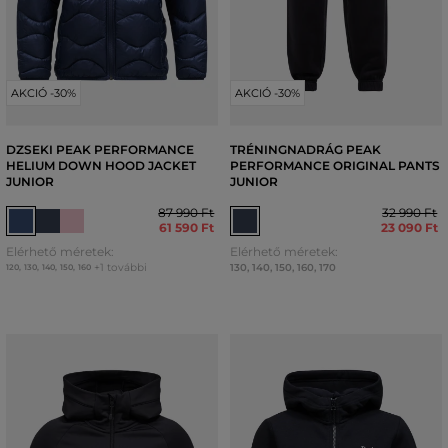
AKCIÓ -30%
AKCIÓ -30%
DZSEKI PEAK PERFORMANCE
TRÉNINGNADRÁG PEAK
HELIUM DOWN HOOD JACKET
PERFORMANCE ORIGINAL PANTS
JUNIOR
JUNIOR
87 990 Ft
32 990 Ft
61 590 Ft
23 090 Ft
Elérhető méretek:
Elérhető méretek:
+1 további
130
,
140
,
150
,
160
,
170
120
,
130
,
140
,
150
,
160