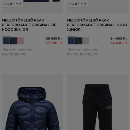
AKCIÓ -30%
AKCIÓ -30%
MELEGÍTŐ FELSŐ PEAK
MELEGÍTŐ FELSŐ PEAK
PERFORMANCE ORIGINAL ZIP
PERFORMANCE ORIGINAL HOOD
HOOD JUNIOR
JUNIOR
39 990 Ft
34 990 Ft
+1
27 990 Ft
24 490 Ft
Elérhető méretek:
Elérhető méretek:
140
,
150
,
160
,
170
130
,
140
,
150
,
160
,
170