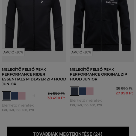
AKCIÓ -30%
AKCIÓ -30%
MELEGÍTŐ FELSŐ PEAK
MELEGÍTŐ FELSŐ PEAK
PERFORMANCE RIDER
PERFORMANCE ORIGINAL ZIP
ESSENTIALS MIDLAYER ZIP HOOD
HOOD JUNIOR
JUNIOR
39 990 Ft
27 990 Ft
54 990 Ft
+1
38 490 Ft
Elérhető méretek:
Elérhető méretek:
130
,
140
,
150
,
160
,
170
130
,
140
,
150
,
160
,
170
TOVÁBBIAK MEGTEKINTÉSE (24)