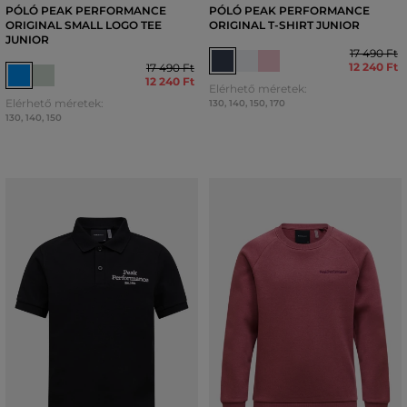
PÓLÓ PEAK PERFORMANCE
PÓLÓ PEAK PERFORMANCE
ORIGINAL SMALL LOGO TEE
ORIGINAL T-SHIRT JUNIOR
JUNIOR
17 490 Ft
12 240 Ft
17 490 Ft
12 240 Ft
Elérhető méretek:
Elérhető méretek:
130
,
140
,
150
,
170
130
,
140
,
150