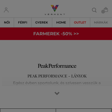
NŐI
FÉRFI
GYEREK
HOME
OUTLET
MÁRKÁK
FARMEREK -50% >>
PEAK PERFORMANCE - LÁNYOK
Egész évben sportolunk, és szívesen vesszük a
legkülönfélébb kihívásokat a síelés, a futás, a golf vagy a
magashegyi túrák során. Tisztában vagyunk vele, hogy az
elsőosztályú felszerelés jelenti a siker kulcsát. Egyre
kijjebb toljuk határainkat, és nem elégszünk meg a