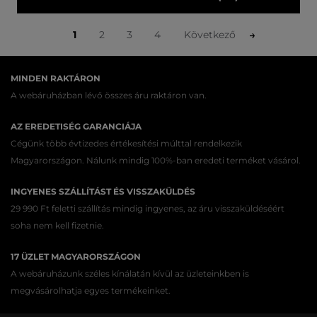
1
2
3
4
Következő
MINDEN RAKTÁRON
A webáruházban lévő összes áru raktáron van.
AZ EREDETISÉG GARANCIÁJA
Cégünk több évtizedes értékesítési múlttal rendelkezik
Magyarországon. Nálunk mindig 100%-ban eredeti terméket vásárol.
INGYENES SZÁLLÍTÁST ÉS VISSZAKÜLDÉS
29 990 Ft feletti szállítás mindig ingyenes, az áru visszaküldéséért
soha nem kell fizetnie.
17 ÜZLET MAGYARORSZÁGON
A webáruházunk széles kínálatán kívül az üzleteinkben is
megvásárolhatja egyes termékeinket.