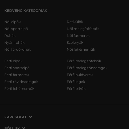
KEDVENC KATEGÓRIÁK
Női cipők
Retikülök
Női sportcipő
Női melegítőfelsők
Ruhák
Női farmerek
Nyári ruhák
Szoknyák
Női fürdőruhák
Női fehérneműk
Férfi cipők
Férfi melegítőfelsők
Férfi sportcipő
Férfi melegítőnadrágok
Férfi farmerek
Férfi pulóverek
Férfi rövidnadrágok
Férfi ingek
Férfi fehérneműk
Férfi trikók
KAPCSOLAT
VERMONT Services Slovakia s. r. o.
RÓLUNK