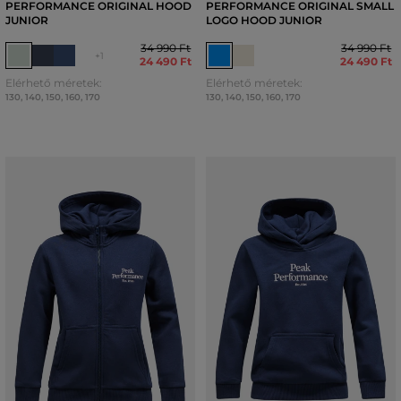
PERFORMANCE ORIGINAL HOOD
PERFORMANCE ORIGINAL SMALL
JUNIOR
LOGO HOOD JUNIOR
34 990 Ft
34 990 Ft
+1
24 490 Ft
24 490 Ft
Elérhető méretek:
Elérhető méretek:
130
,
140
,
150
,
160
,
170
130
,
140
,
150
,
160
,
170