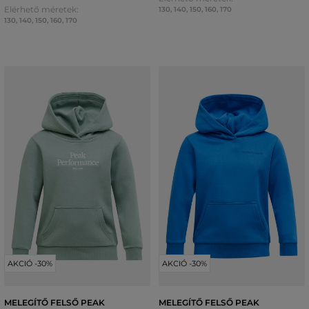
Elérhető méretek:
130
,
140
,
150
,
160
,
170
130
,
140
,
150
,
160
,
170
AKCIÓ -30%
AKCIÓ -30%
MELEGÍTŐ FELSŐ PEAK
MELEGÍTŐ FELSŐ PEAK