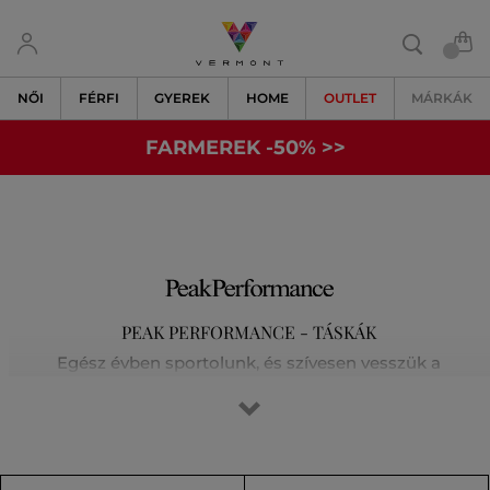
NŐI
FÉRFI
GYEREK
HOME
OUTLET
MÁRKÁK
FARMEREK -50% >>
PEAK PERFORMANCE - TÁSKÁK
Egész évben sportolunk, és szívesen vesszük a
legkülönfélébb kihívásokat a síelés, a futás, a golf vagy a
magashegyi túrák során. Tisztában vagyunk vele, hogy az
elsőosztályú felszerelés jelenti a siker kulcsát. Egyre
kijjebb toljuk határainkat, és nem elégszünk meg a