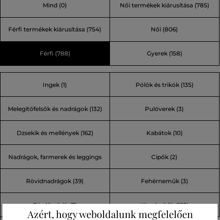
Mind
(0)
Női termékek kiárusítása
(785)
kevesebbel. A kiszámíthatatlan időjárású svéd Åre
városban született a Peak Performance márka. A legjobb
Férfi termékek kiárusítása
(754)
Női
(806)
technikai anyagokra, a legújabb technológiára és
trendekre helyezvén a hangsúlyt a legnagyobb skandináv
Férfi
(788)
Gyerek
(158)
sportmárkává nőtte ki magát.
Ingek (1)
Pólók és trikók (135)
Melegítőfelsők és nadrágok (132)
Pulóverek (3)
Dzsekik és mellények (162)
Kabátok (10)
Nadrágok, farmerek és leggings
Cipők (2)
Rövidnadrágok (39)
Fehérneműk (3)
(75)
Fürdőruhák (7)
Kiegészítők (192)
Azért, hogy weboldalunk megfelelően