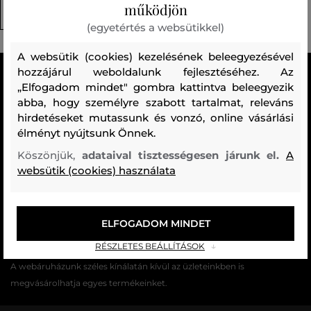
működjön
Termikus Fehérneműk (27)
(egyetértés a websütikkel)
A websütik (cookies) kezelésének beleegyezésével
hozzájárul weboldalunk fejlesztéséhez. Az
MINDEN RAKTÁRON
„Elfogadom mindet" gombra kattintva beleegyezik
A webáruházban lévő összes áru raktáron van.
abba, hogy személyre szabott tartalmat, releváns
hirdetéseket mutassunk és vonzó, online vásárlási
AZ EREDETISÉG GARANCIÁJA
élményt nyújtsunk Önnek.
Cégünk több évtizedes értékesítési múlttal rendelkezik
Köszönjük,
adataival tisztességesen járunk el.
A
Magyarországon. Nálunk mindig 100%-ban eredeti terméket vásárol.
websütik (cookies) használata
INGYENES SZÁLLÍTÁST ÉS VISSZAKÜLDÉS
29 990 Ft feletti szállítás mindig ingyenes, az áru visszaküldéséért
soha nem kell fizetnie.
ELFOGADOM MINDET
RÉSZLETES BEÁLLÍTÁSOK
17 ÜZLET MAGYARORSZÁGON
A webáruházunk széles kínálatán kívül az üzleteinkben is
megvásárolhatja egyes termékeinket.