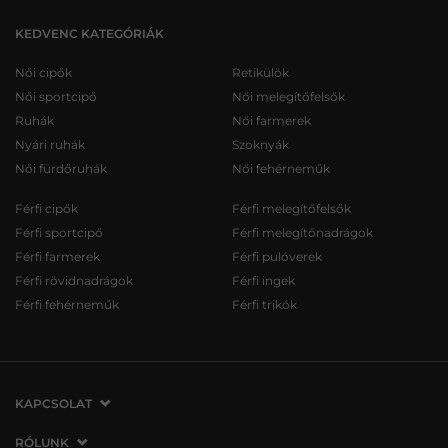
KEDVENC KATEGÓRIÁK
Női cipők
Retikülök
Női sportcipő
Női melegítőfelsők
Ruhák
Női farmerek
Nyári ruhák
Szoknyák
Női fürdőruhák
Női fehérneműk
Férfi cipők
Férfi melegítőfelsők
Férfi sportcipő
Férfi melegítőnadrágok
Férfi farmerek
Férfi pulóverek
Férfi rövidnadrágok
Férfi ingek
Férfi fehérneműk
Férfi trikók
KAPCSOLAT
VERMONT Services Slovakia s. r. o.
RÓLUNK