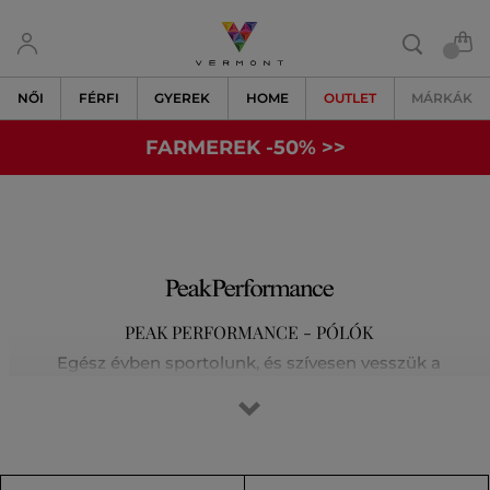
NŐI
FÉRFI
GYEREK
HOME
OUTLET
MÁRKÁK
FARMEREK -50% >>
PEAK PERFORMANCE - PÓLÓK
Egész évben sportolunk, és szívesen vesszük a
legkülönfélébb kihívásokat a síelés, a futás, a golf vagy a
magashegyi túrák során. Tisztában vagyunk vele, hogy az
elsőosztályú felszerelés jelenti a siker kulcsát. Egyre
kijjebb toljuk határainkat, és nem elégszünk meg a