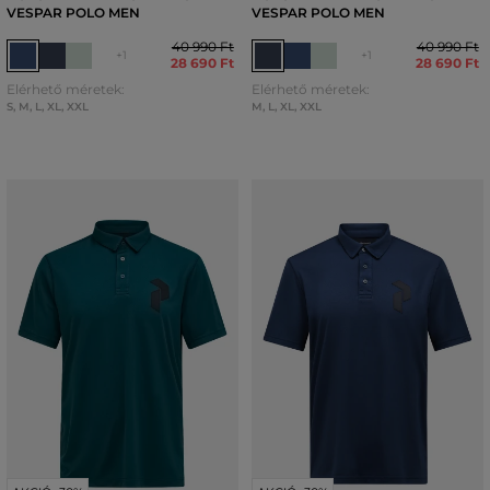
VESPAR POLO MEN
VESPAR POLO MEN
40 990 Ft
40 990 Ft
+1
+1
28 690 Ft
28 690 Ft
Elérhető méretek:
Elérhető méretek:
S
,
M
,
L
,
XL
,
XXL
M
,
L
,
XL
,
XXL