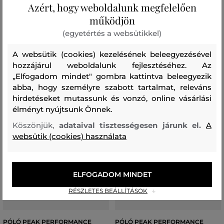
Azért, hogy weboldalunk megfelelően
Elérhető méretek:
Elérhető méretek:
működjön
S
,
M
,
L
,
XL
,
XXL
S
,
M
,
L
,
XL
,
XXL
(egyetértés a websütikkel)
A websütik (cookies) kezelésének beleegyezésével
hozzájárul weboldalunk fejlesztéséhez. Az
„Elfogadom mindet" gombra kattintva beleegyezik
abba, hogy személyre szabott tartalmat, releváns
hirdetéseket mutassunk és vonzó, online vásárlási
élményt nyújtsunk Önnek.
Köszönjük,
adataival tisztességesen járunk el.
A
websütik (cookies) használata
ELFOGADOM MINDET
RÉSZLETES BEÁLLÍTÁSOK
AKCIÓ -30%
AKCIÓ -30%
PÓLÓ PEAK PERFORMANCE
PÓLÓ PEAK PERFORMANCE