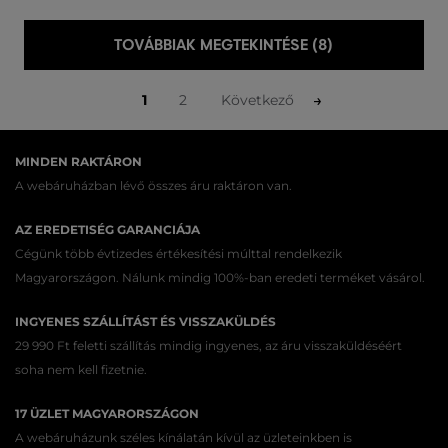
TOVÁBBIAK MEGTEKINTÉSE (8)
1
2
Következő
MINDEN RAKTÁRON
A webáruházban lévő összes áru raktáron van.
AZ EREDETISÉG GARANCIÁJA
Cégünk több évtizedes értékesítési múlttal rendelkezik
Magyarországon. Nálunk mindig 100%-ban eredeti terméket vásárol.
INGYENES SZÁLLÍTÁST ÉS VISSZAKÜLDÉS
29 990 Ft feletti szállítás mindig ingyenes, az áru visszaküldéséért
soha nem kell fizetnie.
17 ÜZLET MAGYARORSZÁGON
A webáruházunk széles kínálatán kívül az üzleteinkben is