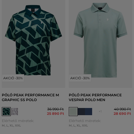
AKCIÓ -30%
AKCIÓ -30%
PÓLÓ PEAK PERFORMANCE M
PÓLÓ PEAK PERFORMANCE
GRAPHIC SS POLO
VESPAR POLO MEN
36 990 Ft
40 990 Ft
+1
25 890 Ft
28 690 Ft
Elérhető méretek:
Elérhető méretek:
M
,
L
,
XL
,
XXL
M
,
L
,
XL
,
XXL