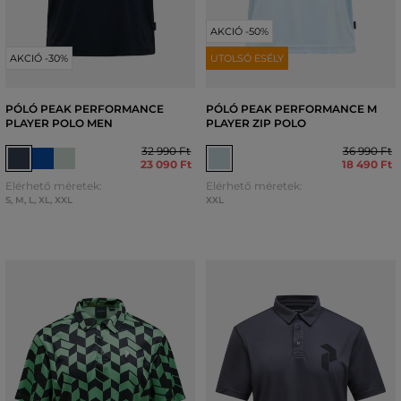
AKCIÓ -50%
AKCIÓ -30%
UTOLSÓ ESÉLY
PÓLÓ PEAK PERFORMANCE
PÓLÓ PEAK PERFORMANCE M
PLAYER POLO MEN
PLAYER ZIP POLO
32 990 Ft
36 990 Ft
23 090 Ft
18 490 Ft
Elérhető méretek:
Elérhető méretek:
S
,
M
,
L
,
XL
,
XXL
XXL