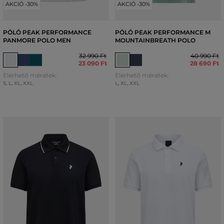
AKCIÓ -30%
AKCIÓ -30%
PÓLÓ PEAK PERFORMANCE
PÓLÓ PEAK PERFORMANCE M
PANMORE POLO MEN
MOUNTAINBREATH POLO
32 990 Ft
40 990 Ft
23 090 Ft
28 690 Ft
Elérhető méretek:
Elérhető méretek:
S
,
L
,
XL
,
XXL
L
,
XL
,
XXL