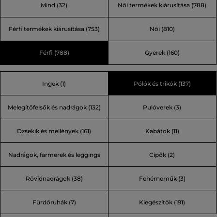
Mind
(32)
Női termékek kiárusítása
(788)
kevesebbel. A kiszámíthatatlan időjárású svéd Åre
városban született a Peak Performance márka. A legjobb
Férfi termékek kiárusítása
(753)
Női
(810)
technikai anyagokra, a legújabb technológiára és
trendekre helyezvén a hangsúlyt a legnagyobb skandináv
Férfi
(788)
Gyerek
(160)
sportmárkává nőtte ki magát.
Ingek (1)
Pólók és trikók (137)
Melegítőfelsők és nadrágok (132)
Pulóverek (3)
Dzsekik és mellények (161)
Kabátok (11)
Nadrágok, farmerek és leggings
Cipők (2)
Rövidnadrágok (38)
Fehérneműk (3)
(74)
Fürdőruhák (7)
Kiegészítők (191)