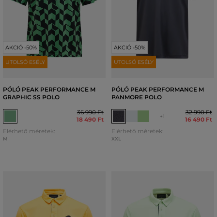
AKCIÓ -50%
AKCIÓ -50%
UTOLSÓ ESÉLY
UTOLSÓ ESÉLY
PÓLÓ PEAK PERFORMANCE M
PÓLÓ PEAK PERFORMANCE M
GRAPHIC SS POLO
PANMORE POLO
36 990 Ft
32 990 Ft
+1
18 490 Ft
16 490 Ft
Elérhető méretek:
Elérhető méretek:
M
XXL