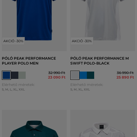
AKCIÓ -30%
AKCIÓ -30%
PÓLÓ PEAK PERFORMANCE
PÓLÓ PEAK PERFORMANCE M
PLAYER POLO MEN
SWIFT POLO-BLACK
32 990 Ft
36 990 Ft
23 090 Ft
25 890 Ft
Elérhető méretek:
Elérhető méretek:
S
,
M
,
L
,
XL
,
XXL
S
,
M
,
XL
,
XXL