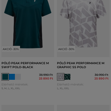
AKCIÓ -30%
AKCIÓ -30%
PÓLÓ PEAK PERFORMANCE M
PÓLÓ PEAK PERFORMANCE M
SWIFT POLO-BLACK
GRAPHIC SS POLO
36 990 Ft
36 990 Ft
25 890 Ft
25 890 Ft
Elérhető méretek:
Elérhető méretek:
S
,
M
,
L
,
XL
,
XXL
L
,
XL
,
XXL