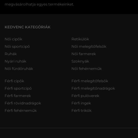
megvásárolhatja egyes termékeinket.
KEDVENC KATEGÓRIÁK
Női cipők
Retikülök
Női sportcipő
Női melegítőfelsők
Ruhák
Női farmerek
Nyári ruhák
Szoknyák
Női fürdőruhák
Női fehérneműk
Férfi cipők
Férfi melegítőfelsők
Férfi sportcipő
Férfi melegítőnadrágok
Férfi farmerek
Férfi pulóverek
Férfi rövidnadrágok
Férfi ingek
Férfi fehérneműk
Férfi trikók