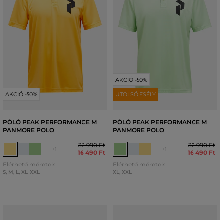
AKCIÓ -50%
AKCIÓ -50%
UTOLSÓ ESÉLY
PÓLÓ PEAK PERFORMANCE M
PÓLÓ PEAK PERFORMANCE M
PANMORE POLO
PANMORE POLO
32 990 Ft
32 990 Ft
+1
+1
16 490 Ft
16 490 Ft
Elérhető méretek:
Elérhető méretek:
S
,
M
,
L
,
XL
,
XXL
XL
,
XXL