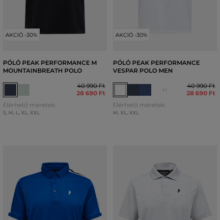
AKCIÓ -30%
AKCIÓ -30%
PÓLÓ PEAK PERFORMANCE M
PÓLÓ PEAK PERFORMANCE
MOUNTAINBREATH POLO
VESPAR POLO MEN
40 990 Ft
40 990 Ft
+1
28 690 Ft
28 690 Ft
Elérhető méretek:
Elérhető méretek:
S
,
M
,
L
,
XL
,
XXL
M
,
XL
,
XXL