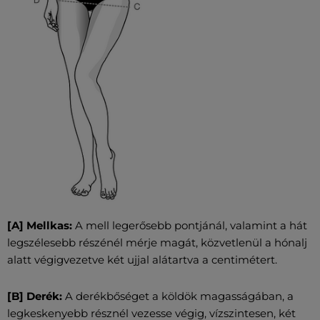
[A] Mellkas:
A mell legerősebb pontjánál, valamint a hát
legszélesebb részénél mérje magát, közvetlenül a hónalj
alatt végigvezetve két ujjal alátartva a centimétert.
[B] Derék:
A derékbőséget a köldök magasságában, a
legkeskenyebb résznél vezesse végig, vízszintesen, két