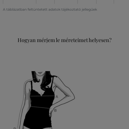
A táblázatban feltüntetett adatok tájékoztató jellegűek
Hogyan mérjem le méreteimet helyesen?