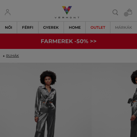
NŐI
FÉRFI
GYEREK
HOME
OUTLET
MÁRKÁK
FARMEREK -50% >>
RUHÁK