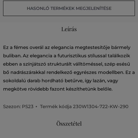
HASONLÓ TERMÉKEK MEGJELENÍTÉSE
Leírás
Ez a fémes overál az elegancia megtestesítője bármely
buliban. Az elegancia a futurisztikus stílussal találkozik
ebben a színjátszó strukturált válltöméssel, szép esésű
bő nadrászárakkal rendelkező egyrészes modellben. Ez a
sokoldalú darab hordható betűrve, így lazán, vagy
megkötve rövidebb fazont készíthetünk belőle.
Szezon: PS23
Termék kódja
230W1304-722-KW-290
Összetétel