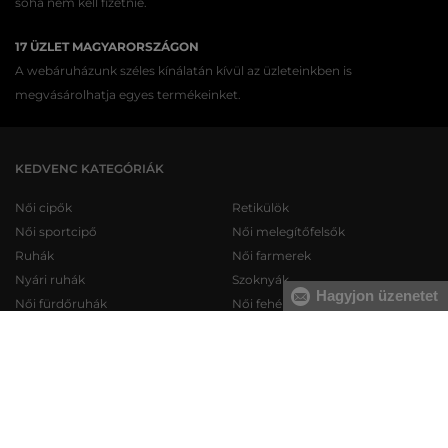
soha nem kell fizetnie.
17 ÜZLET MAGYARORSZÁGON
A webáruházunk széles kínálatán kívül az üzleteinkben is
megvásárolhatja egyes termékeinket.
KEDVENC KATEGÓRIÁK
Női cipők
Retikülök
Női sportcipő
Női melegítőfelsők
Ruhák
Női farmerek
Nyári ruhák
Szoknyák
Hagyjon üzenetet
Női fürdőruhák
Női fehérneműk
Férfi cipők
Férfi melegítőfelsők
Férfi sportcipő
Férfi melegítőnadrágok
Férfi farmerek
Férfi pulóverek
Férfi rövidnadrágok
Férfi ingek
Férfi fehérneműk
Férfi trikók