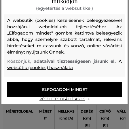
működjön
(egyetértés a websütikkel)
A méret egy kicsit kisebb, mint
1
amit viselek
A websütik (cookies) kezelésének beleegyezésével
A méret megegyezik az általam
hozzájárul weboldalunk fejlesztéséhez. Az
0
szokásosan viselt mérettel
„Elfogadom mindet" gombra kattintva beleegyezik
abba, hogy személyre szabott tartalmat, releváns
A méret egy kicsit nagyobb, mint
0
hirdetéseket mutassunk és vonzó, online vásárlási
amit általában viselek
élményt nyújtsunk Önnek.
A méret sokkal nagyobb, mint
0
amit viselek
Köszönjük,
adataival tisztességesen járunk el.
A
websütik (cookies) használata
Női mérettáblázata Karl Lagerfeld
ELFOGADOM MINDET
RÉSZLETES BEÁLLÍTÁSOK
MÉRETGLOBAL
MÉRET
MELLKAS
DERÉK
CSÍPŐ
VÁLLA
IT
(cm) [A]
(cm)
(cm)
(cm)
[B]
[C]