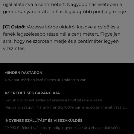
ujjal alátartva a centimétert. Nagyobb has esetében a
gerinc kanyarulatától a has legkiugróbb pontjáig mérje.
[C] Csípő:
Vezesse körbe oldalról kezdve a csípő és a
fenék legszélesebb részeinél a centimétert. Figyeljen
arra, hogy ne szorosan mérje és a centiméter legyen
vízszintes.
MINDEN RAKTÁRON
A webáruházban lévő összes áru raktáron van.
AZ EREDETISÉG GARANCIÁJA
Cégünk több évtizedes értékesítési múlttal rendelkezik
Magyarországon. Nálunk mindig 100%-ban eredeti terméket vásárol.
INGYENES SZÁLLÍTÁST ÉS VISSZAKÜLDÉS
29 990 Ft feletti szállítás mindig ingyenes, az áru visszaküldéséért