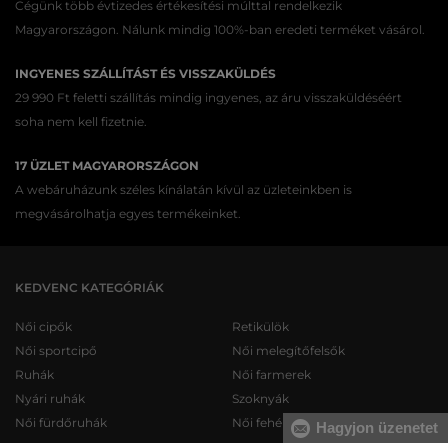
Cégünk több évtizedes értékesítési múlttal rendelkezik
Magyarországon. Nálunk mindig 100%-ban eredeti terméket vásárol.
INGYENES SZÁLLÍTÁST ÉS VISSZAKÜLDÉS
29 990 Ft feletti szállítás mindig ingyenes, az áru visszaküldéséért
soha nem kell fizetnie.
17 ÜZLET MAGYARORSZÁGON
A webáruházunk széles kínálatán kívül az üzleteinkben is
megvásárolhatja egyes termékeinket.
KEDVENC KATEGÓRIÁK
Női cipők
Retikülök
Női sportcipő
Női melegítőfelsők
Ruhák
Női farmerek
Nyári ruhák
Szoknyák
Női fürdőruhák
Női fehérneműk
Hagyjon üzenetet