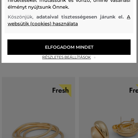
hirdetéseket mutassunk és vonzó, online vásárlási
Összetétel
élményt nyújtsunk Önnek.
Köszönjük,
adataival tisztességesen járunk el.
A
felső anyag
websütik (cookies) használata
SÁRGARÉZ
FÉM
90 %
10 %
ELFOGADOM MINDET
Ajánlott termékek
RÉSZLETES BEÁLLÍTÁSOK