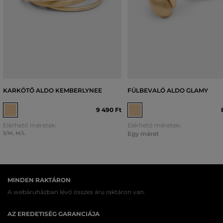
KARKÖTŐ ALDO KEMBERLYNEE
FÜLBEVALÓ ALDO GLAMY
9 490 Ft
Elérhető méretek:
Elérhető méretek:
S/M
,
M/L
Egy méret
MINDEN RAKTÁRON
A webáruházban lévő összes áru raktáron van.
AZ EREDETISÉG GARANCIÁJA