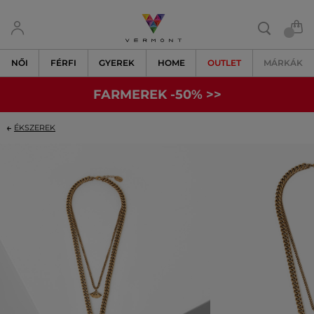
NŐI
FÉRFI
GYEREK
HOME
OUTLET
MÁRKÁK
FARMEREK -50% >>
ÉKSZEREK