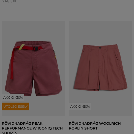
S
,
M
,
L
,
XL
AKCIÓ -30%
UTOLSÓ ESÉLY
AKCIÓ -50%
RÖVIDNADRÁG PEAK
RÖVIDNADRÁG WOOLRICH
PERFORMANCE W ICONIQ TECH
POPLIN SHORT
SHORTS