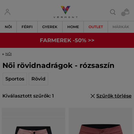
NŐI
FÉRFI
GYEREK
HOME
OUTLET
MÁRKÁK
FARMEREK -50% >>
NŐI
Női rövidnadrágok - rózsaszín
Sportos
Rövid
Kiválasztott szűrők: 1
Szűrők törlése