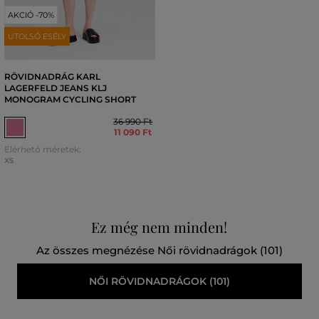
AKCIÓ -70%
UTOLSÓ ESÉLY
RÖVIDNADRÁG KARL
LAGERFELD JEANS KLJ
MONOGRAM CYCLING SHORT
36 990 Ft
11 090 Ft
Elérhető méretek:
XS
Ez még nem minden!
Az összes megnézése Női rövidnadrágok (101)
NŐI RÖVIDNADRÁGOK (101)