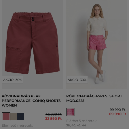
AKCIÓ -30%
AKCIÓ -30%
RÖVIDNADRÁG PEAK
RÖVIDNADRÁG ASPESI SHORT
PERFORMANCE ICONIQ SHORTS
MOD.0225
WOMEN
99 990 Ft
69 990 Ft
46 990 Ft
32 890 Ft
Elérhető méretek:
Elérhető méretek:
38
,
40
,
42
,
44