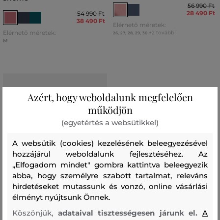
56 990 Ft
28 490 Ft
54 990 Ft
38 490 Ft
Elérhető méretek:
Elérhető méretek:
+2 további
26
,
27
,
28
,
29
,
30
M
Azért, hogy weboldalunk megfelelően
működjön
(egyetértés a websütikkel)
A websütik (cookies) kezelésének beleegyezésével
hozzájárul weboldalunk fejlesztéséhez. Az
„Elfogadom mindet" gombra kattintva beleegyezik
abba, hogy személyre szabott tartalmat, releváns
hirdetéseket mutassunk és vonzó, online vásárlási
élményt nyújtsunk Önnek.
AKCIÓ -50%
Köszönjük,
adataival tisztességesen járunk el.
A
UTOLSÓ ESÉLY
AKCIÓ -50%