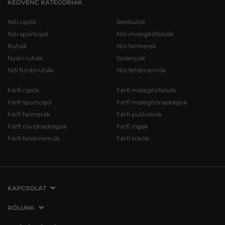
KEDVENC KATEGÓRIÁK
Női cipők
Retikülök
Női sportcipő
Női melegítőfelsők
Ruhák
Női farmerek
Nyári ruhák
Szoknyák
Női fürdőruhák
Női fehérneműk
Férfi cipők
Férfi melegítőfelsők
Férfi sportcipő
Férfi melegítőnadrágok
Férfi farmerek
Férfi pulóverek
Férfi rövidnadrágok
Férfi ingek
Férfi fehérneműk
Férfi trikók
KAPCSOLAT
VERMONT Services Slovakia s. r. o.
RÓLUNK
Vlčie hrdlo 53