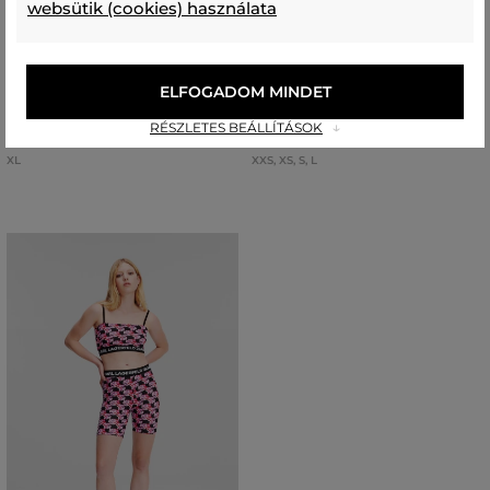
websütik (cookies) használata
RÖVIDNADRÁG PEAK
RÖVIDNADRÁG WOOLRICH DIP
PERFORMANCE W LIGHT SHORTS
DYE SHORT
ELFOGADOM MINDET
46 990 Ft
55 990 Ft
23 490 Ft
27 990 Ft
RÉSZLETES BEÁLLÍTÁSOK
Elérhető méretek:
Elérhető méretek:
XL
XXS
,
XS
,
S
,
L