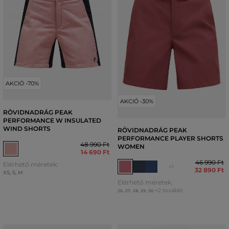
AKCIÓ -70%
AKCIÓ -30%
RÖVIDNADRÁG PEAK
PERFORMANCE W INSULATED
WIND SHORTS
RÖVIDNADRÁG PEAK
PERFORMANCE PLAYER SHORTS
48 990 Ft
WOMEN
14 690 Ft
46 990 Ft
Elérhető méretek:
+1
32 890 Ft
XS
,
S
,
M
Elérhető méretek:
+2 további
26
,
27
,
28
,
29
,
30