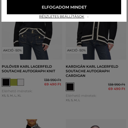
ELFOGADOM MINDET
RÉSZLETES BEÁLLÍTÁSOK
AKCIÓ -50%
AKCIÓ -50%
PULÓVER KARL LAGERFELD
KARDIGÁN KARL LAGERFELD
SOUTACHE AUTOGRAPH KNIT
SOUTACHE AUTOGRAPH
CARDIGAN
138 990 Ft
69 490 Ft
138 990 Ft
69 490 Ft
Elérhető méretek:
Elérhető méretek:
XS
,
S
,
M
,
L
,
XL
XS
,
S
,
M
,
L