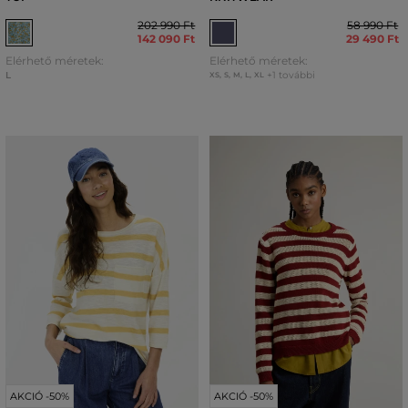
202 990 Ft
58 990 Ft
142 090 Ft
29 490 Ft
Elérhető méretek:
Elérhető méretek:
L
+1 további
XS
,
S
,
M
,
L
,
XL
AKCIÓ -50%
AKCIÓ -50%