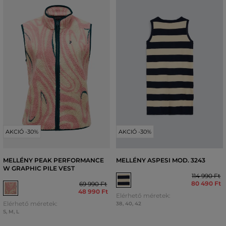
AKCIÓ -30%
AKCIÓ -30%
MELLÉNY PEAK PERFORMANCE
MELLÉNY ASPESI MOD. 3243
W GRAPHIC PILE VEST
114 990 Ft
80 490 Ft
69 990 Ft
48 990 Ft
Elérhető méretek:
Elérhető méretek:
38
,
40
,
42
S
,
M
,
L