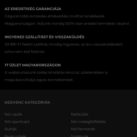
AZ EREDETISÉG GARANCIÁJA
Cégünk több évtizedes értékesítési múlttal rendelkezik
Magyarországon. Nálunk mindig 100%-ban eredeti terméket vásárol.
INGYENES SZÁLLÍTÁST ÉS VISSZAKÜLDÉS
29 990 Ft feletti szállítás mindig ingyenes, az áru visszaküldéséért
soha nem kell fizetnie.
17 ÜZLET MAGYARORSZÁGON
A webáruházunk széles kínálatán kívül az üzleteinkben is
megvásárolhatja egyes termékeinket.
KEDVENC KATEGÓRIÁK
Női cipők
Retikülök
Női sportcipő
Női melegítőfelsők
Ruhák
Női farmerek
Nyári ruhák
Szoknyák