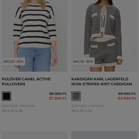
AKCIÓ -30%
AKCIÓ -30%
PULÓVER CAMEL ACTIVE
KARDIGÁN KARL LAGERFELD
PULLOVERS
IKON STRIPED KNIT CARDIGAN
38 990 Ft
89 990 Ft
27 290 Ft
62 990 Ft
Elérhető méretek:
Elérhető méretek:
XS
,
S
,
M
,
L
,
XL
XS
,
S
,
M
,
L
,
XL