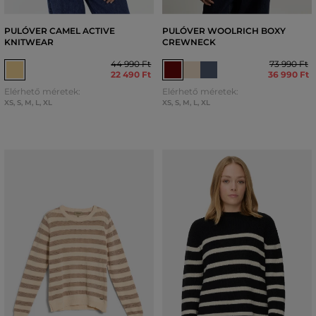
PULÓVER CAMEL ACTIVE
PULÓVER WOOLRICH BOXY
KNITWEAR
CREWNECK
44 990 Ft
73 990 Ft
22 490 Ft
36 990 Ft
Elérhető méretek:
Elérhető méretek:
XS
,
S
,
M
,
L
,
XL
XS
,
S
,
M
,
L
,
XL