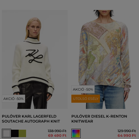
AKCIÓ -50%
AKCIÓ -50%
UTOLSÓ ESÉLY
PULÓVER KARL LAGERFELD
PULÓVER DIESEL K-RENTON
SOUTACHE AUTOGRAPH KNIT
KNITWEAR
138 990 Ft
129 990 Ft
69 490 Ft
64 990 Ft