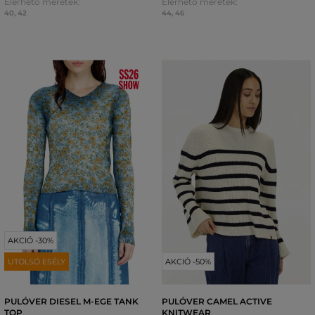
Elérhető méretek:
Elérhető méretek:
40
,
42
44
,
46
AKCIÓ -30%
UTOLSÓ ESÉLY
AKCIÓ -50%
PULÓVER DIESEL M-EGE TANK
PULÓVER CAMEL ACTIVE
TOP
KNITWEAR