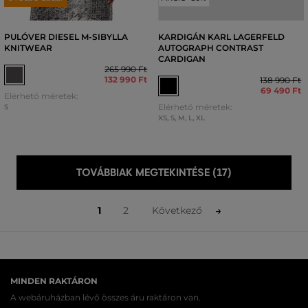
PULÓVER DIESEL M-SIBYLLA
KARDIGÁN KARL LAGERFELD
KNITWEAR
AUTOGRAPH CONTRAST
CARDIGAN
265 990 Ft
132 990 Ft
138 990 Ft
69 490 Ft
Elérhető méretek:
Elérhető méretek:
S
XS
,
S
,
M
,
L
,
XL
TOVÁBBIAK MEGTEKINTÉSE (17)
1
2
Következő
MINDEN RAKTÁRON
A webáruházban lévő összes áru raktáron van.