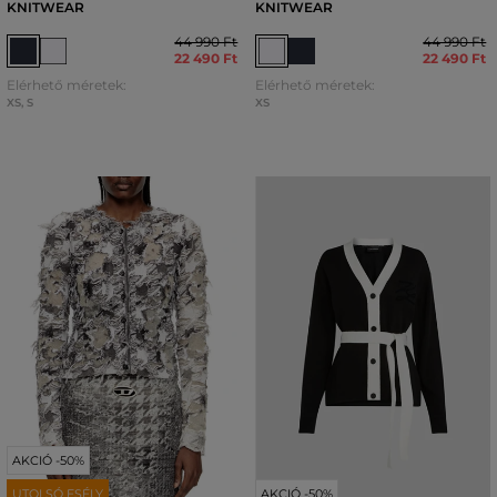
KNITWEAR
KNITWEAR
44 990 Ft
44 990 Ft
22 490 Ft
22 490 Ft
Elérhető méretek:
Elérhető méretek:
XS
,
S
XS
AKCIÓ -50%
UTOLSÓ ESÉLY
AKCIÓ -50%