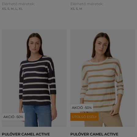
Elérhető méretek:
Elérhető méretek:
XS
,
S
,
M
,
L
,
XL
XS
,
S
,
M
AKCIÓ -50%
AKCIÓ -50%
UTOLSÓ ESÉLY
PULÓVER CAMEL ACTIVE
PULÓVER CAMEL ACTIVE