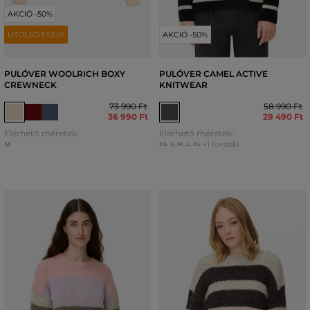
AKCIÓ -50%
UTOLSÓ ESÉLY
AKCIÓ -50%
PULÓVER WOOLRICH BOXY
PULÓVER CAMEL ACTIVE
CREWNECK
KNITWEAR
73 990 Ft
58 990 Ft
36 990 Ft
29 490 Ft
Elérhető méretek:
Elérhető méretek:
M
+1 további
XS
,
S
,
M
,
L
,
XL