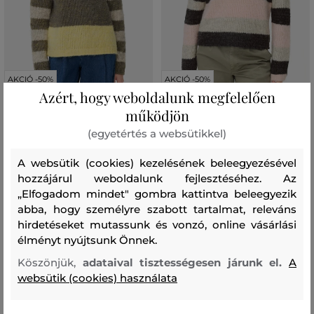
AKCIÓ -50%
AKCIÓ -50%
Azért, hogy weboldalunk megfelelően
működjön
PULÓVER CAMEL ACTIVE
PULÓVER CAMEL ACTIVE
KNITWEAR
KNITWEAR
(egyetértés a websütikkel)
58 990 Ft
58 990 Ft
A websütik (cookies) kezelésének beleegyezésével
29 490 Ft
29 490 Ft
hozzájárul weboldalunk fejlesztéséhez. Az
Elérhető méretek:
Elérhető méretek:
+1 további
XS
,
S
,
M
,
L
,
XL
XXS
,
XS
,
S
,
M
,
L
„Elfogadom mindet" gombra kattintva beleegyezik
abba, hogy személyre szabott tartalmat, releváns
hirdetéseket mutassunk és vonzó, online vásárlási
élményt nyújtsunk Önnek.
Köszönjük,
adataival tisztességesen járunk el.
A
websütik (cookies) használata