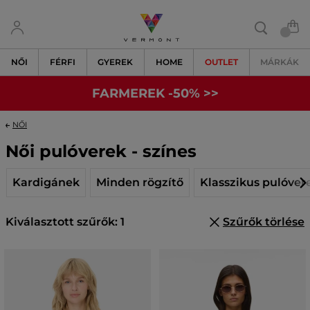
NŐI
FÉRFI
GYEREK
HOME
OUTLET
MÁRKÁK
FARMEREK -50% >>
NŐI
Női pulóverek - színes
Kardigánek
Minden rögzítő
Klasszikus pulóver
Kiválasztott szűrők: 1
Szűrők törlése