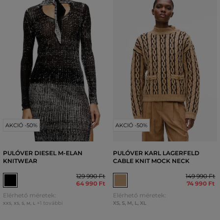
AKCIÓ -50%
AKCIÓ -50%
PULÓVER DIESEL M-ELAN
PULÓVER KARL LAGERFELD
KNITWEAR
CABLE KNIT MOCK NECK
129 990 Ft
149 990 Ft
64 990 Ft
74 990 Ft
Elérhető méretek:
Elérhető méretek:
+1 további
XS
,
S
,
M
,
L
,
XL
XXS
,
XS
,
S
,
M
,
L