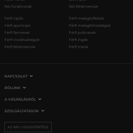
Női fürdőruhák
Női fehérneműk
Férfi cipők
Férfi melegítőfelsők
Férfi sportcipő
Férfi melegítőnadrágok
Férfi farmerek
Férfi pulóverek
Férfi rövidnadrágok
Férfi ingek
Férfi fehérneműk
Férfi trikók
KAPCSOLAT
VERMONT Services Slovakia s. r. o.
RÓLUNK
Vlčie hrdlo 53
Cégünkről
A VÁSÁRLÁSRÓL
821 07 Bratislava
Elérhetőség
Szlovákia
A vásárlás menete
SZOLGÁLTATASOK
Üzleteink
tel.:
06 1 901 1901
Általános szerződési feltételek
Affiliate
Szállítás és fizetés
info@vermont.hu
Az áru visszatérítése/visszáru
AZ ÁRU VISSZATÉRÍTÉSE
Sajtó
Ajándékutalványok
Panaszok