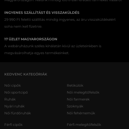
INGYENES SZÁLLÍTÁST ÉS VISSZAKÜLDÉS
29 990 Ft feletti szállítás mindig ingyenes, az áru visszaküldéséért
soha nem kell fizetnie.
17 ÜZLET MAGYARORSZÁGON
A webáruházunk széles kínálatán kívül az üzleteinkben is
megvásárolhatja egyes termékeinket.
KEDVENC KATEGÓRIÁK
Női cipők
Retikülök
Női sportcipő
Női melegítőfelsők
Ruhák
Női farmerek
Nyári ruhák
Szoknyák
Női fürdőruhák
Női fehérneműk
Férfi cipők
Férfi melegítőfelsők