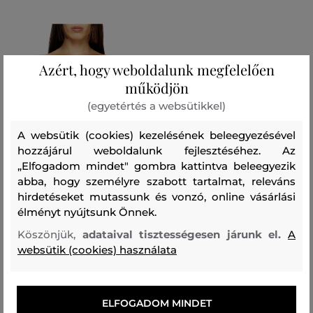
Azért, hogy weboldalunk megfelelően
működjön
(egyetértés a websütikkel)
A websütik (cookies) kezelésének beleegyezésével
hozzájárul weboldalunk fejlesztéséhez. Az
„Elfogadom mindet" gombra kattintva beleegyezik
abba, hogy személyre szabott tartalmat, releváns
hirdetéseket mutassunk és vonzó, online vásárlási
AKCIÓ -50%
élményt nyújtsunk Önnek.
UTOLSÓ ESÉLY
Köszönjük,
adataival tisztességesen járunk el.
A
websütik (cookies) használata
TOP DIESEL DE-ORSET-FSH1
TANK TOP
202 990 Ft
ELFOGADOM MINDET
101 490 Ft