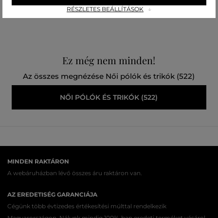
Elérhető méretek:
RÉSZLETES BEÁLLÍTÁSOK
M
Ez még nem minden!
Az összes megnézése Női pólók és trikók (522)
NŐI PÓLÓK ÉS TRIKÓK (522)
MINDEN RAKTÁRON
A webáruházban lévő összes áru raktáron van.
AZ EREDETISÉG GARANCIÁJA
Cégünk több évtizedes értékesítési múlttal rendelkezik
Magyarországon. Nálunk mindig 100%-ban eredeti terméket vásárol.