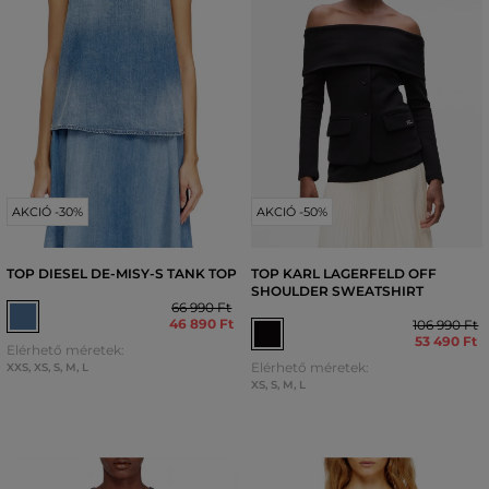
AKCIÓ -30%
AKCIÓ -50%
TOP DIESEL DE-MISY-S TANK TOP
TOP KARL LAGERFELD OFF
SHOULDER SWEATSHIRT
66 990 Ft
46 890 Ft
106 990 Ft
53 490 Ft
Elérhető méretek:
Elérhető méretek:
XXS
,
XS
,
S
,
M
,
L
XS
,
S
,
M
,
L