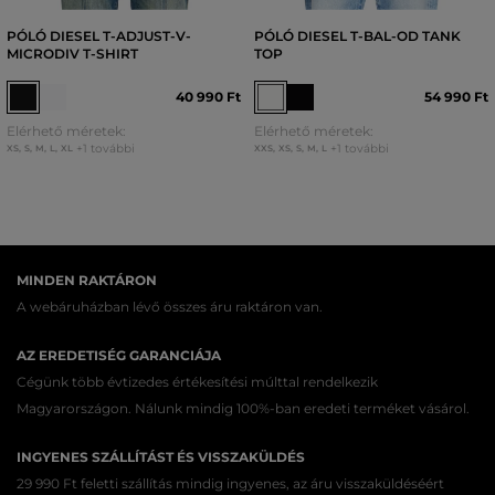
PÓLÓ DIESEL T-ADJUST-V-
PÓLÓ DIESEL T-BAL-OD TANK
MICRODIV T-SHIRT
TOP
40 990 Ft
54 990 Ft
Elérhető méretek:
Elérhető méretek:
+1 további
+1 további
XS
,
S
,
M
,
L
,
XL
XXS
,
XS
,
S
,
M
,
L
MINDEN RAKTÁRON
A webáruházban lévő összes áru raktáron van.
AZ EREDETISÉG GARANCIÁJA
Cégünk több évtizedes értékesítési múlttal rendelkezik
Magyarországon. Nálunk mindig 100%-ban eredeti terméket vásárol.
INGYENES SZÁLLÍTÁST ÉS VISSZAKÜLDÉS
29 990 Ft feletti szállítás mindig ingyenes, az áru visszaküldéséért