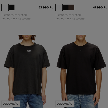
27 990 Ft
47 990 Ft
Elérhető méretek:
Elérhető méretek:
+2 további
+2 további
XXS
,
XS
,
S
,
M
,
L
XXS
,
XS
,
S
,
M
,
L
ÚJDONSÁG
ÚJDONSÁG