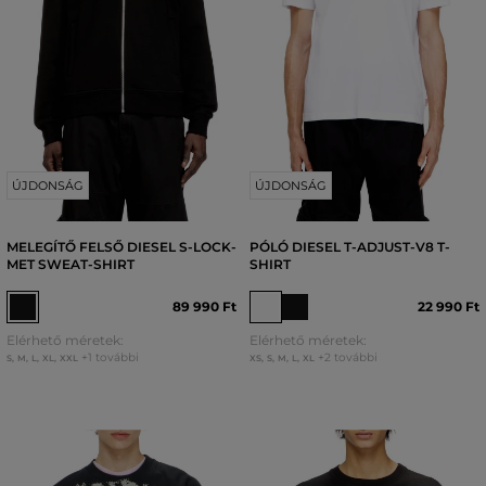
ÚJDONSÁG
ÚJDONSÁG
MELEGÍTŐ FELSŐ DIESEL S-LOCK-
PÓLÓ DIESEL T-ADJUST-V8 T-
MET SWEAT-SHIRT
SHIRT
89 990 Ft
22 990 Ft
Elérhető méretek:
Elérhető méretek:
+1 további
+2 további
S
,
M
,
L
,
XL
,
XXL
XS
,
S
,
M
,
L
,
XL