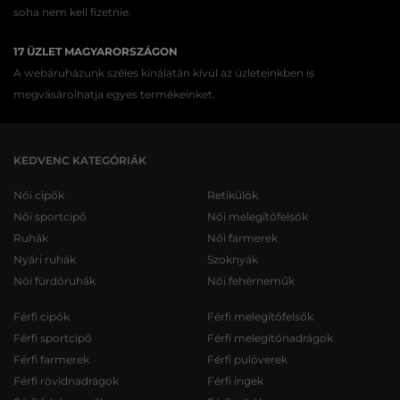
soha nem kell fizetnie.
17 ÜZLET MAGYARORSZÁGON
A webáruházunk széles kínálatán kívül az üzleteinkben is
megvásárolhatja egyes termékeinket.
KEDVENC KATEGÓRIÁK
Női cipők
Retikülök
Női sportcipő
Női melegítőfelsők
Ruhák
Női farmerek
Nyári ruhák
Szoknyák
Női fürdőruhák
Női fehérneműk
Férfi cipők
Férfi melegítőfelsők
Férfi sportcipő
Férfi melegítőnadrágok
Férfi farmerek
Férfi pulóverek
Férfi rövidnadrágok
Férfi ingek