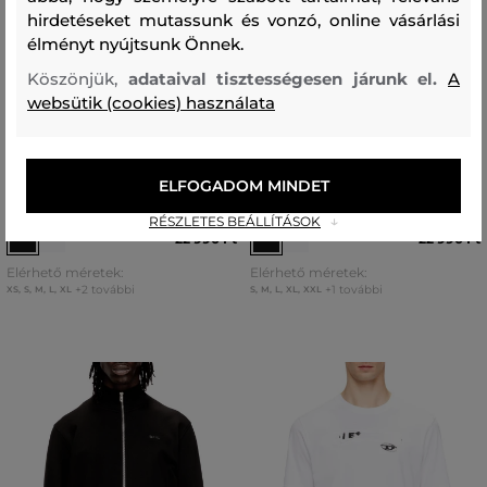
hirdetéseket mutassunk és vonzó, online vásárlási
élményt nyújtsunk Önnek.
Köszönjük,
adataival tisztességesen járunk el.
A
websütik (cookies) használata
ÚJDONSÁG
ÚJDONSÁG
PÓLÓ DIESEL T-ADJUST-V8 T-
PÓLÓ DIESEL T-ADJUST-V9 T-
ELFOGADOM MINDET
SHIRT
SHIRT
RÉSZLETES BEÁLLÍTÁSOK
22 990 Ft
22 990 Ft
Elérhető méretek:
Elérhető méretek:
+2 további
+1 további
XS
,
S
,
M
,
L
,
XL
S
,
M
,
L
,
XL
,
XXL