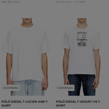
XXS
,
XS
,
S
,
M
,
L
+1 további
XXS
,
XS
,
S
,
M
,
L
ÚJDONSÁG
ÚJDONSÁG
PÓLÓ DIESEL T-LUCIEN-IHBI T-
PÓLÓ DIESEL T-ADJUST-V9 T-
SHIRT
SHIRT