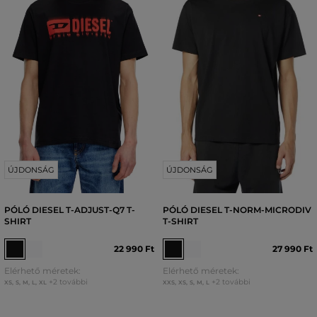
ÚJDONSÁG
ÚJDONSÁG
PÓLÓ DIESEL T-ADJUST-Q7 T-
PÓLÓ DIESEL T-NORM-MICRODIV
SHIRT
T-SHIRT
22 990 Ft
27 990 Ft
Elérhető méretek:
Elérhető méretek:
+2 további
+2 további
XS
,
S
,
M
,
L
,
XL
XXS
,
XS
,
S
,
M
,
L