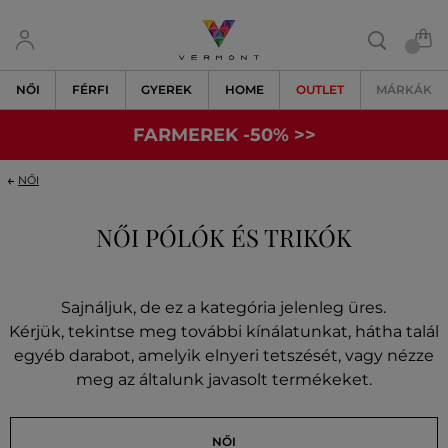
NŐI
FÉRFI
GYEREK
HOME
OUTLET
MÁRKÁK
FARMEREK -50% >>
NŐI
NŐI PÓLÓK ÉS TRIKÓK
Sajnáljuk, de ez a kategória jelenleg üres.
Kérjük, tekintse meg további kínálatunkat, hátha talál
egyéb darabot, amelyik elnyeri tetszését, vagy nézze
meg az általunk javasolt termékeket.
NŐI