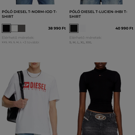
PÓLÓ DIESEL T-NORM-IOD T-
PÓLÓ DIESEL T-LUCIEN-IHBI T-
SHIRT
SHIRT
38 990 Ft
40 990 Ft
Elérhető méretek:
Elérhető méretek:
+3 további
S
,
M
,
L
,
XL
,
XXL
XXS
,
XS
,
S
,
M
,
L