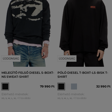
ÚJDONSÁG
ÚJDONSÁG
MELEGÍTŐ FELSŐ DIESEL S-BOXT-
PÓLÓ DIESEL T-BOXT-LS-BISK T-
N5 SWEAT-SHIRT
SHIRT
79 990 Ft
32 990 Ft
Elérhető méretek:
Elérhető méretek:
+1 további
+1 további
XS
,
S
,
M
,
L
,
XL
XS
,
S
,
M
,
L
,
XL