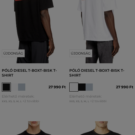
ÚJDONSÁG
ÚJDONSÁG
PÓLÓ DIESEL T-BOXT-BISK T-
PÓLÓ DIESEL T-BOXT-BISK T-
SHIRT
SHIRT
27 990 Ft
27 990 Ft
Elérhető méretek:
Elérhető méretek:
+2 további
+2 további
XXS
,
XS
,
S
,
M
,
L
XXS
,
XS
,
S
,
M
,
L