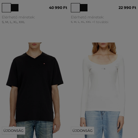
40 990 Ft
22 990 Ft
Elérhető méretek:
Elérhető méretek:
S
,
M
,
L
,
XL
,
XXL
+1 további
S
,
M
,
L
,
XL
,
XXL
ÚJDONSÁG
ÚJDONSÁG