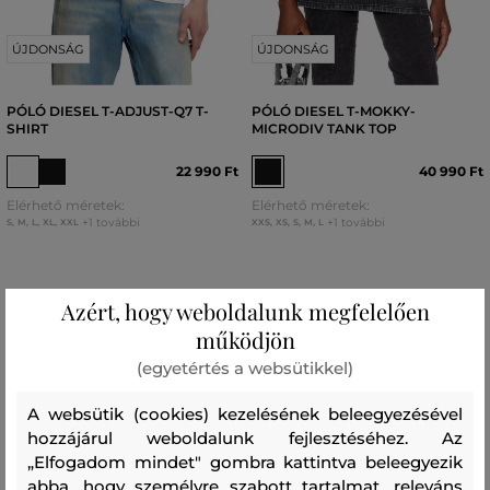
ÚJDONSÁG
ÚJDONSÁG
PÓLÓ DIESEL T-ADJUST-Q7 T-
PÓLÓ DIESEL T-MOKKY-
SHIRT
MICRODIV TANK TOP
22 990 Ft
40 990 Ft
Elérhető méretek:
Elérhető méretek:
+1 további
+1 további
S
,
M
,
L
,
XL
,
XXL
XXS
,
XS
,
S
,
M
,
L
Azért, hogy weboldalunk megfelelően
működjön
(egyetértés a websütikkel)
A websütik (cookies) kezelésének beleegyezésével
hozzájárul weboldalunk fejlesztéséhez. Az
„Elfogadom mindet" gombra kattintva beleegyezik
abba, hogy személyre szabott tartalmat, releváns