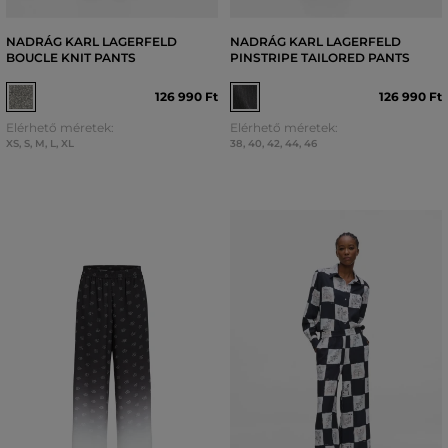
NADRÁG KARL LAGERFELD
NADRÁG KARL LAGERFELD
BOUCLE KNIT PANTS
PINSTRIPE TAILORED PANTS
126 990 Ft
126 990 Ft
Elérhető méretek:
Elérhető méretek:
XS
,
S
,
M
,
L
,
XL
38
,
40
,
42
,
44
,
46