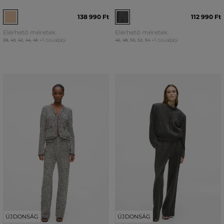
138 990 Ft
112 990 Ft
Elérhető méretek:
Elérhető méretek:
+1 további
+1 további
38
,
40
,
42
,
44
,
46
46
,
48
,
50
,
52
,
54
ÚJDONSÁG
ÚJDONSÁG