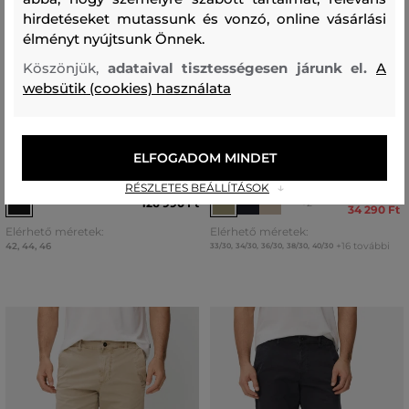
hirdetéseket mutassunk és vonzó, online vásárlási
élményt nyújtsunk Önnek.
Köszönjük,
adataival tisztességesen járunk el.
A
ÚJDONSÁG
websütik (cookies) használata
UTOLSÓ ESÉLY
AKCIÓ -30%
NADRÁG KARL LAGERFELD FAUX
NADRÁG CAMEL ACTIVE CASUAL
ELFOGADOM MINDET
LEATHER BARREL PANTS
PANTS
RÉSZLETES BEÁLLÍTÁSOK
48 990 Ft
126 990 Ft
+2
34 290 Ft
Elérhető méretek:
Elérhető méretek:
42
,
44
,
46
+16 további
33/30
,
34/30
,
36/30
,
38/30
,
40/30