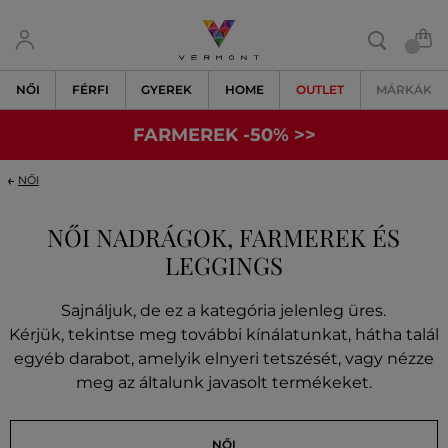
NŐI
FÉRFI
GYEREK
HOME
OUTLET
MÁRKÁK
FARMEREK -50% >>
NŐI
NŐI NADRÁGOK, FARMEREK ÉS
LEGGINGS
Sajnáljuk, de ez a kategória jelenleg üres.
Kérjük, tekintse meg további kínálatunkat, hátha talál
egyéb darabot, amelyik elnyeri tetszését, vagy nézze
meg az általunk javasolt termékeket.
NŐI