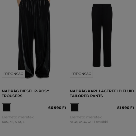
ÚJDONSÁG
ÚJDONSÁG
NADRÁG DIESEL P-ROSY
NADRÁG KARL LAGERFELD FLUID
TROUSERS
TAILORED PANTS
66 990 Ft
81 990 Ft
Elérhető méretek:
Elérhető méretek:
XXS
,
XS
,
S
,
M
,
L
+1 további
38
,
40
,
42
,
44
,
46