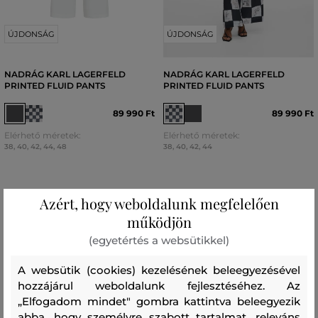
ÚJDONSÁG
ÚJDONSÁG
NADRÁG KARL LAGERFELD
NADRÁG KARL LAGERFELD
PRINTED FLUID PANTS
PRINTED FLUID PANTS
89 990 Ft
89 990 Ft
Elérhető méretek:
Elérhető méretek:
38
,
40
,
42
,
44
,
48
38
,
40
,
42
,
44
Azért, hogy weboldalunk megfelelően
működjön
(egyetértés a websütikkel)
A websütik (cookies) kezelésének beleegyezésével
hozzájárul weboldalunk fejlesztéséhez. Az
„Elfogadom mindet" gombra kattintva beleegyezik
abba, hogy személyre szabott tartalmat, releváns