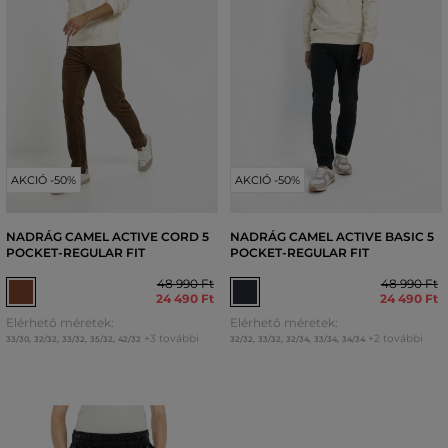
AKCIÓ -50%
AKCIÓ -50%
NADRÁG CAMEL ACTIVE CORD 5
NADRÁG CAMEL ACTIVE BASIC 5
POCKET-REGULAR FIT
POCKET-REGULAR FIT
48 990 Ft
48 990 Ft
24 490 Ft
24 490 Ft
Elérhető méretek:
Elérhető méretek:
+3 további
+2 további
33/30
,
32/32
,
33/32
,
35/32
,
42/32
32/32
,
33/32
,
32/34
,
33/34
,
34/34