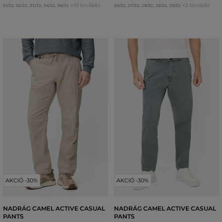
+10 további
+2 további
31/32
,
32/32
,
33/32
,
34/32
,
36/32
26/32
,
27/32
,
28/32
,
29/32
,
30/32
AKCIÓ -30%
AKCIÓ -30%
NADRÁG CAMEL ACTIVE CASUAL
NADRÁG CAMEL ACTIVE CASUAL
PANTS
PANTS