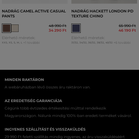
NADRÁG CAMEL ACTIVE CASUAL
NADRÁG HACKETT LONDON PD
PANTS
TEXTURE CHINO
48 990 Ft
65 990 Ft
34 290 Ft
46 190 Ft
Elérhető méretek:
Elérhető méretek:
+1 további
+6 további
XXS
,
XS
,
S
,
M
,
L
31/32
,
34/32
,
36/32
,
38/32
,
40/32
MINDEN RAKTÁRON
A webáruházban lévő összes áru raktáron van.
AZ EREDETISÉG GARANCIÁJA
Cégünk több évtizedes értékesítési múlttal rendelkezik
Magyarországon. Nálunk mindig 100%-ban eredeti terméket vásárol.
INGYENES SZÁLLÍTÁST ÉS VISSZAKÜLDÉS
29 990 Ft feletti szállítás mindig ingyenes, az áru visszaküldéséért