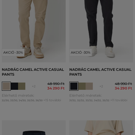
AKCIÓ -30%
AKCIÓ -30%
NADRÁG CAMEL ACTIVE CASUAL
NADRÁG CAMEL ACTIVE CASUAL
PANTS
PANTS
48 990 Ft
48 990 Ft
+2
+2
34 290 Ft
34 290 Ft
Elérhető méretek:
Elérhető méretek:
+15 további
+11 további
32/30
,
33/30
,
34/30
,
35/30
,
36/30
31/32
,
32/32
,
33/32
,
34/32
,
35/32