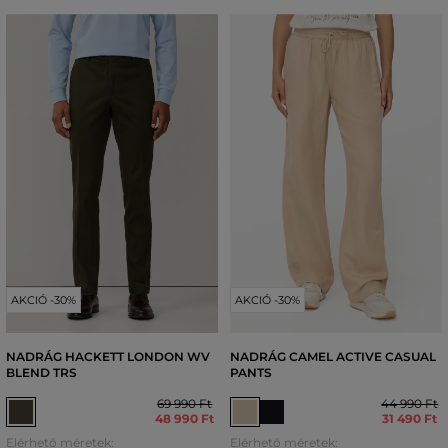
AKCIÓ -30%
AKCIÓ -30%
NADRÁG HACKETT LONDON WV
NADRÁG CAMEL ACTIVE CASUAL
BLEND TRS
PANTS
69 990 Ft
44 990 Ft
48 990 Ft
31 490 Ft
Elérhető méretek:
Elérhető méretek: