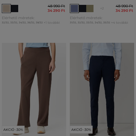
48 990 Ft
48 990 Ft
+2
34 290 Ft
34 290 Ft
Elérhető méretek:
Elérhető méretek:
+1 további
+4 további
32/32
,
33/32
,
34/32
,
36/32
,
38/32
31/32
,
32/32
,
33/32
,
34/32
,
35/32
AKCIÓ -30%
AKCIÓ -30%