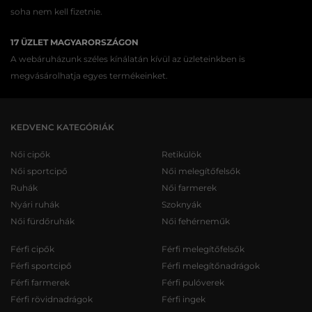
soha nem kell fizetnie.
17 ÜZLET MAGYARORSZÁGON
A webáruházunk széles kínálatán kívül az üzleteinkben is
megvásárolhatja egyes termékeinket.
KEDVENC KATEGÓRIÁK
Női cipők
Retikülök
Női sportcipő
Női melegítőfelsők
Ruhák
Női farmerek
Nyári ruhák
Szoknyák
Női fürdőruhák
Női fehérneműk
Férfi cipők
Férfi melegítőfelsők
Férfi sportcipő
Férfi melegítőnadrágok
Férfi farmerek
Férfi pulóverek
Férfi rövidnadrágok
Férfi ingek