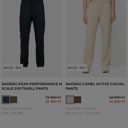
AKCIÓ -30%
AKCIÓ -30%
NADRÁG PEAK PERFORMANCE M
NADRÁG CAMEL ACTIVE CASUAL
SCALE SOFTSHELL PANTS
PANTS
73 990 Ft
48 990 Ft
51 790 Ft
34 290 Ft
Elérhető méretek:
Elérhető méretek:
S
,
M
,
L
,
XL
,
XXL
+1 további
XXS
,
XS
,
S
,
M
,
L