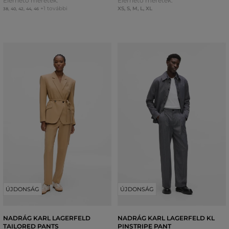
Elérhető méretek:
Elérhető méretek:
+1 további
XS
,
S
,
M
,
L
,
XL
38
,
40
,
42
,
44
,
46
ÚJDONSÁG
ÚJDONSÁG
NADRÁG KARL LAGERFELD
NADRÁG KARL LAGERFELD KL
TAILORED PANTS
PINSTRIPE PANT