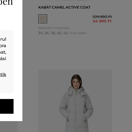
ően
AR
KABÁT CAMEL ACTIVE COAT
109 990 Ft
54 990 Ft
138 990 Ft
97 290 Ft
Elérhető méretek:
34
,
36
,
38
,
40
,
42
+1 további
rul
bra
at,
ási
tik