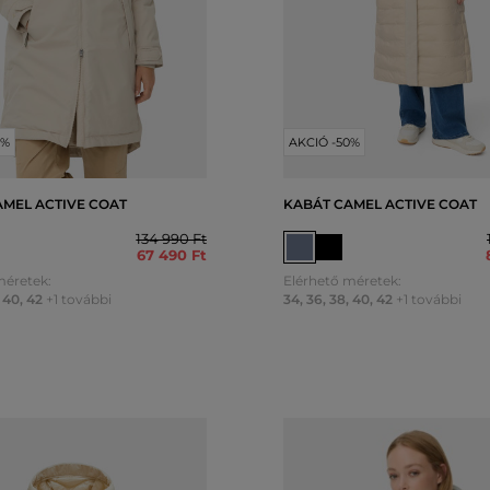
0%
AKCIÓ -50%
AMEL ACTIVE COAT
KABÁT CAMEL ACTIVE COAT
134 990 Ft
67 490 Ft
méretek:
Elérhető méretek:
40
,
42
+1 további
34
,
36
,
38
,
40
,
42
+1 további