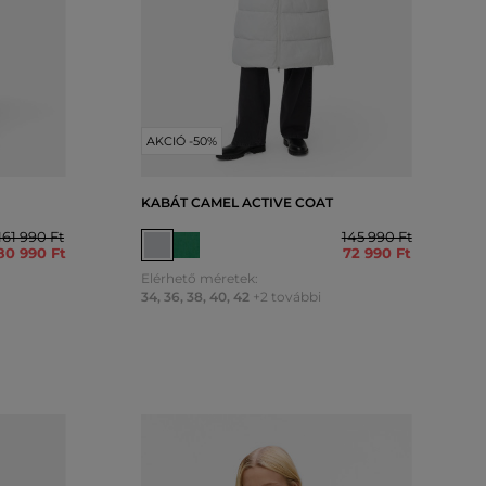
AKCIÓ -50%
KABÁT CAMEL ACTIVE COAT
161 990 Ft
145 990 Ft
80 990 Ft
72 990 Ft
Elérhető méretek:
34
,
36
,
38
,
40
,
42
+2 további