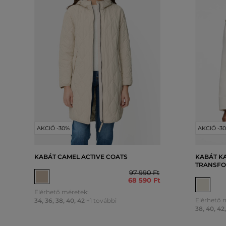
AKCIÓ -30%
AKCIÓ -3
KABÁT CAMEL ACTIVE COATS
KABÁT K
TRANSFO
97 990 Ft
68 590 Ft
Elérhető méretek:
Elérhető 
34
,
36
,
38
,
40
,
42
+1 további
38
,
40
,
42