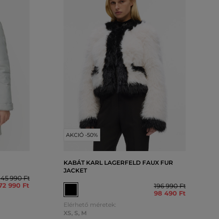
AKCIÓ -50%
KABÁT KARL LAGERFELD FAUX FUR
JACKET
145 990 Ft
72 990 Ft
196 990 Ft
98 490 Ft
Elérhető méretek:
XS
,
S
,
M