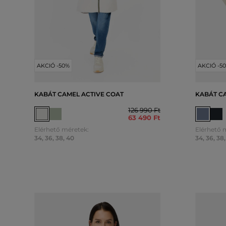
AKCIÓ -50%
AKCIÓ -5
KABÁT CAMEL ACTIVE COAT
KABÁT C
126 990 Ft
63 490 Ft
Elérhető méretek:
Elérhető 
34
,
36
,
38
,
40
34
,
36
,
38
,