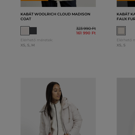
KABÁT WOOLRICH CLOUD MADISON
KABÁT K
COAT
FAUX FU
323 990 Ft
161 990 Ft
Elérhető méretek:
Elérhető 
XS
,
S
,
M
XS
,
S