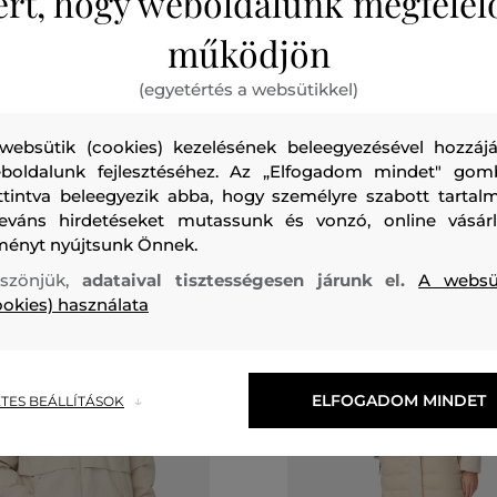
ért, hogy weboldalunk megfelel
SPESI MANTELLA BUTFLY
KABÁT KARL LAGERFELD CLE
működjön
FASHION RAINCOAT
171 990 Ft
120 390 Ft
(egyetértés a websütikkel)
méretek:
Elérhető méretek:
XS
,
S
,
M
,
XL
websütik (cookies) kezelésének beleegyezésével hozzájá
boldalunk fejlesztéséhez. Az „Elfogadom mindet" gom
ttintva beleegyezik abba, hogy személyre szabott tartalm
leváns hirdetéseket mutassunk és vonzó, online vásárl
ményt nyújtsunk Önnek.
szönjük,
adataival tisztességesen járunk el.
A websü
ookies) használata
ELFOGADOM MINDET
TES BEÁLLÍTÁSOK