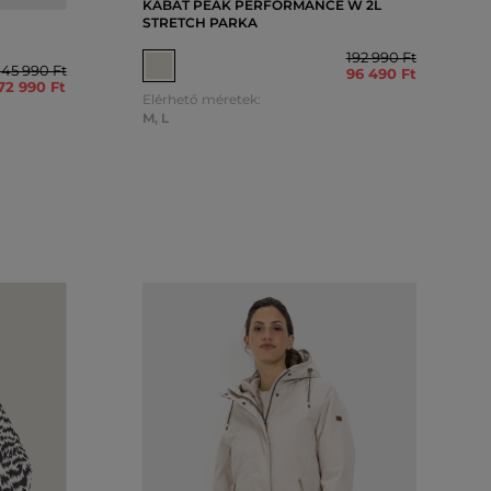
KABÁT PEAK PERFORMANCE W 2L
STRETCH PARKA
192 990 Ft
145 990 Ft
96 490 Ft
72 990 Ft
Elérhető méretek:
M
,
L