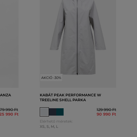
AKCIÓ -30%
GANZA
KABÁT PEAK PERFORMANCE W
TREELINE SHELL PARKA
179 990 Ft
129 990 Ft
25 990 Ft
90 990 Ft
Elérhető méretek:
XS
,
S
,
M
,
L