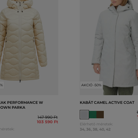
0%
AKCIÓ -50%
EAK PERFORMANCE W
KABÁT CAMEL ACTIVE COAT
DOWN PARKA
147 990 Ft
103 590 Ft
Elérhető méretek:
méretek:
34
,
36
,
38
,
40
,
42