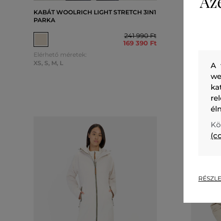
Az
KABÁT WOOLRICH LIGHT STRETCH 3IN1
KABÁT A
PARKA
241 990 Ft
169 390 Ft
Elérhető 
Elérhető méretek:
XS
,
M
XS
,
S
,
M
,
L
A 
we
ka
re
él
Kö
(c
RÉSZLE