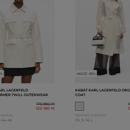
0%
AKCIÓ -30%
ARL LAGERFELD
KABÁT KARL LAGERFELD OR
RMER TWILL OUTERWEAR
COAT
175 990 Ft
123 190 Ft
1
méretek:
Elérhető méretek:
,
44
,
46
XS
,
S
,
M
,
L