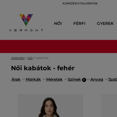
AJÁNDÉKUTALVÁNYOK
NŐI
FÉRFI
GYEREK
VERMONT
NŐI
KABÁTOK
Női kabátok - fehér
Árak
Márkák
Méretek
Színek
Anyag
Sza
1