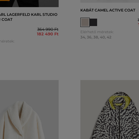
KABÁT CAMEL ACTIVE COAT
ARL LAGERFELD KARL STUDIO
R COAT
364 990 Ft
Elérhető méretek:
182 490 Ft
34
,
36
,
38
,
40
,
42
méretek: