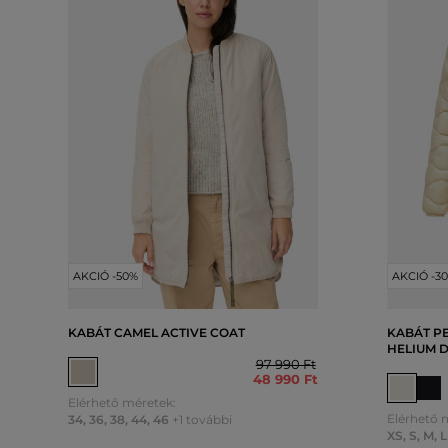
AKCIÓ -50%
AKCIÓ -3
KABÁT CAMEL ACTIVE COAT
KABÁT P
HELIUM 
97 990 Ft
48 990 Ft
Elérhető méretek:
Elérhető 
34
,
36
,
38
,
44
,
46
+1 további
XS
,
S
,
M
,
L