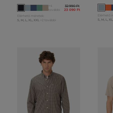
+4
32 990 Ft
23 090 Ft
további
Elérhető 
Elérhető méretek:
S
,
M
,
L
,
XL
S
,
M
,
L
,
XL
,
XXL
+2 további