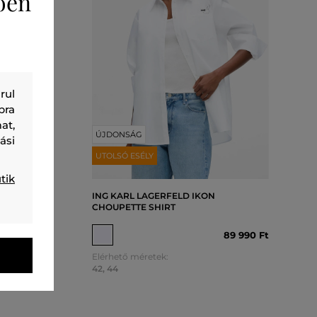
ően
rul
bra
at,
ÚJDONSÁG
ási
UTOLSÓ ESÉLY
tik
E SLEEVE
ING KARL LAGERFELD IKON
CHOUPETTE SHIRT
06 990 Ft
89 990 Ft
Elérhető méretek:
42
,
44