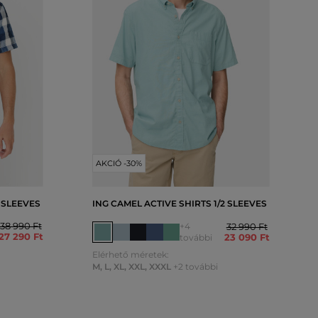
AKCIÓ -30%
2 SLEEVES
ING CAMEL ACTIVE SHIRTS 1/2 SLEEVES
38 990 Ft
+4
32 990 Ft
27 290 Ft
23 090 Ft
további
Elérhető méretek:
M
,
L
,
XL
,
XXL
,
XXXL
+2 további