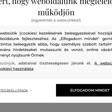
ért, hogy weboldalunk megfelel
működjön
(egyetértés a websütikkel)
websütik (cookies) kezelésének beleegyezésével hozzájá
boldalunk fejlesztéséhez. Az „Elfogadom mindet" gom
ttintva beleegyezik abba, hogy személyre szabott tartalm
leváns hirdetéseket mutassunk és vonzó, online vásárl
ményt nyújtsunk Önnek.
ÁG
ÚJDONSÁG
szönjük,
adataival tisztességesen járunk el.
A websü
ookies) használata
L LAGERFELD SIGNATURE
ING KARL LAGERFELD VOLUM
TUNIC
POPLIN SHIRT
106 990 Ft
1
ELFOGADOM MINDET
TES BEÁLLÍTÁSOK
méretek:
Elérhető méretek:
,
44
,
46
38
,
40
,
42
,
44