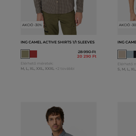
AKCIÓ -30%
AKCIÓ -3
ING CAMEL ACTIVE SHIRTS 1/1 SLEEVES
ING CAME
28 990 Ft
20 290 Ft
Elérhető méretek:
Elérhető 
M
,
L
,
XL
,
XXL
,
XXXL
+2 további
S
,
M
,
L
,
XL