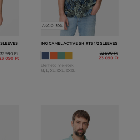
AKCIÓ -30%
2 SLEEVES
ING CAMEL ACTIVE SHIRTS 1/2 SLEEVES
32 990 Ft
32 990 Ft
23 090 Ft
23 090 Ft
Elérhető méretek:
M
,
L
,
XL
,
XXL
,
XXXL