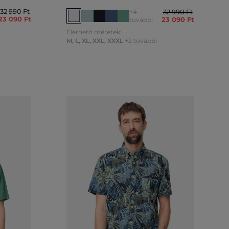
32 990 Ft
+4
32 990 Ft
23 090 Ft
23 090 Ft
további
Elérhető méretek:
M
,
L
,
XL
,
XXL
,
XXXL
+2 további