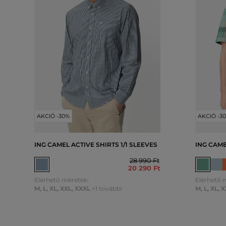
AKCIÓ -30%
AKCIÓ -3
ING CAMEL ACTIVE SHIRTS 1/1 SLEEVES
ING CAME
28 990 Ft
20 290 Ft
Elérhető méretek:
Elérhető 
M
,
L
,
XL
,
XXL
,
XXXL
+1 további
M
,
L
,
XL
,
X