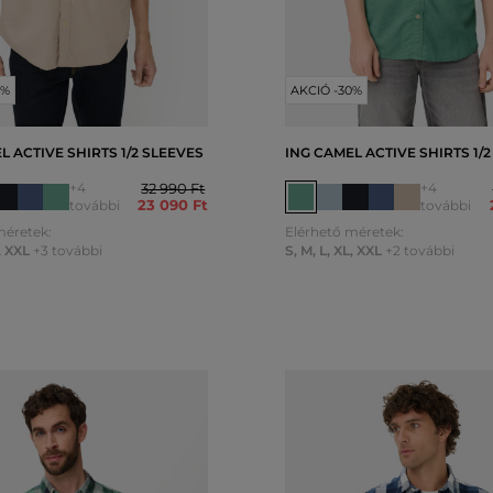
0%
AKCIÓ -30%
L ACTIVE SHIRTS 1/2 SLEEVES
ING CAMEL ACTIVE SHIRTS 1/
+4
32 990 Ft
+4
23 090 Ft
további
további
méretek:
Elérhető méretek:
,
XXL
+3 további
S
,
M
,
L
,
XL
,
XXL
+2 további