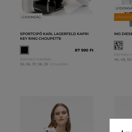
ÚJDONS
ÚJDONSÁG
UTOLSÓ E
SPORTCIPŐ KARL LAGERFELD KAPRI
ING DIES
KEY RING CHOUPETTE
87 990 Ft
Elérhető 
Elérhető méretek:
46
,
48
,
50
35
,
36
,
37
,
38
,
39
+2 további