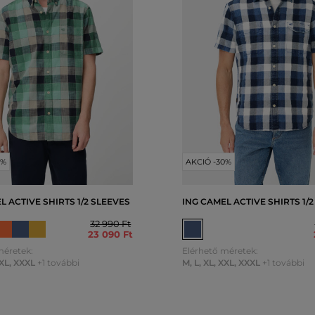
0%
AKCIÓ -30%
L ACTIVE SHIRTS 1/2 SLEEVES
ING CAMEL ACTIVE SHIRTS 1/
32 990 Ft
23 090 Ft
méretek:
Elérhető méretek:
XL
,
XXXL
+1 további
M
,
L
,
XL
,
XXL
,
XXXL
+1 további