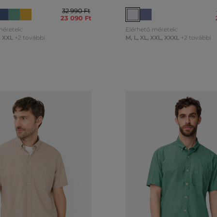
32 990 Ft
23 090 Ft
méretek:
Elérhető méretek:
,
XXL
+2 további
M
,
L
,
XL
,
XXL
,
XXXL
+2 további