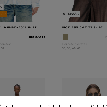
ÁG
SÉLY
ÚJDONSÁG
EL S-SIMPLY-AGCL SHIRT
ING DIESEL C-LEVER SHIRT
109 990 Ft
1
méretek:
Elérhető méretek:
,
52
36
,
38
,
40
,
42