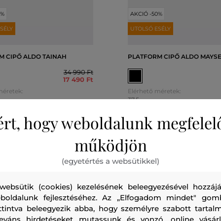
0%
AKCIÓ -50%
SÉLY
UTOLSÓ ESÉLY
M CIPŐ ALDO TAINAH
PLATFORM CIPŐ ALDO MAYS
34 990 Ft
17 490 Ft
méretek:
Elérhető méretek:
37,5
ért, hogy weboldalunk megfelel
működjön
(egyetértés a websütikkel)
websütik (cookies) kezelésének beleegyezésével hozzájá
boldalunk fejlesztéséhez. Az „Elfogadom mindet" gom
ttintva beleegyezik abba, hogy személyre szabott tartalm
leváns hirdetéseket mutassunk és vonzó, online vásárl