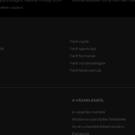
gyarországon. Nálunk mindig 100%-
visszaküldéséért soha nem kell fize
méket vásárol.
Férfi cipők
ők
Férfi sportcipő
Férfi farmerek
Férfi rövidnadrágok
Férfi fehérneműk
A VÁSÁRLÁSRÓL
A vásárlás menete
Általános szerződési feltételek
Az áru visszatérítése/visszáru
Panaszok