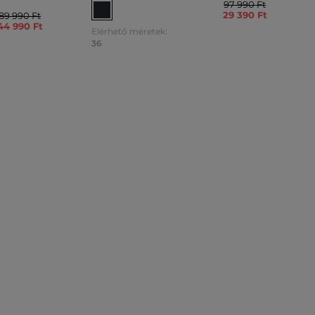
97 990 Ft
29 390 Ft
89 990 Ft
44 990 Ft
Elérhető méretek:
36