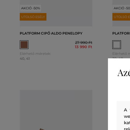
AKCIÓ -50%
AKCIÓ -5
UTOLSÓ ESÉLY
UTOLSÓ E
PLATFORM CIPŐ ALDO PENELOPY
PLATFOR
27 990 Ft
13 990 Ft
Elérhető méretek:
Elérhető 
40
,
41
39
,
40
Az
A 
we
ka
re