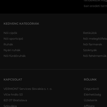
rendelkezik Ma
ban eredeti ter
KEDVENC KATEGÓRIÁK
Női cipők
Retikülök
Női sportcipő
Női melegítőfels
Ruhák
Női farmerek
Nyári ruhák
Szoknyák
Női fürdőruhák
Női fehérneműk
KAPCSOLAT
RÓLUNK
VERMONT Services Slovakia s. r. o.
Cégünkről
Vlčie hrdlo 53
Elérhetőség
821 07 Bratislava
Üzleteink
Szlovákia
Affiliate