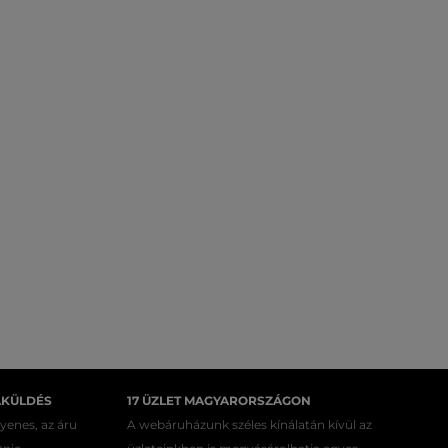
AKÜLDÉS
17 ÜZLET MAGYARORSZÁGON
gyenes, az áru
A webáruházunk széles kínálatán kívül az