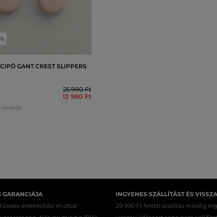
0%
CIPŐ GANT CREST SLIPPERS
25 990 Ft
12 990 Ft
méretek:
G GARANCIÁJA
INGYENES SZÁLLÍTÁST ÉS VISSZ
izedes értékesítési múlttal
29 990 Ft feletti szállítás mindig in