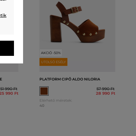
tik
AKCIÓ -50%
UTOLSÓ ESÉLY
E
PLATFORM CIPŐ ALDO NILORIA
51 990 Ft
57 990 Ft
25 990 Ft
28 990 Ft
Elérhető méretek:
40