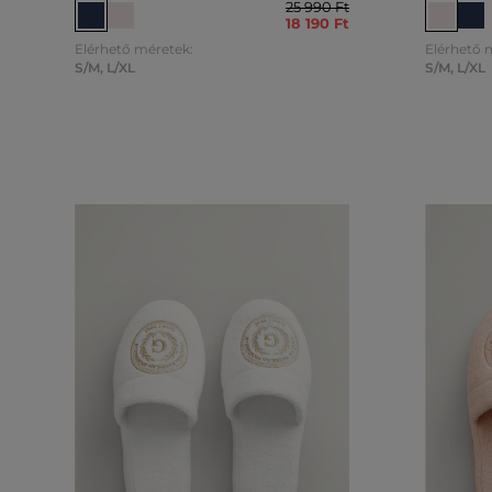
25 990 Ft
18 190 Ft
Elérhető méretek:
Elérhető 
S/M
,
L/XL
S/M
,
L/XL