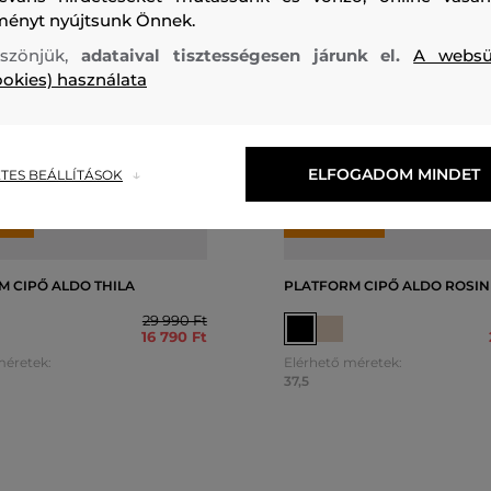
ményt nyújtsunk Önnek.
szönjük,
adataival tisztességesen járunk el.
A websü
ookies) használata
ELFOGADOM MINDET
TES BEÁLLÍTÁSOK
4%
AKCIÓ -50%
SÉLY
UTOLSÓ ESÉLY
M CIPŐ ALDO THILA
PLATFORM CIPŐ ALDO ROSIN
29 990 Ft
16 790 Ft
méretek:
Elérhető méretek:
37,5