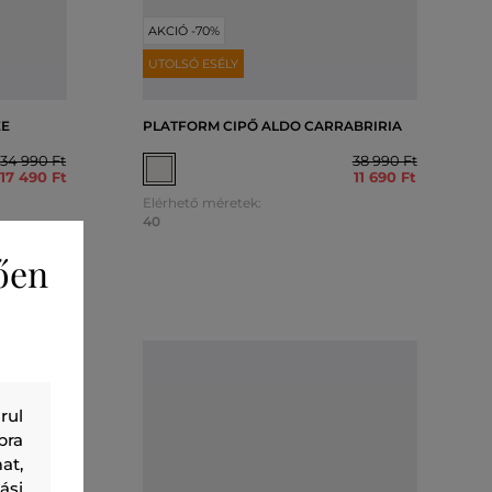
AKCIÓ -70%
UTOLSÓ ESÉLY
EE
PLATFORM CIPŐ ALDO CARRABRIRIA
34 990 Ft
38 990 Ft
17 490 Ft
11 690 Ft
Elérhető méretek:
40
ően
rul
bra
at,
ási