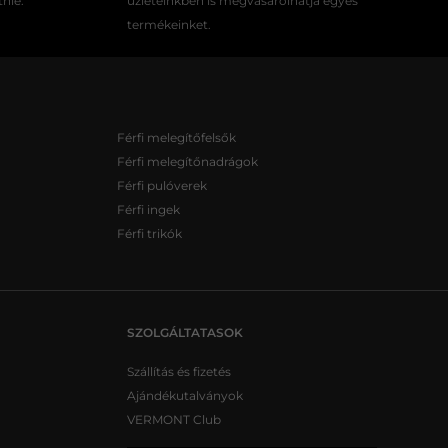
tnie.
üzleteinkben is megvásárolhatja egyes
termékeinket.
Férfi melegítőfelsők
Férfi melegítőnadrágok
Férfi pulóverek
Férfi ingek
Férfi trikók
SZOLGÁLTATASOK
Szállítás és fizetés
Ajándékutalványok
VERMONT Club