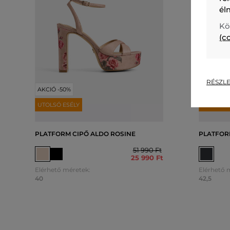
él
Kö
(c
RÉSZLE
AKCIÓ -50%
AKCIÓ -4
UTOLSÓ ESÉLY
UTOLSÓ E
PLATFORM CIPŐ ALDO ROSINE
PLATFOR
51 990 Ft
25 990 Ft
Elérhető méretek:
Elérhető 
40
42,5