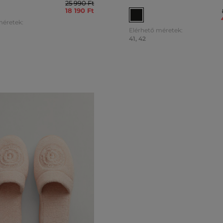
25 990 Ft
18 190 Ft
méretek:
Elérhető méretek:
41
,
42