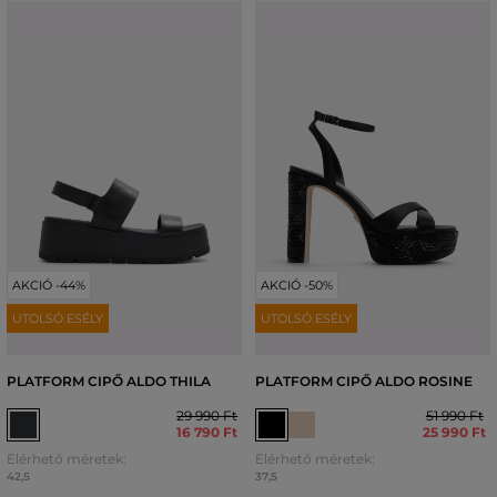
AKCIÓ -44%
AKCIÓ -50%
UTOLSÓ ESÉLY
UTOLSÓ ESÉLY
PLATFORM CIPŐ ALDO THILA
PLATFORM CIPŐ ALDO ROSINE
29 990 Ft
51 990 Ft
16 790 Ft
25 990 Ft
Elérhető méretek:
Elérhető méretek:
42,5
37,5