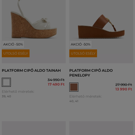
AKCIÓ -50%
AKCIÓ -50%
UTOLSÓ ESÉLY
UTOLSÓ ESÉLY
PLATFORM CIPŐ ALDO TAINAH
PLATFORM CIPŐ ALDO
PENELOPY
34 990 Ft
17 490 Ft
27 990 Ft
13 990 Ft
Elérhető méretek:
Elérhető méretek:
39
,
40
40
,
41