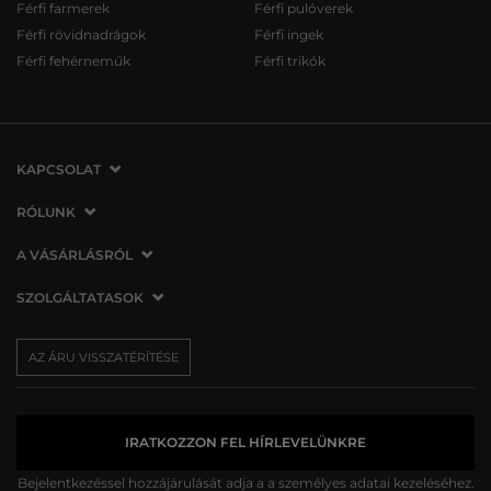
Férfi farmerek
Férfi pulóverek
Férfi rövidnadrágok
Férfi ingek
Férfi fehérneműk
Férfi trikók
KAPCSOLAT
VERMONT Services Slovakia s. r. o.
RÓLUNK
Vlčie hrdlo 53
Cégünkről
A VÁSÁRLÁSRÓL
821 07 Bratislava
Elérhetőség
Szlovákia
A vásárlás menete
SZOLGÁLTATASOK
Üzleteink
tel.:
06 1 901 1901
Általános szerződési feltételek
Affiliate
Szállítás és fizetés
info@vermont.hu
Az áru visszatérítése/visszáru
AZ ÁRU VISSZATÉRÍTÉSE
Sajtó
Ajándékutalványok
Panaszok
VERMONT Club
A sütik (cookies) használata
Személyes adatok kezelése
IRATKOZZON FEL HÍRLEVELÜNKRE
Bejelentkezéssel hozzájárulását adja a
a személyes adatai kezeléséhez.