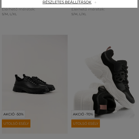
18 190 Ft
18 190 Ft
RÉSZLETES BEÁLLÍTÁSOK
Elérhető méretek:
Elérhető méretek:
S/M
,
L/XL
S/M
,
L/XL
AKCIÓ -50%
AKCIÓ -70%
UTOLSÓ ESÉLY
UTOLSÓ ESÉLY