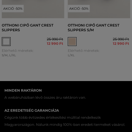
AKCIÓ -50%
AKCIÓ -50%
OTTHONI CIPŐ GANT CREST
OTTHONI CIPŐ GANT CREST
SLIPPERS
SLIPPERS S/M
25 990 Ft
25 990 Ft
12 990 Ft
12 990 Ft
Elérhető méretek:
Elérhető méretek:
S/M
,
L/XL
L/XL
MINDEN RAKTÁRON
A webáruházban lévő összes áru raktáron van.
AZ EREDETISÉG GARANCIÁJA
Cégünk több évtizedes értékesítési múlttal rendelkezik
Magyarországon. Nálunk mindig 100%-ban eredeti terméket vásárol.