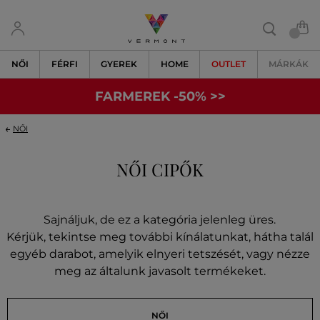
NŐI
FÉRFI
GYEREK
HOME
OUTLET
MÁRKÁK
FARMEREK -50% >>
NŐI
NŐI CIPŐK
Sajnáljuk, de ez a kategória jelenleg üres.
Kérjük, tekintse meg további kínálatunkat, hátha talál
egyéb darabot, amelyik elnyeri tetszését, vagy nézze
meg az általunk javasolt termékeket.
NŐI