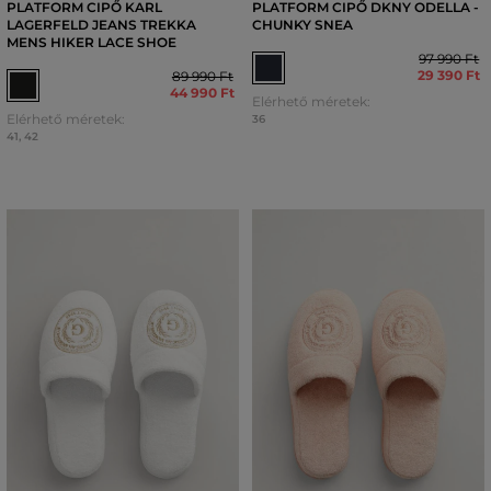
PLATFORM CIPŐ KARL
PLATFORM CIPŐ DKNY ODELLA -
LAGERFELD JEANS TREKKA
CHUNKY SNEA
MENS HIKER LACE SHOE
97 990 Ft
29 390 Ft
89 990 Ft
44 990 Ft
Elérhető méretek:
Elérhető méretek:
36
41
,
42