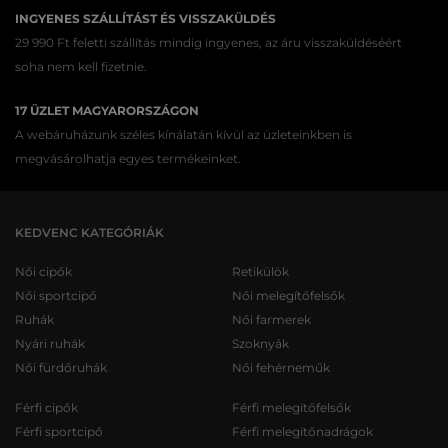
INGYENES SZÁLLÍTÁST ÉS VISSZAKÜLDÉS
29 990 Ft feletti szállítás mindig ingyenes, az áru visszaküldéséért
soha nem kell fizetnie.
17 ÜZLET MAGYARORSZÁGON
A webáruházunk széles kínálatán kívül az üzleteinkben is
megvásárolhatja egyes termékeinket.
KEDVENC KATEGÓRIÁK
Női cipők
Retikülök
Női sportcipő
Női melegítőfelsők
Ruhák
Női farmerek
Nyári ruhák
Szoknyák
Női fürdőruhák
Női fehérneműk
Férfi cipők
Férfi melegítőfelsők
Férfi sportcipő
Férfi melegítőnadrágok