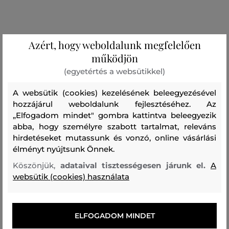
Azért, hogy weboldalunk megfelelően
működjön
(egyetértés a websütikkel)
A websütik (cookies) kezelésének beleegyezésével
hozzájárul weboldalunk fejlesztéséhez. Az
„Elfogadom mindet" gombra kattintva beleegyezik
abba, hogy személyre szabott tartalmat, releváns
hirdetéseket mutassunk és vonzó, online vásárlási
élményt nyújtsunk Önnek.
Köszönjük,
adataival tisztességesen járunk el.
A
AKCIÓ -30%
AKCIÓ -30%
websütik (cookies) használata
OTTHONI CIPŐ GANT
OTTHONI CIPŐ GANT
EMBROIDERY SLIPPERS
EMBROIDERY SLIPPERS
ELFOGADOM MINDET
25 990 Ft
25 990 Ft