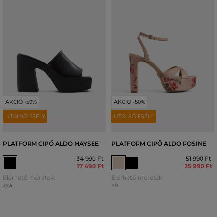
AKCIÓ -50%
AKCIÓ -50%
UTOLSÓ ESÉLY
UTOLSÓ ESÉLY
PLATFORM CIPŐ ALDO MAYSEE
PLATFORM CIPŐ ALDO ROSINE
34 990 Ft
51 990 Ft
17 490 Ft
25 990 Ft
Elérhető méretek:
Elérhető méretek:
37,5
40