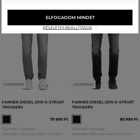
ELFOGADOM MINDET
RÉSZLETES BEÁLLÍTÁSOK
ÚJDONSÁG
ÚJDONSÁG
FARMER DIESEL 2019 D-STRUKT
FARMER DIESEL 2019 D-STRUKT
TROUSERS
TROUSERS
79 990 Ft
85 990 Ft
Elérhető méretek:
Elérhető méretek:
+17 további
+12 további
29/30
,
30/30
,
31/30
,
32/30
,
33/30
29/30
,
30/30
,
31/30
,
32/30
,
33/30