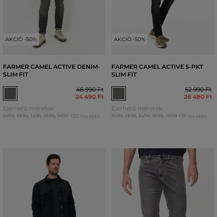
AKCIÓ -50%
AKCIÓ -50%
FARMER CAMEL ACTIVE DENIM-
FARMER CAMEL ACTIVE 5-PKT
SLIM FIT
SLIM FIT
48 990 Ft
52 990 Ft
24 490 Ft
26 490 Ft
Elérhető méretek:
Elérhető méretek:
+20 további
+19 további
32/30
,
33/30
,
34/30
,
35/30
,
36/30
32/30
,
33/30
,
34/30
,
35/30
,
36/30