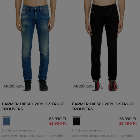
AKCIÓ -50%
AKCIÓ -50%
FARMER DIESEL 2019 D-STRUKT
FARMER DIESEL 2019 D-STRUKT
TROUSERS
TROUSERS
85 990 Ft
66 990 Ft
42 990 Ft
33 490 Ft
Elérhető méretek:
Elérhető méretek:
+14 további
+14 további
28/32
,
29/32
,
30/32
,
31/32
,
32/32
28/30
,
29/30
,
30/30
,
31/30
,
32/30