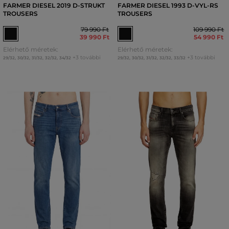
FARMER DIESEL 2019 D-STRUKT
FARMER DIESEL 1993 D-VYL-RS
TROUSERS
TROUSERS
79 990 Ft
109 990 Ft
39 990 Ft
54 990 Ft
Elérhető méretek:
Elérhető méretek:
+3 további
+3 további
29/32
,
30/32
,
31/32
,
32/32
,
34/32
29/32
,
30/32
,
31/32
,
32/32
,
33/32