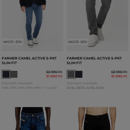
AKCIÓ -50%
AKCIÓ -50%
FARMER CAMEL ACTIVE 5-PKT
FARMER CAMEL ACTIVE 5-PKT
SLIM FIT
SLIM FIT
63 990 Ft
63 990 Ft
31 990 Ft
31 990 Ft
Elérhető méretek:
Elérhető méretek:
+1 további
33/32
,
38/32
,
42/32
,
32/34
32/32
,
33/32
,
34/32
,
36/32
,
38/32