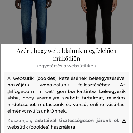
Azért, hogy weboldalunk megfelelően
működjön
ÚJDONSÁG
ÚJDONSÁG
(egyetértés a websütikkel)
A websütik (cookies) kezelésének beleegyezésével
FARMER DIESEL 2019 D-STRUKT
FARMER DIESEL 2019 D-STRUKT
TROUSERS
TROUSERS
hozzájárul weboldalunk fejlesztéséhez. Az
„Elfogadom mindet" gombra kattintva beleegyezik
66 990 Ft
66 990 Ft
abba, hogy személyre szabott tartalmat, releváns
hirdetéseket mutassunk és vonzó, online vásárlási
Elérhető méretek:
Elérhető méretek:
+17 további
+17 további
29/30
,
30/30
,
31/30
,
32/30
,
33/30
29/30
,
30/30
,
31/30
,
32/30
,
33/30
élményt nyújtsunk Önnek.
Köszönjük,
adataival tisztességesen járunk el.
A
websütik (cookies) használata