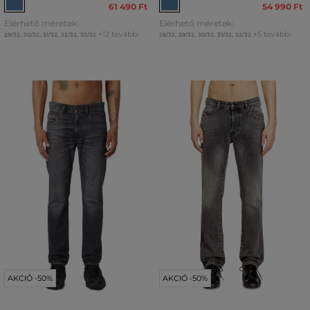
61 490 Ft
54 990 Ft
Elérhető méretek:
Elérhető méretek:
+12 további
+5 további
29/32
,
30/32
,
31/32
,
32/32
,
33/32
28/32
,
29/32
,
30/32
,
31/32
,
32/32
AKCIÓ -50%
AKCIÓ -50%