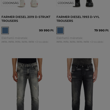
ÚJDONSÁG
ÚJDONSÁG
FARMER DIESEL 2019 D-STRUKT
FARMER DIESEL 1993 D-VYL
TROUSERS
TROUSERS
99 990 Ft
79 990 Ft
Elérhető méretek:
Elérhető méretek:
+3 további
+3 további
29/32
,
30/32
,
31/32
,
32/32
,
33/32
30/32
,
31/32
,
32/32
,
33/32
,
34/32