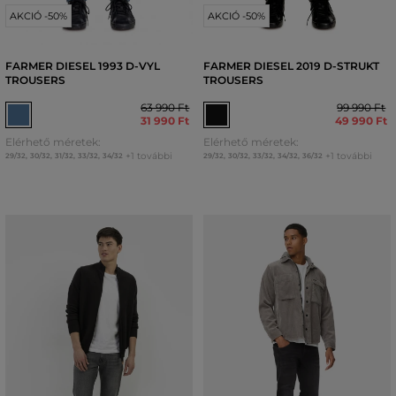
AKCIÓ -50%
AKCIÓ -50%
FARMER DIESEL 1993 D-VYL
FARMER DIESEL 2019 D-STRUKT
TROUSERS
TROUSERS
63 990 Ft
99 990 Ft
31 990 Ft
49 990 Ft
Elérhető méretek:
Elérhető méretek:
+1 további
+1 további
29/32
,
30/32
,
31/32
,
33/32
,
34/32
29/32
,
30/32
,
33/32
,
34/32
,
36/32