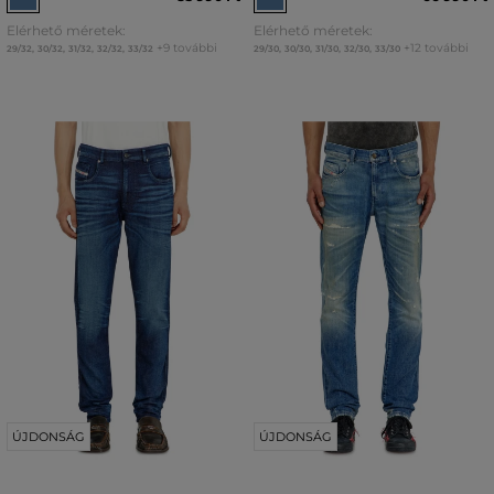
Elérhető méretek:
Elérhető méretek:
+9 további
+12 további
29/32
,
30/32
,
31/32
,
32/32
,
33/32
29/30
,
30/30
,
31/30
,
32/30
,
33/30
ÚJDONSÁG
ÚJDONSÁG