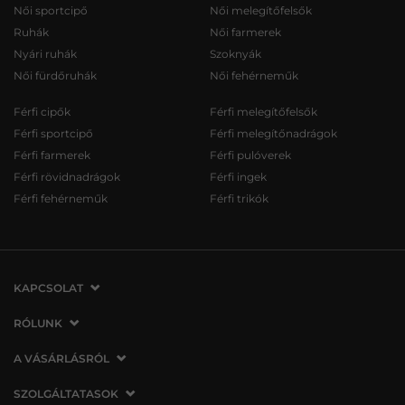
Női sportcipő
Női melegítőfelsők
Ruhák
Női farmerek
Nyári ruhák
Szoknyák
Női fürdőruhák
Női fehérneműk
Férfi cipők
Férfi melegítőfelsők
Férfi sportcipő
Férfi melegítőnadrágok
Férfi farmerek
Férfi pulóverek
Férfi rövidnadrágok
Férfi ingek
Férfi fehérneműk
Férfi trikók
KAPCSOLAT
VERMONT Services Slovakia s. r. o.
RÓLUNK
Vlčie hrdlo 53
Cégünkről
A VÁSÁRLÁSRÓL
821 07 Bratislava
Elérhetőség
Szlovákia
A vásárlás menete
SZOLGÁLTATASOK
Üzleteink