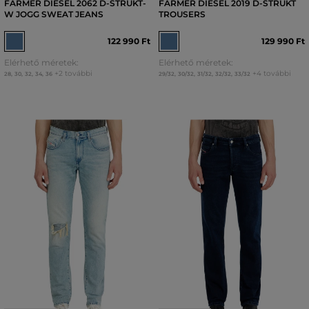
FARMER DIESEL 2062 D-STRUKT-
FARMER DIESEL 2019 D-STRUKT
W JOGG SWEAT JEANS
TROUSERS
122 990 Ft
129 990 Ft
Elérhető méretek:
Elérhető méretek:
+2 további
+4 további
28
,
30
,
32
,
34
,
36
29/32
,
30/32
,
31/32
,
32/32
,
33/32