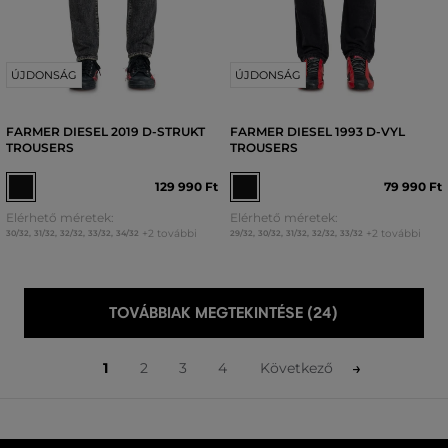
ÚJDONSÁG
ÚJDONSÁG
FARMER DIESEL 2019 D-STRUKT
FARMER DIESEL 1993 D-VYL
TROUSERS
TROUSERS
129 990 Ft
79 990 Ft
Elérhető méretek:
Elérhető méretek:
+2 további
+2 további
30/32
,
31/32
,
32/32
,
33/32
,
34/32
29/32
,
30/32
,
31/32
,
32/32
,
33/32
TOVÁBBIAK MEGTEKINTÉSE (24)
1
2
3
4
Következő