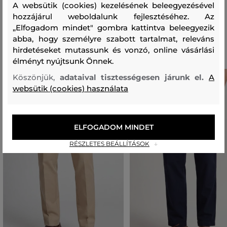
97 %
3 %
A websütik (cookies) kezelésének beleegyezésével
hozzájárul weboldalunk fejlesztéséhez. Az
„Elfogadom mindet" gombra kattintva beleegyezik
Ajánlott termékek
abba, hogy személyre szabott tartalmat, releváns
hirdetéseket mutassunk és vonzó, online vásárlási
élményt nyújtsunk Önnek.
Köszönjük,
adataival tisztességesen járunk el.
A
websütik (cookies) használata
ELFOGADOM MINDET
RÉSZLETES BEÁLLÍTÁSOK