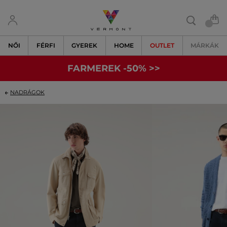
NŐI
FÉRFI
GYEREK
HOME
OUTLET
MÁRKÁK
FARMEREK -50% >>
NADRÁGOK