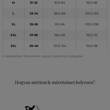
M
31-32
81,5-84
95,5-98
L
33-34
86,5-89
100,5-103
XL
35-36
91,5-94
105,5-108
XXL
37-38
96,5-99
110,5-113
3XL
39-40
101,5-104
115,5-118
A táblázatban feltüntetett adatok tájékoztató jellegűek
Hogyan mérjem le méreteimet helyesen?