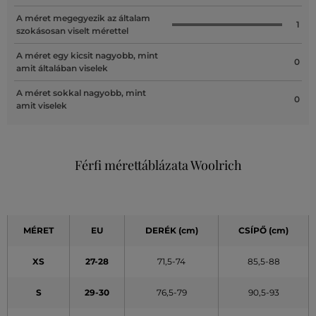
A méret megegyezik az általam
1
szokásosan viselt mérettel
A méret egy kicsit nagyobb, mint
0
amit általában viselek
A méret sokkal nagyobb, mint
0
amit viselek
Férfi mérettáblázata Woolrich
MÉRET
EU
DERÉK (cm)
CSÍPŐ (cm)
XS
27-28
71,5-74
85,5-88
S
29-30
76,5-79
90,5-93