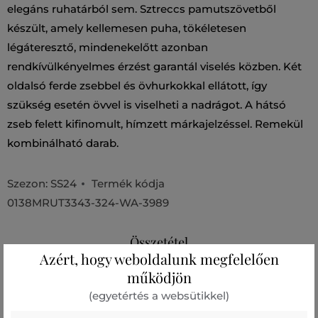
elegáns ruhatárból sem. Sztreccs pamutszövetből
készült, amely kellemesen puha, tökéletesen
légáteresztő, mindenekelőtt azonban
rendkívülkényelmes érzést garantál viselés közben. Két
oldalsó ferde zsebbel és övhurkokkal ellátott, így
szükség esetén övvel is viselheti a nadrágot. A hátsó
zseb felett kifinomult, hímzett márkajelzéssel. Remekül
kombinálható darab.
Szezon: SS24
Termék kódja
0138MRUT3343-324-WA-3989
Összetétel
Azért, hogy weboldalunk megfelelően
működjön
felső anyag
(egyetértés a websütikkel)
PAMUT
ELASZTÁN