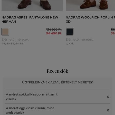
NADRÁG ASPESI PANTALONE NEW
NADRÁG WOOLRICH POPLIN 
HERMAN
GD
134 990 Ft
56
94 490 Ft
39
Elérhető méretek:
Elérhető méretek:
48
,
50
,
52
,
54
,
56
L
,
XXL
Recenziók
ÜGYFELEINKNEK ÁLTAL ÉRTÉKELT MÉRETEK
A méret sokkal kisebb, mint amit
0
viselek
A méret egy kicsit kisebb, mint
0
amit viselek