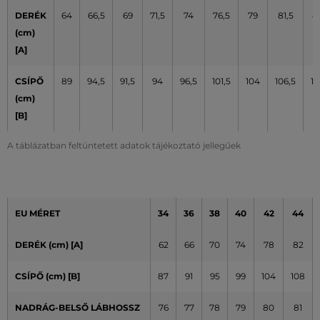
DERÉK
64
66,5
69
71,5
74
76,5
79
81,5
8
(cm)
[A]
CSÍPŐ
89
94,5
91,5
94
96,5
101,5
104
106,5
10
(cm)
[B]
A táblázatban feltüntetett adatok tájékoztató jellegűek
EU MÉRET
34
36
38
40
42
44
DERÉK (cm) [A]
62
66
70
74
78
82
CSÍPŐ (cm) [B]
87
91
95
99
104
108
NADRÁG-BELSŐ LÁBHOSSZ
76
77
78
79
80
81