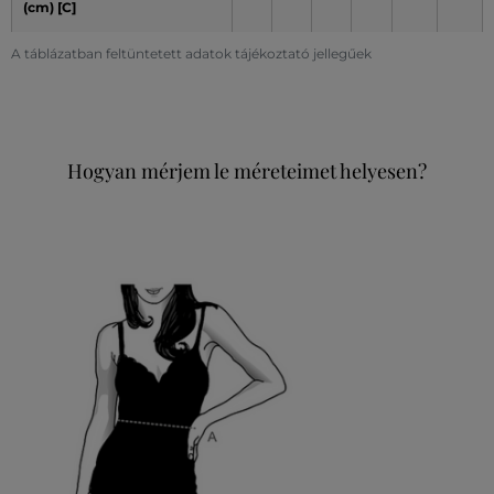
(cm) [C]
A táblázatban feltüntetett adatok tájékoztató jellegűek
Hogyan mérjem le méreteimet helyesen?