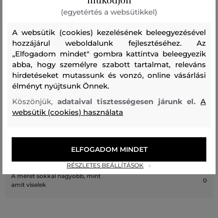
(egyetértés a websütikkel)
Recenziók
A websütik (cookies) kezelésének beleegyezésével
hozzájárul weboldalunk fejlesztéséhez. Az
ÜGYFELEINKNEK ÁLTAL ÉRTÉKELT MÉRETEK
„Elfogadom mindet" gombra kattintva beleegyezik
abba, hogy személyre szabott tartalmat, releváns
A méret sokkal kisebb, mint amit
hirdetéseket mutassunk és vonzó, online vásárlási
0
viselek
élményt nyújtsunk Önnek.
A méret egy kicsit kisebb, mint
Köszönjük,
adataival tisztességesen járunk el.
A
0
amit viselek
websütik (cookies) használata
A méret megegyezik az általam
1
szokásosan viselt mérettel
ELFOGADOM MINDET
A méret egy kicsit nagyobb, mint
0
amit általában viselek
RÉSZLETES BEÁLLÍTÁSOK
A méret sokkal nagyobb, mint
0
amit viselek