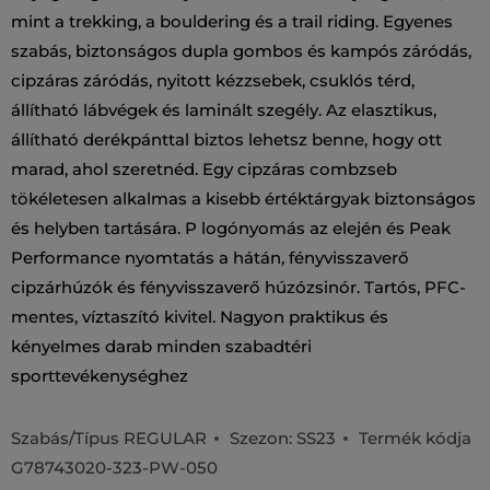
mint a trekking, a bouldering és a trail riding. Egyenes
szabás, biztonságos dupla gombos és kampós záródás,
cipzáras záródás, nyitott kézzsebek, csuklós térd,
állítható lábvégek és laminált szegély. Az elasztikus,
állítható derékpánttal biztos lehetsz benne, hogy ott
marad, ahol szeretnéd. Egy cipzáras combzseb
tökéletesen alkalmas a kisebb értéktárgyak biztonságos
és helyben tartására. P logónyomás az elején és Peak
Performance nyomtatás a hátán, fényvisszaverő
cipzárhúzók és fényvisszaverő húzózsinór. Tartós, PFC-
mentes, víztaszító kivitel. Nagyon praktikus és
kényelmes darab minden szabadtéri
sporttevékenységhez
Szabás/Típus
REGULAR
Szezon: SS23
Termék kódja
G78743020-323-PW-050