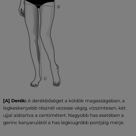
[A] Derék:
A derékbőséget a köldök magasságában, a
legkeskenyebb résznél vezesse végig, vízszintesen, két
ujjal alátartva a centimétert. Nagyobb has esetében a
gerinc kanyarulától a has legkiugróbb pontjáig mérje.