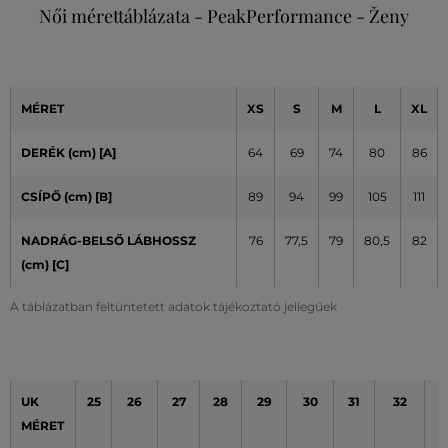
Női mérettáblázata - PeakPerformance - Ženy
MÉRET
XS
S
M
L
XL
DERÉK (cm) [A]
64
69
74
80
86
CSÍPŐ (cm)
[B]
89
94
99
105
111
NADRÁG-BELSŐ LÁBHOSSZ
76
77,5
79
80,5
82
(cm) [C]
A táblázatban feltüntetett adatok tájékoztató jellegűek
UK
25
26
27
28
29
30
31
32
3
MÉRET