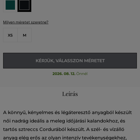
Milyen méretet szeretne?
XS
M
KÉRJÜK, VÁLASSZON MÉRETET
2026. 08. 12.
Önnél
Leírás
A könnyű, kényelmes és légáteresztő anyagból készült
női nadrág ideális a meleg időjárási kalandokhoz, és
tartós sztreccs Cordurából készült. A szél- és vízálló
anyag elég erős az olyan intenzív tevékenységekhez,