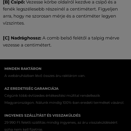
[B] Csípő:
Vezesse körbe oldalról kezdve a csípő és a
fenék legszélesebb részeinél a centimétert. Figyeljen
arra, hogy ne szorosan mérje és a centiméter legyen
vízszintes.
[C] Nadrághossz:
A comb belső felétől a talpig mérve
vezesse a centimétert.
MINDEN RAKTÁRON
A webáruházban lévő összes áru raktáron van.
AZ EREDETISÉG GARANCIÁJA
Cégünk több évtizedes értékesítési múlttal rendelkezik
Magyarországon. Nálunk mindig 100%-ban eredeti terméket vásárol.
INGYENES SZÁLLÍTÁST ÉS VISSZAKÜLDÉS
29 990 Ft feletti szállítás mindig ingyenes, az áru visszaküldéséért
soha nem kell fizetnie.