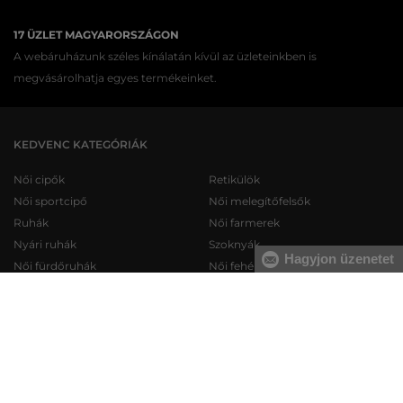
17 ÜZLET MAGYARORSZÁGON
A webáruházunk széles kínálatán kívül az üzleteinkben is
megvásárolhatja egyes termékeinket.
KEDVENC KATEGÓRIÁK
Női cipők
Retikülök
Női sportcipő
Női melegítőfelsők
Ruhák
Női farmerek
Nyári ruhák
Szoknyák
Hagyjon üzenetet
Női fürdőruhák
Női fehérneműk
Férfi cipők
Férfi melegítőfelsők
Férfi sportcipő
Férfi melegítőnadrágok
Férfi farmerek
Férfi pulóverek
Férfi rövidnadrágok
Férfi ingek
Férfi fehérneműk
Férfi trikók