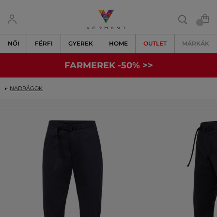
NŐI
FÉRFI
GYEREK
HOME
OUTLET
MÁRKÁK
FARMEREK -50% >>
NADRÁGOK