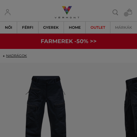
NŐI
FÉRFI
GYEREK
HOME
OUTLET
MÁRKÁK
FARMEREK -50% >>
NADRÁGOK