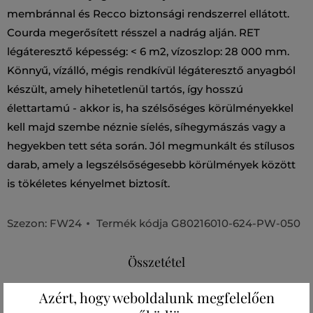
membránnal és Recco biztonsági rendszerrel ellátott.
Courda megerősített résszel a nadrág alján. RET
légáteresztő képesség: < 6 m2, vízoszlop: 28 000 mm.
Könnyű, vízálló, mégis rendkívül légáteresztő anyagból
készült, amely hihetetlenül tartós, így hosszú
élettartamú - akkor is, ha szélsőséges körülményekkel
kell majd szembe néznie síelés, síhegymászás vagy a
hegyekben tett séta során. Jól megmunkált és stílusos
darab, amely a legszélsőségesebb körülmények között
is tökéletes kényelmet biztosít.
Szezon: FW24
Termék kódja
G80216010-624-PW-050
Összetétel
Azért, hogy weboldalunk megfelelően
hátoldal