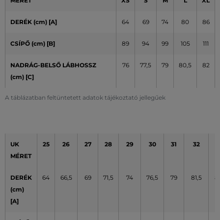
MÉRET
XS
S
M
L
XL
DERÉK (cm) [A]
64
69
74
80
86
CSÍPŐ (cm)
[B]
89
94
99
105
111
NADRÁG-BELSŐ LÁBHOSSZ
76
77,5
79
80,5
82
(cm) [C]
A táblázatban feltüntetett adatok tájékoztató jellegűek
UK
25
26
27
28
29
30
31
32
3
MÉRET
DERÉK
64
66,5
69
71,5
74
76,5
79
81,5
8
(cm)
[A]