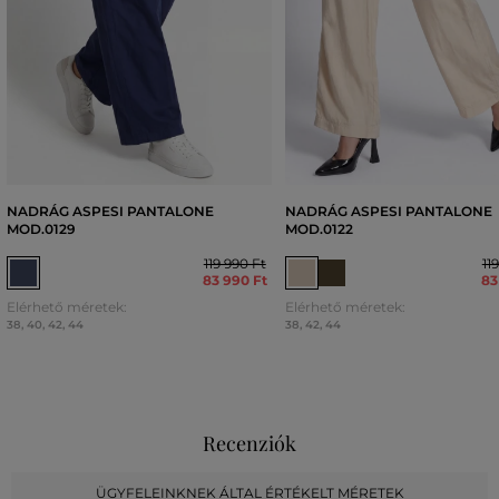
NADRÁG ASPESI PANTALONE
NADRÁG ASPESI PANTALONE
MOD.0129
MOD.0122
119 990 Ft
11
83 990 Ft
83
Elérhető méretek:
Elérhető méretek:
38
,
40
,
42
,
44
38
,
42
,
44
Recenziók
ÜGYFELEINKNEK ÁLTAL ÉRTÉKELT MÉRETEK