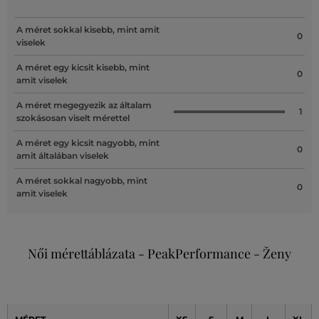
A méret sokkal kisebb, mint amit
0
viselek
A méret egy kicsit kisebb, mint
0
amit viselek
A méret megegyezik az általam
1
szokásosan viselt mérettel
A méret egy kicsit nagyobb, mint
0
amit általában viselek
A méret sokkal nagyobb, mint
0
amit viselek
Női mérettáblázata - PeakPerformance - Ženy