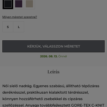
Milyen méretet szeretne?
S
L
KÉRJÜK, VÁLASSZON MÉRETET
2026. 08. 13.
Önnél
Leírás
Női síelő nadrág. Egyenes szabású, állítható tépőzáras
derékrésszel, praktikusan kialakított térdrésszel,
könnyen hozzáférhető zsebekkel és cipzáras
szellőzéssel. Anyaga továbbfejlesztett GORE-TEX C-KNIT