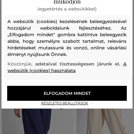
működjön
POLIAMID
(egyetértés a websütikkel)
100 %
A websütik (cookies) kezelésének beleegyezésével
elülső rész
hozzájárul weboldalunk fejlesztéséhez. Az
POLIAMID
„Elfogadom mindet" gombra kattintva beleegyezik
100 %
abba, hogy személyre szabott tartalmat, releváns
hirdetéseket mutassunk és vonzó, online vásárlási
élményt nyújtsunk Önnek.
Ajánlott termékek
Köszönjük,
adataival tisztességesen járunk el.
A
websütik (cookies) használata
ELFOGADOM MINDET
RÉSZLETES BEÁLLÍTÁSOK