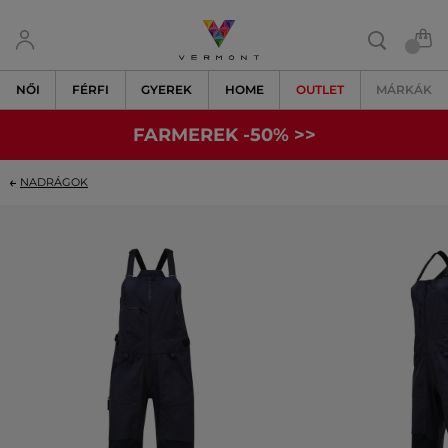
NŐI
FÉRFI
GYEREK
HOME
OUTLET
MÁRKÁK
FARMEREK -50% >>
NADRÁGOK