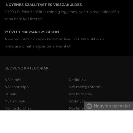
INGYENES SZÁLLÍTÁST ÉS VISSZAKÜLDÉS
29 990 Ft feletti szállítás mindig ingyenes, az áru visszaküldéséért
soha nem kell fizetnie.
17 ÜZLET MAGYARORSZÁGON
A webáruházunk széles kínálatán kívül az üzleteinkben is
megvásárolhatja egyes termékeinket.
KEDVENC KATEGÓRIÁK
Női cipők
Retikülök
Női sportcipő
Női melegítőfelsők
Ruhák
Női farmerek
Nyári ruhák
Szoknyák
Hagyjon üzenetet
Női fürdőruhák
Női fehérneműk
Férfi cipők
Férfi melegítőfelsők
Férfi sportcipő
Férfi melegítőnadrágok