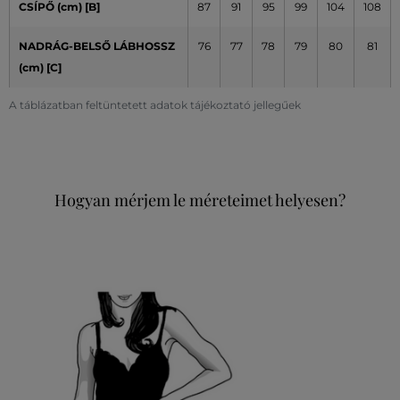
CSÍPŐ (cm) [B]
87
91
95
99
104
108
NADRÁG-BELSŐ LÁBHOSSZ
76
77
78
79
80
81
(cm) [C]
A táblázatban feltüntetett adatok tájékoztató jellegűek
Hogyan mérjem le méreteimet helyesen?