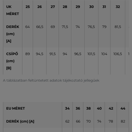
UK
25
26
27
28
29
30
31
32
3
MÉRET
DERÉK
64
66,5
69
71,5
74
76,5
79
81,5
8
(cm)
[A]
CSÍPŐ
89
94,5
91,5
94
96,5
101,5
104
106,5
10
(cm)
[B]
A táblázatban feltüntetett adatok tájékoztató jellegűek
EU MÉRET
34
36
38
40
42
44
DERÉK (cm) [A]
62
66
70
74
78
82