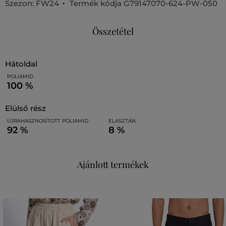
Szezon: FW24
Termék kódja
G79147070-624-PW-050
Összetétel
hátoldal
POLIAMID
100 %
elülső rész
ÚJRAHASZNOSÍTOTT POLIAMID
ELASZTÁN
92 %
8 %
Ajánlott termékek