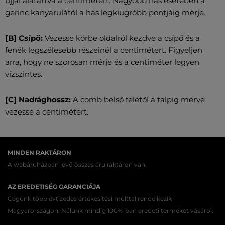
ujjal alátartva a centimétert. Nagyobb has esetében a
gerinc kanyarulától a has legkiugróbb pontjáig mérje.
[B] Csípő:
Vezesse körbe oldalról kezdve a csípő és a
fenék legszélesebb részeinél a centimétert. Figyeljen
arra, hogy ne szorosan mérje és a centiméter legyen
vízszintes.
[C] Nadrághossz:
A comb belső felétől a talpig mérve
vezesse a centimétert.
MINDEN RAKTÁRON
A webáruházban lévő összes áru raktáron van.
AZ EREDETISÉG GARANCIÁJA
Cégünk több évtizedes értékesítési múlttal rendelkezik
Magyarországon. Nálunk mindig 100%-ban eredeti terméket vásárol.