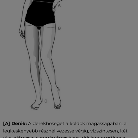
[A] Derék:
A derékbőséget a köldök magasságában, a
legkeskenyebb résznél vezesse végig, vízszintesen, két