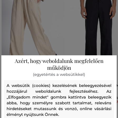
Azért, hogy weboldalunk megfelelően
működjön
(egyetértés a websütikkel)
A websütik (cookies) kezelésének beleegyezésével
NADRÁG ASPESI PANTALONE
NADRÁG DIESEL P-HANT-CHI
MOD.0122
PGBS TROUSERS
hozzájárul weboldalunk fejlesztéséhez. Az
„Elfogadom mindet" gombra kattintva beleegyezik
119 990 Ft
81
83 990 Ft
57
abba, hogy személyre szabott tartalmat, releváns
hirdetéseket mutassunk és vonzó, online vásárlási
Elérhető méretek:
Elérhető méretek:
38
,
42
,
44
50
,
52
élményt nyújtsunk Önnek.