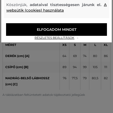
Köszönjük,
adataival tisztességesen járunk el.
A
websütik (cookies) használata
Női mérettáblázata - PeakPerformance - Ženy
ELFOGADOM MINDET
RÉSZLETES BEÁLLÍTÁSOK
MÉRET
XS
S
M
L
XL
DERÉK (cm) [A]
64
69
74
80
86
CSÍPŐ (cm)
[B]
89
94
99
105
111
NADRÁG-BELSŐ LÁBHOSSZ
76
77,5
79
80,5
82
(cm) [C]
A táblázatban feltüntetett adatok tájékoztató jellegűek