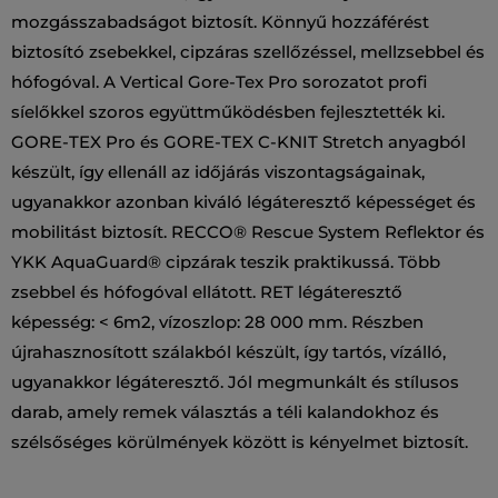
mozgásszabadságot biztosít. Könnyű hozzáférést
biztosító zsebekkel, cipzáras szellőzéssel, mellzsebbel és
hófogóval. A Vertical Gore-Tex Pro sorozatot profi
síelőkkel szoros együttműködésben fejlesztették ki.
GORE-TEX Pro és GORE-TEX C-KNIT Stretch anyagból
készült, így ellenáll az időjárás viszontagságainak,
ugyanakkor azonban kiváló légáteresztő képességet és
mobilitást biztosít. RECCO® Rescue System Reflektor és
YKK AquaGuard® cipzárak teszik praktikussá. Több
zsebbel és hófogóval ellátott. RET légáteresztő
képesség: < 6m2, vízoszlop: 28 000 mm. Részben
újrahasznosított szálakból készült, így tartós, vízálló,
ugyanakkor légáteresztő. Jól megmunkált és stílusos
darab, amely remek választás a téli kalandokhoz és
szélsőséges körülmények között is kényelmet biztosít.