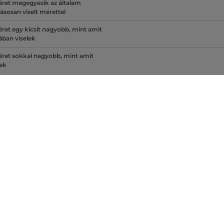
ret megegyezik az általam
ásosan viselt mérettel
ret egy kicsit nagyobb, mint amit
lában viselek
ret sokkal nagyobb, mint amit
lek
rettáblázata - PeakPerformance
XS
S
64
69
89
94