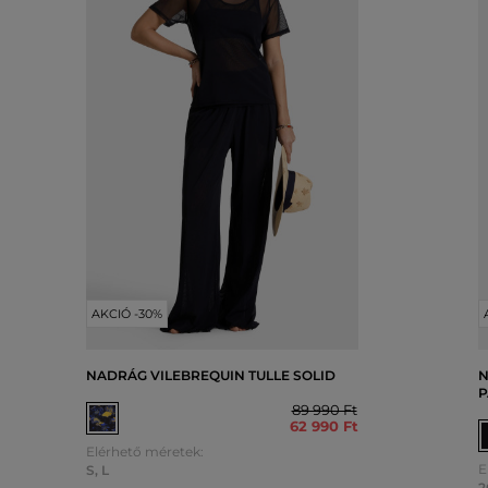
AKCIÓ -30%
NADRÁG VILEBREQUIN TULLE SOLID
N
P
89 990 Ft
62 990 Ft
Elérhető méretek:
E
S
,
L
2