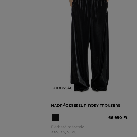
ÚJDONSÁG
NADRÁG DIESEL P-ROSY TROUSERS
66 990 Ft
Elérhető méretek:
XXS
,
XS
,
S
,
M
,
L