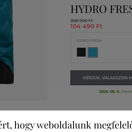
HYDRO FRE
208 990 Ft
104 490 Ft
HYDRO FRESH
KÉRJÜK, VÁLASSZON 
2026. 08. 11.
Önnél
ért, hogy weboldalunk megfelel