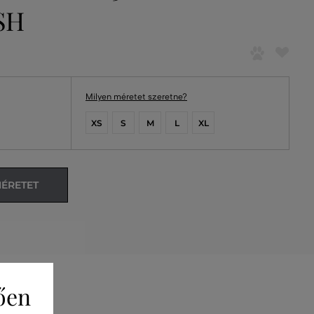
SH
Milyen méretet szeretne?
XS
S
M
L
XL
MÉRETET
ően