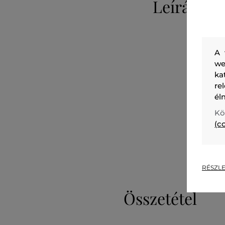
Leírás
A 
we
ka
re
él
Kö
(c
RÉSZLE
Összetétel