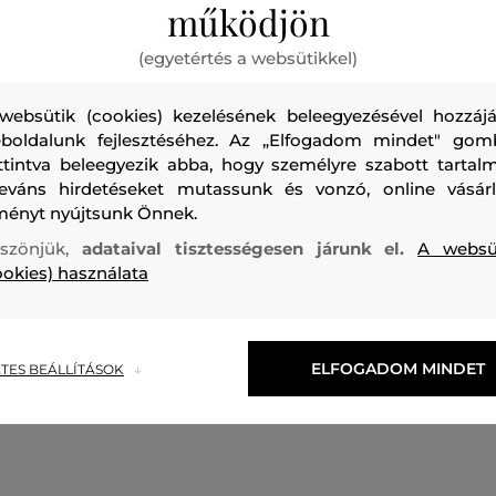
működjön
(egyetértés a websütikkel)
Női síelőnadrág. Laza szabású, állítható tépőzáras és paten
websütik (cookies) kezelésének beleegyezésével hozzájá
derékrészen. Praktikusan kialakított térdrésszel, zsebekkel,
boldalunk fejlesztéséhez. Az „Elfogadom mindet" gom
vízlepergető cipzárakkal ellátott. Anyaga Gore-Tex membrá
ttintva beleegyezik abba, hogy személyre szabott tartalm
új anyaggal gazdagult, GORE-TEX ePE formájában. Recco 
leváns hirdetéseket mutassunk és vonzó, online vásárl
rendszerrel és a nadrág alján megerősített résszel. RET lé
ményt nyújtsunk Önnek.
< 9 m2, vízoszlop: 28 000 mm. Tartós, vízálló és légáteresz
szönjük,
adataival tisztességesen járunk el.
A websü
100%-ban újrahasznosított szálakból és PFC hozzáadása né
ookies) használata
megmunkált darab, amely minden téli, sportos kalandhoz 
Szezon: FW24
Termék kódja
G80363080-624-PW-G46
ELFOGADOM MINDET
TES BEÁLLÍTÁSOK