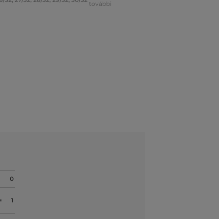
további
0
1