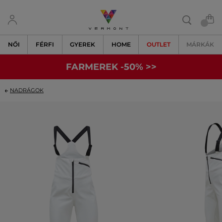
NŐI
FÉRFI
GYEREK
HOME
OUTLET
MÁRKÁK
FARMEREK -50% >>
NADRÁGOK