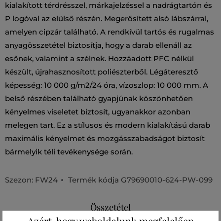
kialakított térdrésszel, márkajelzéssel a nadrágtartón és
P logóval az elülső részén. Megerősített alsó lábszárral,
amelyen cipzár található. A rendkívül tartós és rugalmas
anyagösszetétel biztosítja, hogy a darab ellenáll az
esőnek, valamint a szélnek. Hozzáadott PFC nélkül
készült, újrahasznosított poliészterből. Légáteresztő
képesség: 10 000 g/m2/24 óra, vízoszlop: 10 000 mm. A
belső részében található gyapjúnak köszönhetően
kényelmes viseletet biztosít, ugyanakkor azonban
melegen tart. Ez a stílusos és modern kialakítású darab
maximális kényelmet és mozgásszabadságot biztosít
bármelyik téli tevékenysége során.
Szezon: FW24
Termék kódja
G79690010-624-PW-099
Összetétel
Azért, hogy weboldalunk megfelelően