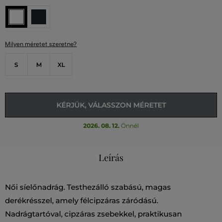
Milyen méretet szeretne?
S
M
XL
KÉRJÜK, VÁLASSZON MÉRETET
2026. 08. 12.
Önnél
Leírás
Női síelőnadrág. Testhezálló szabású, magas
derékrésszel, amely félcipzáras záródású.
Nadrágtartóval, cipzáras zsebekkel, praktikusan