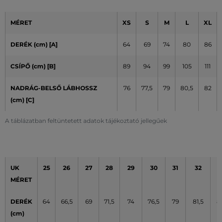
MÉRET
XS
S
M
L
XL
DERÉK (cm) [A]
64
69
74
80
86
CSÍPŐ (cm)
[B]
89
94
99
105
111
NADRÁG-BELSŐ LÁBHOSSZ
76
77,5
79
80,5
82
(cm) [C]
A táblázatban feltüntetett adatok tájékoztató jellegűek
UK
25
26
27
28
29
30
31
32
3
MÉRET
DERÉK
64
66,5
69
71,5
74
76,5
79
81,5
8
(cm)