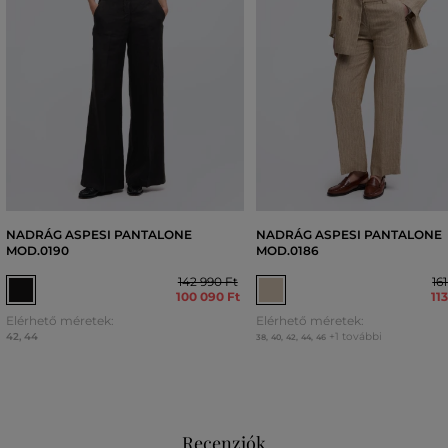
NADRÁG ASPESI PANTALONE
NADRÁG ASPESI PANTALONE
MOD.0190
MOD.0186
142 990 Ft
16
100 090 Ft
11
Elérhető méretek:
Elérhető méretek:
42
,
44
+1 további
38
,
40
,
42
,
44
,
46
Recenziók