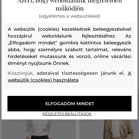
működjön
hátoldal
(egyetértés a websütikkel)
POLIÉSZTER
100 %
A websütik (cookies) kezelésének beleegyezésével
hozzájárul weboldalunk fejlesztéséhez. Az
elülső rész
„Elfogadom mindet" gombra kattintva beleegyezik
POLIAMID
ELASZTÁN
abba, hogy személyre szabott tartalmat, releváns
90 %
10 %
hirdetéseket mutassunk és vonzó, online vásárlási
élményt nyújtsunk Önnek.
Ajánlott termékek
Köszönjük,
adataival tisztességesen járunk el.
A
websütik (cookies) használata
ELFOGADOM MINDET
RÉSZLETES BEÁLLÍTÁSOK