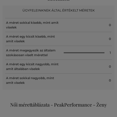
ÜGYFELEINKNEK ÁLTAL ÉRTÉKELT MÉRETEK
A méret sokkal kisebb, mint amit
0
viselek
A méret egy kicsit kisebb, mint
0
amit viselek
A méret megegyezik az általam
1
szokásosan viselt mérettel
A méret egy kicsit nagyobb, mint
0
amit általában viselek
A méret sokkal nagyobb, mint
0
amit viselek
Női mérettáblázata - PeakPerformance - Ženy