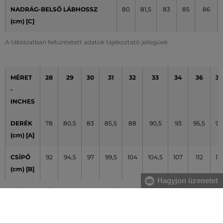
NADRÁG-BELSŐ LÁBHOSSZ
80
81,5
83
85
86
(cm) [C]
A táblázatban feltüntetett adatok tájékoztató jellegűek
MÉRET
28
29
30
31
32
33
34
36
38
-
INCHES
DERÉK
78
80,5
83
85,5
88
90,5
93
95,5
98
(cm) [A]
CSÍPŐ
92
94,5
97
99,5
104
104,5
107
112
117
(cm) [B]
Hagyjon üzenetet
A táblázatban feltüntetett adatok tájékoztató jellegűek