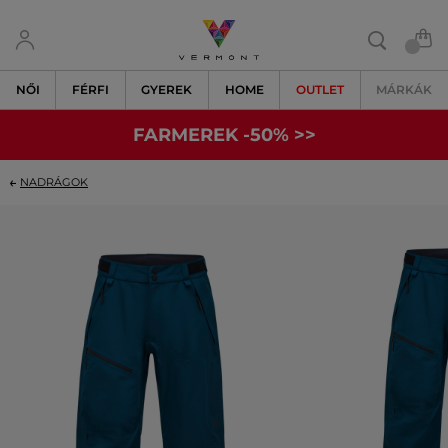
NŐI
FÉRFI
GYEREK
HOME
OUTLET
MÁRKÁK
FARMEREK -50% >>
NADRÁGOK