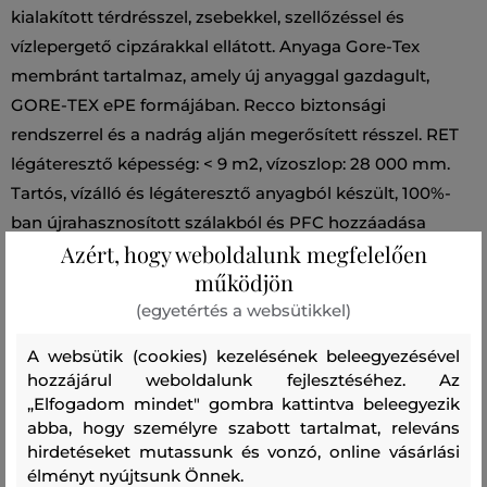
kialakított térdrésszel, zsebekkel, szellőzéssel és
vízlepergető cipzárakkal ellátott. Anyaga Gore-Tex
membránt tartalmaz, amely új anyaggal gazdagult,
GORE-TEX ePE formájában. Recco biztonsági
rendszerrel és a nadrág alján megerősített résszel. RET
légáteresztő képesség: < 9 m2, vízoszlop: 28 000 mm.
Tartós, vízálló és légáteresztő anyagból készült, 100%-
ban újrahasznosított szálakból és PFC hozzáadása
Azért, hogy weboldalunk megfelelően
nélkül. Kiválóan megmunkált darab, amely minden téli,
működjön
sportos kalandhoz remek választás.
(egyetértés a websütikkel)
Szezon: FW24
Termék kódja
A websütik (cookies) kezelésének beleegyezésével
G80358070-624-PA-B42-XXL
hozzájárul weboldalunk fejlesztéséhez. Az
„Elfogadom mindet" gombra kattintva beleegyezik
abba, hogy személyre szabott tartalmat, releváns
Összetétel
hirdetéseket mutassunk és vonzó, online vásárlási
élményt nyújtsunk Önnek.