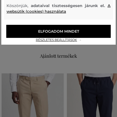
hátoldal
Köszönjük,
adataival tisztességesen járunk el.
A
POLIAMID
websütik (cookies) használata
100 %
elülső rész
ELFOGADOM MINDET
ÚJRAHASZNOSÍTOTT POLIÉSZTER
100 %
RÉSZLETES BEÁLLÍTÁSOK
Ajánlott termékek