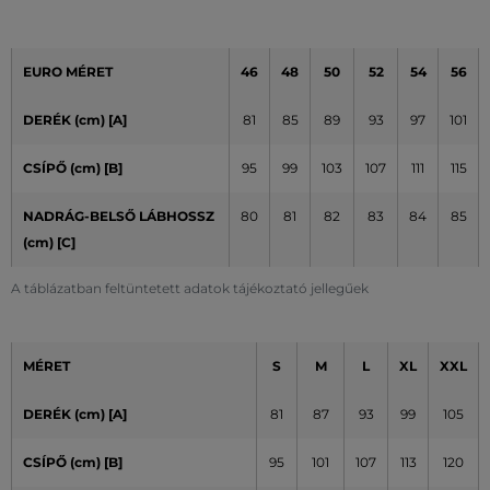
EURO MÉRET
46
48
50
52
54
56
DERÉK (cm) [A]
81
85
89
93
97
101
CSÍPŐ (cm)
[B]
95
99
103
107
111
115
NADRÁG-BELSŐ LÁBHOSSZ
80
81
82
83
84
85
(cm)
[C]
A táblázatban feltüntetett adatok tájékoztató jellegűek
MÉRET
S
M
L
XL
XXL
DERÉK (cm) [A]
81
87
93
99
105
CSÍPŐ (cm) [B]
95
101
107
113
120