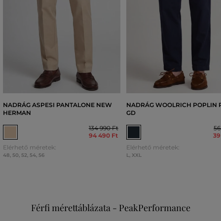
NADRÁG ASPESI PANTALONE NEW
NADRÁG WOOLRICH POPLIN 
HERMAN
GD
134 990 Ft
56
94 490 Ft
39
Elérhető méretek:
Elérhető méretek:
48
,
50
,
52
,
54
,
56
L
,
XXL
Férfi mérettáblázata - PeakPerformance