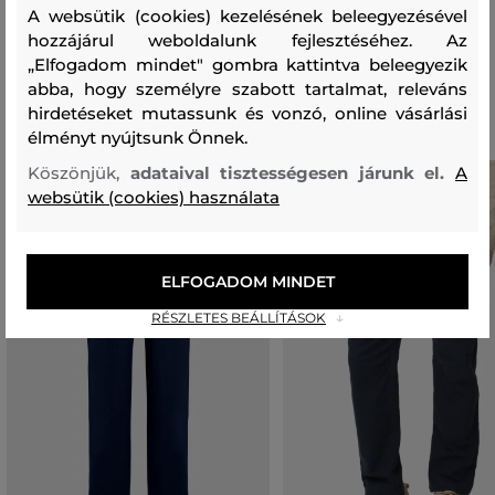
100 %
A websütik (cookies) kezelésének beleegyezésével
hozzájárul weboldalunk fejlesztéséhez. Az
„Elfogadom mindet" gombra kattintva beleegyezik
Ajánlott termékek
abba, hogy személyre szabott tartalmat, releváns
hirdetéseket mutassunk és vonzó, online vásárlási
élményt nyújtsunk Önnek.
Köszönjük,
adataival tisztességesen járunk el.
A
websütik (cookies) használata
ELFOGADOM MINDET
RÉSZLETES BEÁLLÍTÁSOK