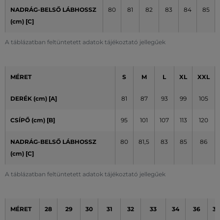
NADRÁG-BELSŐ LÁBHOSSZ
80
81
82
83
84
85
(cm)
[C]
A táblázatban feltüntetett adatok tájékoztató jellegűek
MÉRET
S
M
L
XL
XXL
DERÉK (cm) [A]
81
87
93
99
105
CSÍPŐ (cm) [B]
95
101
107
113
120
NADRÁG-BELSŐ LÁBHOSSZ
80
81,5
83
85
86
(cm) [C]
A táblázatban feltüntetett adatok tájékoztató jellegűek
MÉRET
28
29
30
31
32
33
34
36
38