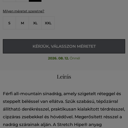
Milyen méretet szeretne?
S
M
XL
XXL
KÉRJÜK, VÁLASSZON MÉRETET
2026. 08. 12.
Önnél
Leírás
Férfi all-mountain sínadrág, amely szigetelt réteggel és
steppelt béléssel van ellátva. Szűk szabású, tépőzárral
állítható derékrésszel, praktikusan kialakított térdrésszel,
cipzáras zsebekkel és hóvédővel. Megerősített résszel a
nadrág szárainak alján. A Stretch Hipe® anyag