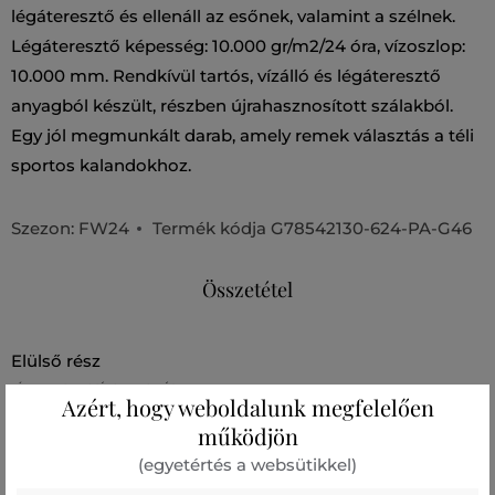
légáteresztő és ellenáll az esőnek, valamint a szélnek.
Légáteresztő képesség: 10.000 gr/m2/24 óra, vízoszlop:
10.000 mm. Rendkívül tartós, vízálló és légáteresztő
anyagból készült, részben újrahasznosított szálakból.
Egy jól megmunkált darab, amely remek választás a téli
sportos kalandokhoz.
Szezon: FW24
Termék kódja
G78542130-624-PA-G46
Összetétel
elülső rész
ÚJRAHASZNOSÍTOTT POLIÉSZTER
Azért, hogy weboldalunk megfelelően
100 %
működjön
bélésanyag
(egyetértés a websütikkel)
POLIÉSZTER