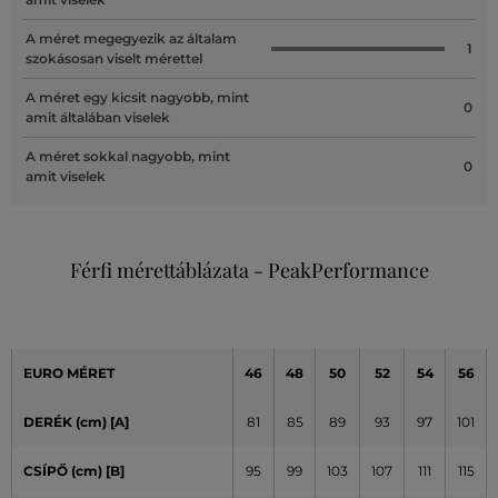
A méret megegyezik az általam
1
szokásosan viselt mérettel
A méret egy kicsit nagyobb, mint
0
amit általában viselek
A méret sokkal nagyobb, mint
0
amit viselek
Férfi mérettáblázata - PeakPerformance
EURO MÉRET
46
48
50
52
54
56
DERÉK (cm) [A]
81
85
89
93
97
101
CSÍPŐ (cm)
[B]
95
99
103
107
111
115