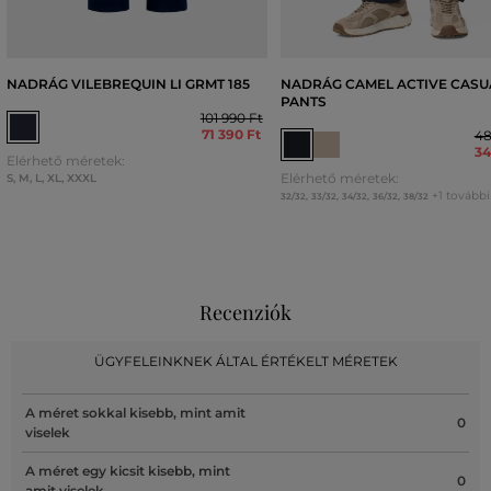
NADRÁG VILEBREQUIN LI GRMT 185
NADRÁG CAMEL ACTIVE CASU
PANTS
101 990 Ft
71 390 Ft
48
34
Elérhető méretek:
Elérhető méretek:
S
,
M
,
L
,
XL
,
XXXL
+1 további
32/32
,
33/32
,
34/32
,
36/32
,
38/32
Recenziók
ÜGYFELEINKNEK ÁLTAL ÉRTÉKELT MÉRETEK
A méret sokkal kisebb, mint amit
0
viselek
A méret egy kicsit kisebb, mint
0
amit viselek