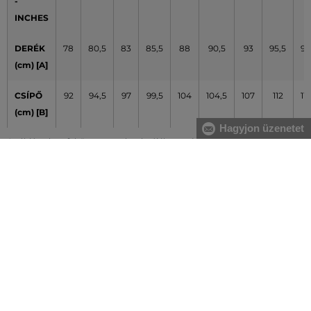
-
INCHES
DERÉK
78
80,5
83
85,5
88
90,5
93
95,5
98
(cm) [A]
CSÍPŐ
92
94,5
97
99,5
104
104,5
107
112
117
(cm) [B]
Hagyjon üzenetet
A táblázatban feltüntetett adatok tájékoztató jellegűek
Hogyan mérjem le méreteimet helyesen?