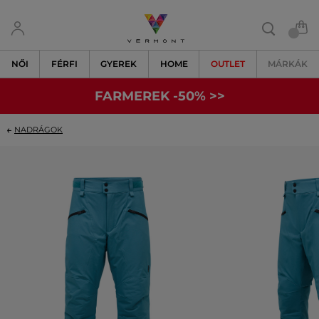
NŐI
FÉRFI
GYEREK
HOME
OUTLET
MÁRKÁK
FARMEREK -50% >>
NADRÁGOK