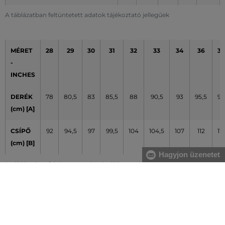
A táblázatban feltüntetett adatok tájékoztató jellegűek
MÉRET
28
29
30
31
32
33
34
36
38
-
INCHES
DERÉK
78
80,5
83
85,5
88
90,5
93
95,5
98
(cm) [A]
CSÍPŐ
92
94,5
97
99,5
104
104,5
107
112
117
(cm) [B]
Hagyjon üzenetet
A táblázatban feltüntetett adatok tájékoztató jellegűek
Hogyan mérjem le méreteimet helyesen?