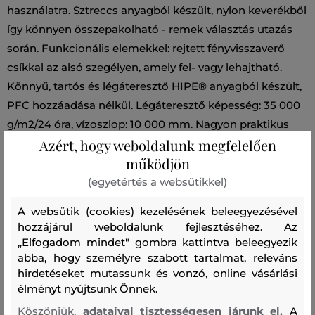
használatra. Sztreccs anyagból készült, nylon keverékből
így könnyen összepakolható - remek választás utazás
során. Funkcionális elemekkel: rejtett fényvisszaverő
csíkkal az alsó szegélyen, amely fel- vagy lehajtható.
Könnyű, tartós és légáteresztő HIPE® anyagból készült,
PFC hozzáadása nélkül. Légáteresztő képesség: 35 000
g/m2/24 óra, vízoszlop: 10 000 mm. Nagyon praktikus
Azért, hogy weboldalunk megfelelően
darab, amelyet az egész év során kihasznál majd - nem
működjön
csak kerékpározás közben.
(egyetértés a websütikkel)
Szezon: FW24
Termék kódja
G79859010-624-PA-050
A websütik (cookies) kezelésének beleegyezésével
hozzájárul weboldalunk fejlesztéséhez. Az
Összetétel
„Elfogadom mindet" gombra kattintva beleegyezik
abba, hogy személyre szabott tartalmat, releváns
hirdetéseket mutassunk és vonzó, online vásárlási
hátoldal
élményt nyújtsunk Önnek.
ÚJRAHASZNOSÍTOTT POLIÉSZTER
Köszönjük,
adataival tisztességesen járunk el.
A