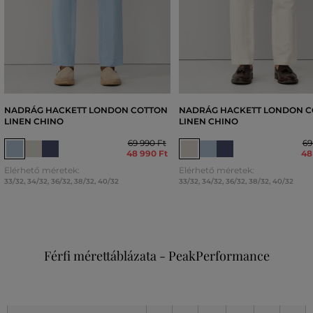
NADRÁG HACKETT LONDON COTTON
NADRÁG HACKETT LONDON 
LINEN CHINO
LINEN CHINO
69 990 Ft
69
48 990 Ft
48
Elérhető méretek:
Elérhető méretek:
33/32
,
34/32
,
36/32
,
38/32
,
40/32
33/32
,
34/32
,
36/32
,
38/32
,
40/32
Férfi mérettáblázata - PeakPerformance