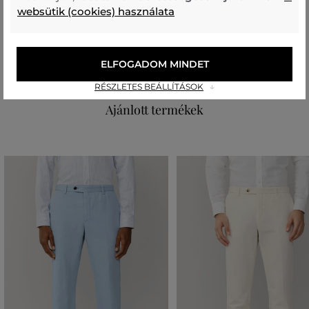
100 %
websütik (cookies) használata
elülső rész
ÚJRAHASZNOSÍTOTT POLIÉSZTER
ELASZTÁN
83 %
17 %
ELFOGADOM MINDET
RÉSZLETES BEÁLLÍTÁSOK
Ajánlott termékek