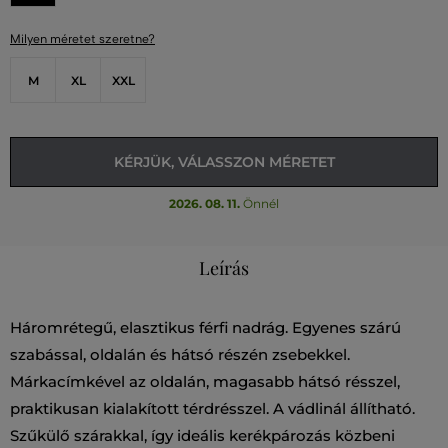
Milyen méretet szeretne?
M
XL
XXL
KÉRJÜK, VÁLASSZON MÉRETET
2026. 08. 11.
Önnél
Leírás
Háromrétegű, elasztikus férfi nadrág. Egyenes szárú
szabással, oldalán és hátsó részén zsebekkel.
Márkacímkével az oldalán, magasabb hátsó résszel,
praktikusan kialakított térdrésszel. A vádlinál állítható.
Szűkülő szárakkal, így ideális kerékpározás közbeni