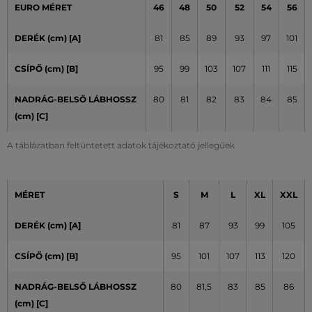
EURO MÉRET
46
48
50
52
54
56
DERÉK (cm) [A]
81
85
89
93
97
101
CSÍPŐ (cm)
[B]
95
99
103
107
111
115
NADRÁG-BELSŐ LÁBHOSSZ
80
81
82
83
84
85
(cm)
[C]
A táblázatban feltüntetett adatok tájékoztató jellegűek
MÉRET
S
M
L
XL
XXL
DERÉK (cm) [A]
81
87
93
99
105
CSÍPŐ (cm) [B]
95
101
107
113
120
NADRÁG-BELSŐ LÁBHOSSZ
80
81,5
83
85
86
(cm) [C]