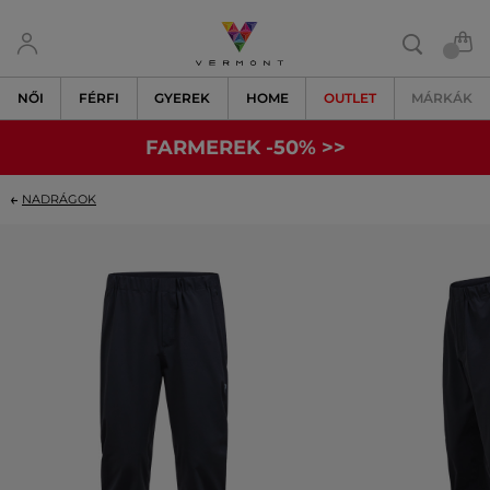
NŐI
FÉRFI
GYEREK
HOME
OUTLET
MÁRKÁK
FARMEREK -50% >>
NADRÁGOK