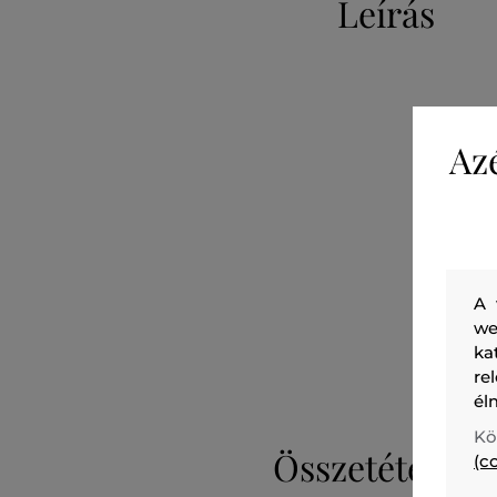
Leírás
Az
A 
we
ka
re
él
Kö
Összetétel
(c