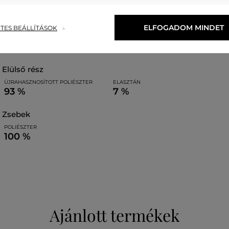
hátoldal
ELFOGADOM MINDET
TES BEÁLLÍTÁSOK
ÚJRAHASZNOSÍTOTT POLIÉSZTER
100 %
elülső rész
ÚJRAHASZNOSÍTOTT POLIÉSZTER
ELASZTÁN
93 %
7 %
zsebek
POLIÉSZTER
100 %
Ajánlott termékek