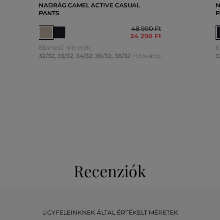
NADRÁG CAMEL ACTIVE CASUAL
N
PANTS
P
48 990 Ft
34 290 Ft
Elérhető méretek:
E
32/32
,
33/32
,
34/32
,
36/32
,
38/32
+1 további
3
Recenziók
ÜGYFELEINKNEK ÁLTAL ÉRTÉKELT MÉRETEK