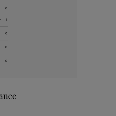
0
1
0
0
0
mance