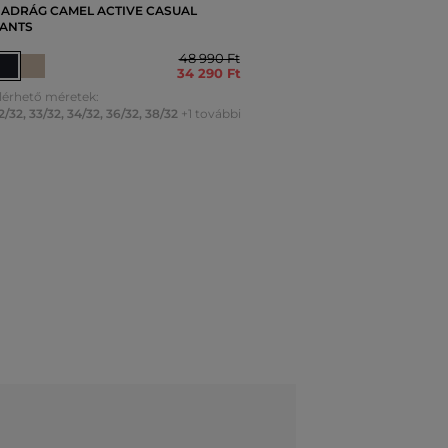
ADRÁG CAMEL ACTIVE CASUAL
ANTS
48 990 Ft
34 290 Ft
lérhető méretek:
2/32
,
33/32
,
34/32
,
36/32
,
38/32
+1 további