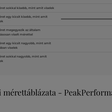
ret sokkal kisebb, mint amit viselek
ret egy kicsit kisebb, mint amit
lek
ret megegyezik az általam
ásosan viselt mérettel
ret egy kicsit nagyobb, mint amit
lában viselek
ret sokkal nagyobb, mint amit
lek
i mérettáblázata - PeakPerfor