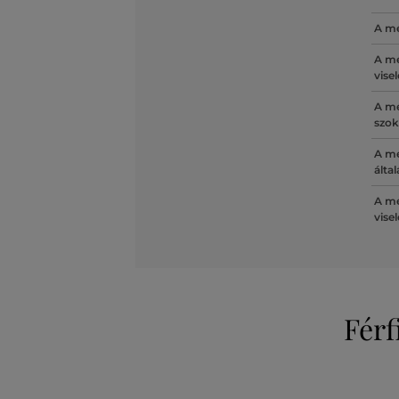
A mé
A mé
vise
A mé
szok
A mé
álta
A mé
vise
Férf