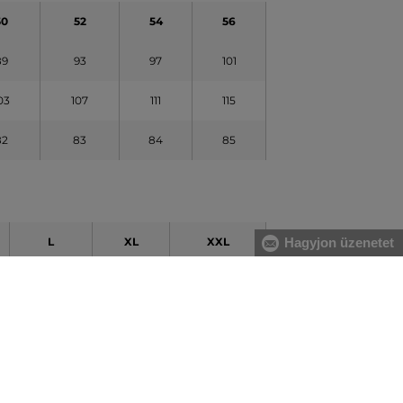
50
52
54
56
89
93
97
101
03
107
111
115
82
83
84
85
L
XL
XXL
Hagyjon üzenetet
93
99
105
107
113
120
83
85
86