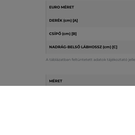
EURO MÉRET
DERÉK (cm) [A]
CSÍPŐ (cm)
[B]
NADRÁG-BELSŐ LÁBHOSSZ (cm)
[C]
A táblázatban feltüntetett adatok tájékoztató jel
MÉRET
DERÉK (cm) [A]
CSÍPŐ (cm) [B]
NADRÁG-BELSŐ LÁBHOSSZ (cm) [C]
A táblázatban feltüntetett adatok tájékoztató jel