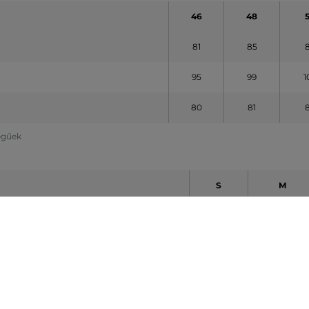
46
48
81
85
95
99
1
80
81
legűek
S
M
81
87
95
101
80
81,5
legűek