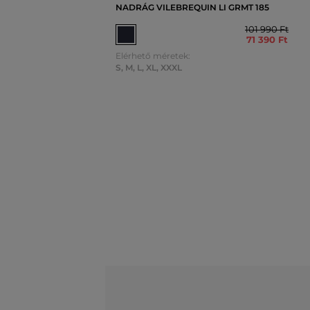
NADRÁG VILEBREQUIN LI GRMT 185
101 990 Ft
71 390 Ft
Elérhető méretek:
S
,
M
,
L
,
XL
,
XXXL