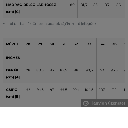
NADRÁG-BELSŐ LÁBHOSSZ
80
81,5
83
85
86
(cm) [C]
A táblázatban feltüntetett adatok tájékoztató jellegűek
MÉRET
28
29
30
31
32
33
34
36
38
-
INCHES
DERÉK
78
80,5
83
85,5
88
90,5
93
95,5
98
(cm) [A]
CSÍPŐ
92
94,5
97
99,5
104
104,5
107
112
117
(cm) [B]
Hagyjon üzenetet
A táblázatban feltüntetett adatok tájékoztató jellegűek