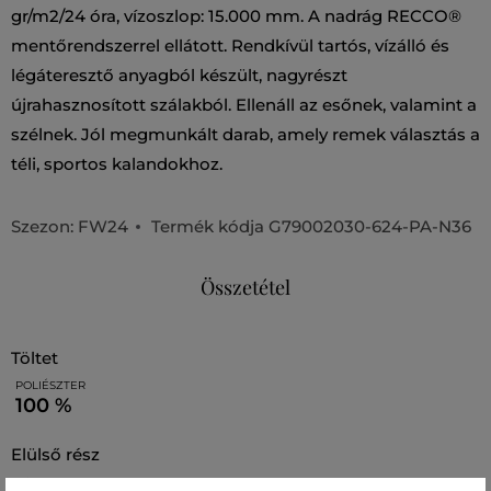
gr/m2/24 óra, vízoszlop: 15.000 mm. A nadrág RECCO®
mentőrendszerrel ellátott. Rendkívül tartós, vízálló és
légáteresztő anyagból készült, nagyrészt
újrahasznosított szálakból. Ellenáll az esőnek, valamint a
szélnek. Jól megmunkált darab, amely remek választás a
téli, sportos kalandokhoz.
Szezon: FW24
Termék kódja
G79002030-624-PA-N36
Összetétel
töltet
POLIÉSZTER
100 %
elülső rész
POLIAMID