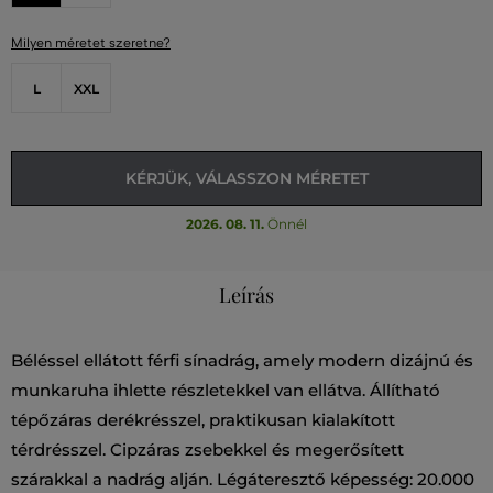
Milyen méretet szeretne?
L
XXL
KÉRJÜK, VÁLASSZON MÉRETET
2026. 08. 11.
Önnél
Leírás
Béléssel ellátott férfi sínadrág, amely modern dizájnú és
munkaruha ihlette részletekkel van ellátva. Állítható
tépőzáras derékrésszel, praktikusan kialakított
térdrésszel. Cipzáras zsebekkel és megerősített
szárakkal a nadrág alján. Légáteresztő képesség: 20.000