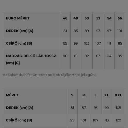
EURO MÉRET
46
48
50
52
54
56
DERÉK (cm) [A]
81
85
89
93
97
101
CSÍPŐ (cm)
[B]
95
99
103
107
111
115
NADRÁG-BELSŐ LÁBHOSSZ
80
81
82
83
84
85
(cm)
[C]
A táblázatban feltüntetett adatok tájékoztató jellegűek
MÉRET
S
M
L
XL
XXL
DERÉK (cm) [A]
81
87
93
99
105
CSÍPŐ (cm) [B]
95
101
107
113
120