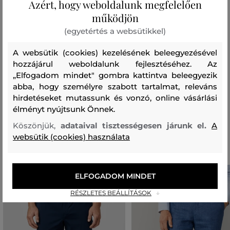
Azért, hogy weboldalunk megfelelően
100 %
működjön
bélésanyag
(egyetértés a websütikkel)
ÚJRAHASZNOSÍTOTT POLIÉSZTER
100 %
A websütik (cookies) kezelésének beleegyezésével
hozzájárul weboldalunk fejlesztéséhez. Az
zsebek
„Elfogadom mindet" gombra kattintva beleegyezik
abba, hogy személyre szabott tartalmat, releváns
POLIÉSZTER
100 %
hirdetéseket mutassunk és vonzó, online vásárlási
élményt nyújtsunk Önnek.
Köszönjük,
adataival tisztességesen járunk el.
A
Ajánlott termékek
websütik (cookies) használata
ELFOGADOM MINDET
RÉSZLETES BEÁLLÍTÁSOK