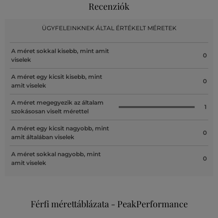
Recenziók
ÜGYFELEINKNEK ÁLTAL ÉRTÉKELT MÉRETEK
A méret sokkal kisebb, mint amit
0
viselek
A méret egy kicsit kisebb, mint
0
amit viselek
A méret megegyezik az általam
1
szokásosan viselt mérettel
A méret egy kicsit nagyobb, mint
0
amit általában viselek
A méret sokkal nagyobb, mint
0
amit viselek
Férfi mérettáblázata - PeakPerformance