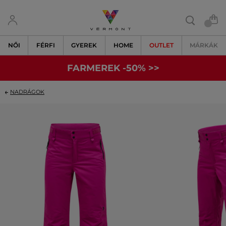
NŐI
FÉRFI
GYEREK
HOME
OUTLET
MÁRKÁK
FARMEREK -50% >>
NADRÁGOK