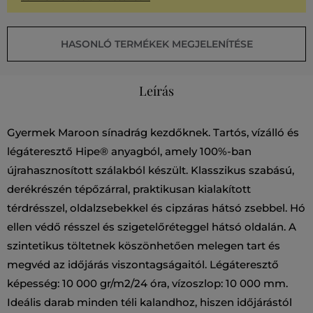
HASONLÓ TERMÉKEK MEGJELENÍTÉSE
Leírás
Gyermek Maroon sínadrág kezdőknek. Tartós, vízálló és
légáteresztő Hipe® anyagból, amely 100%-ban
újrahasznosított szálakból készült. Klasszikus szabású,
derékrészén tépőzárral, praktikusan kialakított
térdrésszel, oldalzsebekkel és cipzáras hátsó zsebbel. Hó
ellen védő résszel és szigetelőréteggel hátsó oldalán. A
szintetikus töltetnek köszönhetően melegen tart és
megvéd az időjárás viszontagságaitól. Légáteresztő
képesség: 10 000 gr/m2/24 óra, vízoszlop: 10 000 mm.
Ideális darab minden téli kalandhoz, hiszen időjárástól