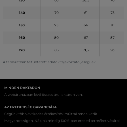
130
66
58,5
70
140
70
61
75
150
75
64
81
160
80
67
87
170
85
71,5
93
A táblázatban feltüntetett adatok tájékoztató jellegűek
MINDEN RAKTÁRON
A webáruházban lévő összes áru raktáron van.
AZ EREDETISÉG GARANCIÁJA
Cégünk több évtizedes értékesítési múlttal rendelkezik
Magyarországon. Nálunk mindig 100%-ban eredeti terméket vásárol.