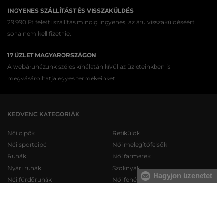
INGYENES SZÁLLÍTÁST ÉS VISSZAKÜLDÉS
29 990 Ft feletti szállítás mindig ingyenes, az áru visszaküldéséért
soha nem kell fizetnie.
17 ÜZLET MAGYARORSZÁGON
A webáruházunk széles kínálatán kívül az üzleteinkben is
megvásárolhatja egyes termékeinket.
KEDVENC KATEGÓRIÁK
Női cipők
Retikülök
Női sportcipő
Női melegítőfelsők
Ruhák
Női farmerek
Nyári ruhák
Szoknyák
Hagyjon üzenetet
Női fürdőruhák
Női fehérneműk
Férfi cipők
Férfi melegítőfelsők
Férfi sportcipő
Férfi melegítőnadrágok