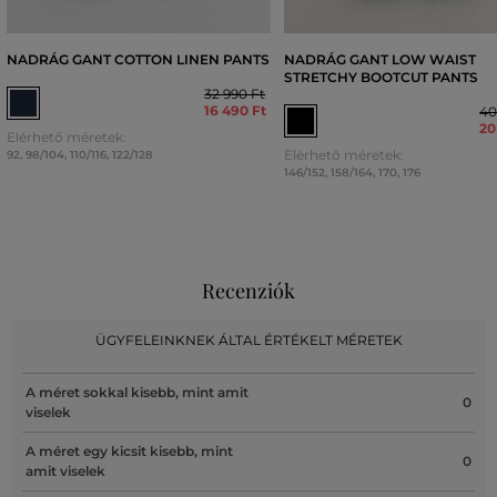
NADRÁG GANT COTTON LINEN PANTS
NADRÁG GANT LOW WAIST
STRETCHY BOOTCUT PANTS
32 990 Ft
16 490 Ft
40
20
Elérhető méretek:
Elérhető méretek:
92
,
98/104
,
110/116
,
122/128
146/152
,
158/164
,
170
,
176
Recenziók
ÜGYFELEINKNEK ÁLTAL ÉRTÉKELT MÉRETEK
A méret sokkal kisebb, mint amit
0
viselek
A méret egy kicsit kisebb, mint
0
amit viselek