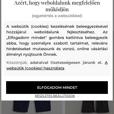
Azért, hogy weboldalunk megfelelően
működjön
Ajánlott termékek
(egyetértés a websütikkel)
A websütik (cookies) kezelésének beleegyezésével
hozzájárul weboldalunk fejlesztéséhez. Az
„Elfogadom mindet" gombra kattintva beleegyezik
abba, hogy személyre szabott tartalmat, releváns
hirdetéseket mutassunk és vonzó, online vásárlási
élményt nyújtsunk Önnek.
Köszönjük,
adataival tisztességesen járunk el.
A
websütik (cookies) használata
ELFOGADOM MINDET
RÉSZLETES BEÁLLÍTÁSOK