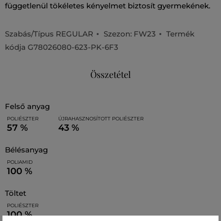
függetlenül tökéletes kényelmet biztosít gyermekének.
Szabás/Típus
REGULAR
Szezon: FW23
Termék
kódja
G78026080-623-PK-6F3
Összetétel
felső anyag
POLIÉSZTER
ÚJRAHASZNOSÍTOTT POLIÉSZTER
57 %
43 %
bélésanyag
POLIAMID
100 %
töltet
POLIÉSZTER
100 %