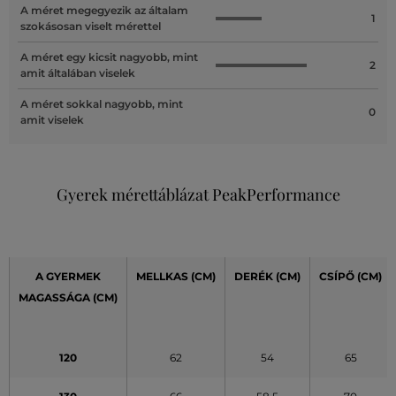
A méret megegyezik az általam
1
szokásosan viselt mérettel
A méret egy kicsit nagyobb, mint
2
amit általában viselek
A méret sokkal nagyobb, mint
0
amit viselek
Gyerek mérettáblázat PeakPerformance
A GYERMEK
MELLKAS (CM)
DERÉK
(CM)
CSÍPŐ
(CM)
MAGASSÁGA (CM)
120
62
54
65