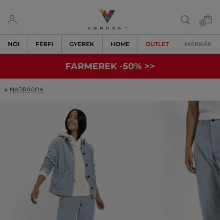
NŐI
FÉRFI
GYEREK
HOME
OUTLET
MÁRKÁK
FARMEREK -50% >>
NADRÁGOK