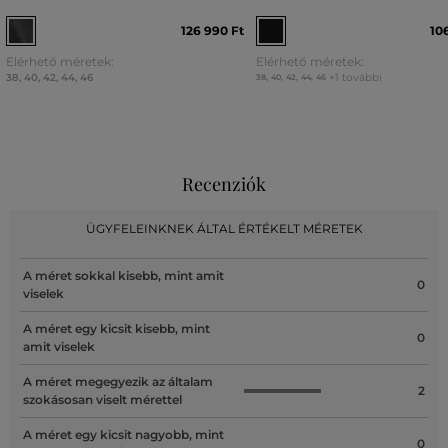
126 990 Ft
10
Elérhető méretek:
Elérhető méretek:
38
,
40
,
42
,
44
,
46
+1 további
38
,
40
,
42
,
44
,
46
Recenziók
ÜGYFELEINKNEK ÁLTAL ÉRTÉKELT MÉRETEK
A méret sokkal kisebb, mint amit
0
viselek
A méret egy kicsit kisebb, mint
0
amit viselek
A méret megegyezik az általam
2
szokásosan viselt mérettel
A méret egy kicsit nagyobb, mint
0