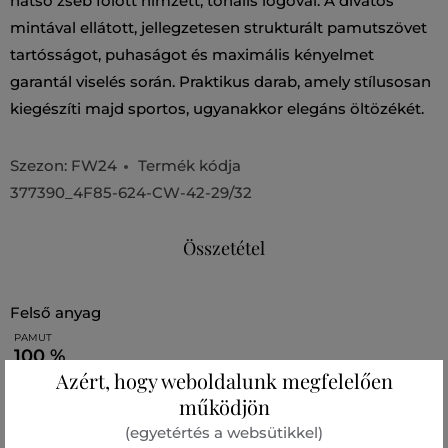
hátsó zseb fölött hímzett, tonális logóval. A divatos
mintával ellátott, jellegzetesen strukturált pamutszövet
tartósságot, puhaságot és maximális kényelmet
garantál viselés során. Praktikus darab, amely stílusosan
kiegészíti majd sportos, ugyanakkor elegáns öltözékét.
Szezon: FW24
Termék kódja
377390_4F85-624-CW-42-29/32
Összetétel
felső anyag
PAMUT
100 %
Azért, hogy weboldalunk megfelelően
működjön
Ajánlott termékek
(egyetértés a websütikkel)