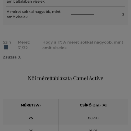
amit általában viselek
A méret sokkal nagyobb, mint
2
amit viselek
Szín
Méret:
Hogy áll?: A méret sokkal nagyobb, mint
31/32
amit viselek
Zsuzsa J.
Női mérettáblázata Camel Active
MÉRET (W)
CSÍPŐ (cm) [A]
25
88-90
26
91-93