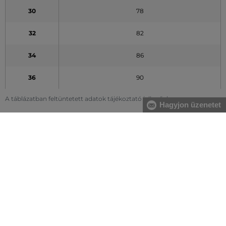
30
78
32
82
34
86
36
90
A táblázatban feltüntetett adatok tájékoztató jellegűek
Hagyjon üzenetet
Hogyan mérjem le méreteimet helyesen?