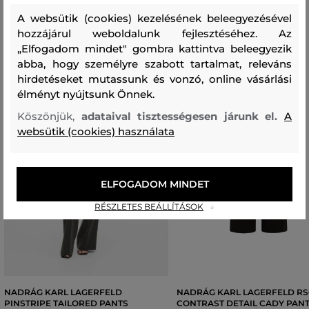
A websütik (cookies) kezelésének beleegyezésével
hozzájárul weboldalunk fejlesztéséhez. Az
„Elfogadom mindet" gombra kattintva beleegyezik
abba, hogy személyre szabott tartalmat, releváns
hirdetéseket mutassunk és vonzó, online vásárlási
élményt nyújtsunk Önnek.
Köszönjük,
adataival tisztességesen járunk el.
A
websütik (cookies) használata
ELFOGADOM MINDET
RÉSZLETES BEÁLLÍTÁSOK
NADRÁG KARL LAGERFELD
NADRÁG KARL LAGERFELD R
PINSTRIPE TAILORED PANTS
CONTRAST DETAIL CADY PAN