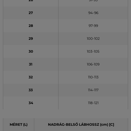
27
94-96
28
97-99
29
100-102
30
103-105
31
106-109
32
110-113
33
114-117
34
118-121
MÉRET (L)
NADRÁG-BELSŐ LÁBHOSSZ (cm) [C]