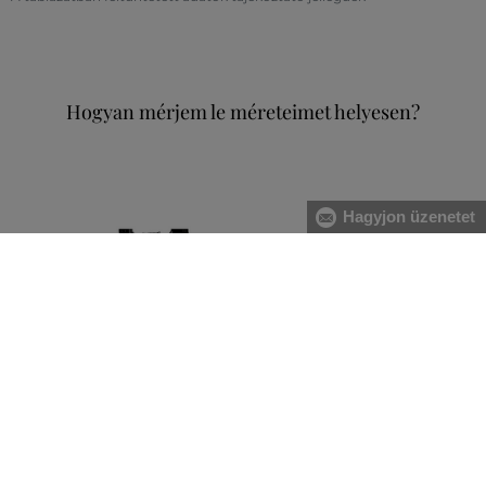
Hogyan mérjem le méreteimet helyesen?
Hagyjon üzenetet