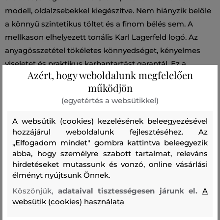
modell, oldalzsebekkel kiegészítve. Nem hiányzik belőle
a könnyű szintetikus töltet és a finom bélés sem. A
mellkason elhelyezett tonális Karl Lagerfeld logó. Az
anyagösszetétel tökéletes könnyedséget, kényelmes
viseletet és praktikus karbantartást garantál. Ez a
Azért, hogy weboldalunk megfelelően
maximálisan kényelmes és remekül kombinálható
működjön
darab stílusosan feldobja sportos-elegáns öltözékedet.
(egyetértés a websütikkel)
Szabás/Típus
REGULAR
Szezon: BAS
Termék kódja
A websütik (cookies) kezelésének beleegyezésével
B1W15042-BAS-KW-999
hozzájárul weboldalunk fejlesztéséhez. Az
„Elfogadom mindet" gombra kattintva beleegyezik
abba, hogy személyre szabott tartalmat, releváns
Összetétel
hirdetéseket mutassunk és vonzó, online vásárlási
élményt nyújtsunk Önnek.
felső anyag
Köszönjük,
adataival tisztességesen járunk el.
A
websütik (cookies) használata
POLIÉSZTER
100 %