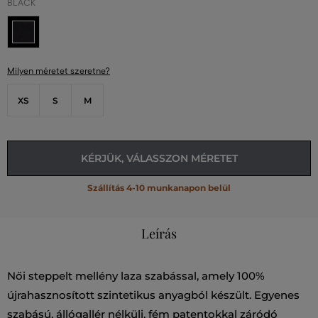
BLACK
Milyen méretet szeretne?
XS
S
M
KÉRJÜK, VÁLASSZON MÉRETET
Szállítás 4-10 munkanapon belül
Leírás
Női steppelt mellény laza szabással, amely 100%
újrahasznosított szintetikus anyagból készült. Egyenes
szabású, állógallér nélküli, fém patentokkal záródó