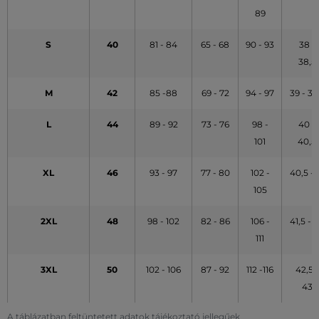
89
S
40
81 - 84
65 - 68
90 - 93
38 -
38,5
M
42
85 -88
69 - 72
94 - 97
39 - 39
L
44
89 - 92
73 - 76
98 -
40 -
101
40,5
XL
46
93 - 97
77 - 80
102 -
40,5 - 
105
2XL
48
98 - 102
82 - 86
106 -
41,5 - 
111
3XL
50
102 - 106
87 - 92
112 -116
42,5 -
43
A táblázatban feltüntetett adatok tájékoztató jellegűek