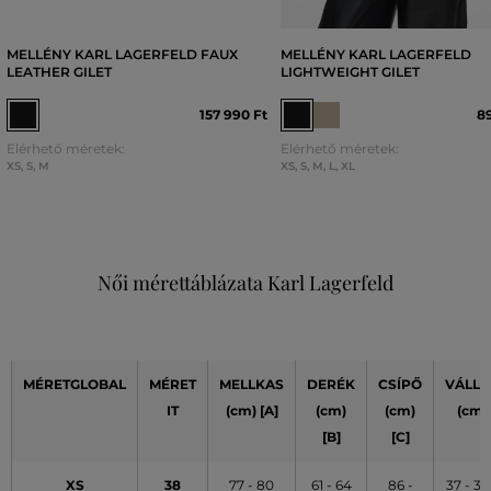
MELLÉNY KARL LAGERFELD FAUX
MELLÉNY KARL LAGERFELD
LEATHER GILET
LIGHTWEIGHT GILET
157 990 Ft
89
Elérhető méretek:
Elérhető méretek:
XS
,
S
,
M
XS
,
S
,
M
,
L
,
XL
Női mérettáblázata Karl Lagerfeld
MÉRETGLOBAL
MÉRET
MELLKAS
DERÉK
CSÍPŐ
VÁLLA
IT
(cm) [A]
(cm)
(cm)
(cm)
[B]
[C]
XS
38
77 - 80
61 - 64
86 -
37 - 37