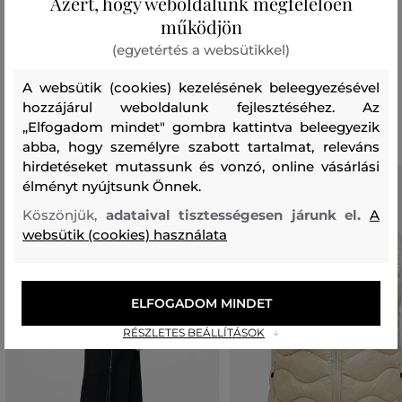
Azért, hogy weboldalunk megfelelően
bélésanyag
működjön
POLIÉSZTER
100 %
(egyetértés a websütikkel)
A websütik (cookies) kezelésének beleegyezésével
Ajánlott termékek
hozzájárul weboldalunk fejlesztéséhez. Az
„Elfogadom mindet" gombra kattintva beleegyezik
abba, hogy személyre szabott tartalmat, releváns
hirdetéseket mutassunk és vonzó, online vásárlási
élményt nyújtsunk Önnek.
Köszönjük,
adataival tisztességesen járunk el.
A
websütik (cookies) használata
ELFOGADOM MINDET
RÉSZLETES BEÁLLÍTÁSOK