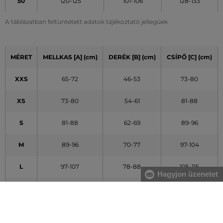
50
120-125
101-106
128-133
A táblázatban feltüntetett adatok tájékoztató jellegűek
MÉRET
MELLKAS [A] (cm)
DERÉK [B] (cm)
CSÍPŐ [C] (cm)
XXS
65-72
46-53
73-80
XS
73-80
54-61
81-88
S
81-88
62-69
89-96
M
89-96
70-77
97-104
L
97-107
78-88
105-115
Hagyjon üzenetet
XL
108-119
89-100
116-127
XXL
120-132
101-113
128-140