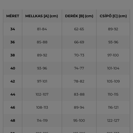
MÉRET
MELLKAS
[A]
(cm)
DERÉK
[B] (cm)
CSÍPŐ
[C] (cm)
34
81-84
62-65
89-92
36
85-88
66-69
93-96
38
89-92
70-73
97-100
40
93-96
74-77
101-104
42
97-101
78-82
105-109
44
102-107
83-88
110-115
46
108-113
89-94
116-121
48
114-119
95-100
122-127