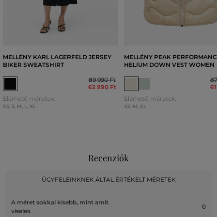
MELLÉNY KARL LAGERFELD JERSEY
MELLÉNY PEAK PERFORMANC
BIKER SWEATSHIRT
HELIUM DOWN VEST WOMEN
89 990 Ft
87
62 990 Ft
61
Elérhető méretek:
Elérhető méretek:
XS
,
S
,
M
,
L
,
XL
XS
,
M
,
XL
Recenziók
ÜGYFELEINKNEK ÁLTAL ÉRTÉKELT MÉRETEK
A méret sokkal kisebb, mint amit
0
viselek