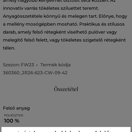
amely nagyobb kényelmet biztosít séta közben. Az
innovatív varrás tökéletes sziluettet teremt.
Anyagösszetétele könnyű és melegen tart. Előnye, hogy
a mellény mosógépben mosható. Praktikus és stílusos
darab, amely felső rétegként viselhető pulóver vagy
melegítő felső felett, vagy tökéletes szigetelő rétegként
télen.
Szezon: FW23
Termék kódja
360360_2R26-623-CW-09-42
Összetétel
felső anyag
POLIÉSZTER
100 %