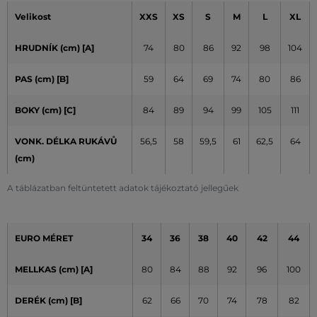
Velikost
XXS
XS
S
M
L
XL
HRUDNÍK (cm)
[A]
74
80
86
92
98
104
PAS (cm) [B]
59
64
69
74
80
86
BOKY (cm) [C]
84
89
94
99
105
111
VONK. DÉLKA RUKÁVŮ
56,5
58
59,5
61
62,5
64
(cm)
A táblázatban feltüntetett adatok tájékoztató jellegűek
EURO MÉRET
34
36
38
40
42
44
MELLKAS (cm)
[A]
80
84
88
92
96
100
DERÉK (cm) [B]
62
66
70
74
78
82