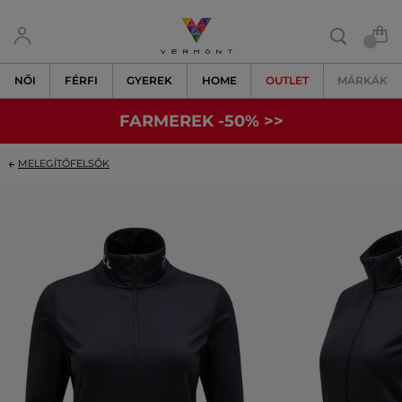
NŐI
FÉRFI
GYEREK
HOME
OUTLET
MÁRKÁK
FARMEREK -50% >>
MELEGÍTŐFELSŐK