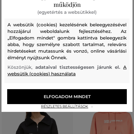
működjön
zsebek
(egyetértés a websütikkel)
POLIÉSZTER
100 %
A websütik (cookies) kezelésének beleegyezésével
felső anyag
hozzájárul weboldalunk fejlesztéséhez. Az
„Elfogadom mindet" gombra kattintva beleegyezik
ÚJRAHASZNOSÍTOTT POLIÉSZTER
ELASZTÁN
86 %
14 %
abba, hogy személyre szabott tartalmat, releváns
hirdetéseket mutassunk és vonzó, online vásárlási
élményt nyújtsunk Önnek.
Ajánlott termékek
Köszönjük,
adataival tisztességesen járunk el.
A
websütik (cookies) használata
ELFOGADOM MINDET
RÉSZLETES BEÁLLÍTÁSOK