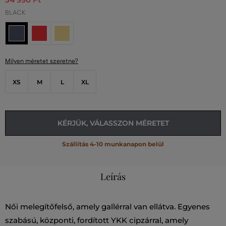
BLACK
Milyen méretet szeretne?
XS
M
L
XL
KÉRJÜK, VÁLASSZON MÉRETET
Szállítás 4-10 munkanapon belül
Leírás
Női melegítőfelső, amely gallérral van ellátva. Egyenes
szabású, központi, fordított YKK cipzárral, amely