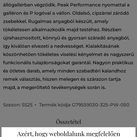
állógallérban végződik. Peak Performance nyomattal a
galléron és P logóval a vállon. Oldalsó, cipzárral záródó
zsebekkel. Rugalmas anyagból készült, amely
tökéletesen alkalmazkodik majd testéhez. Részben
újrahasznosított, könnyű és gyorsan száradó anyagból,
így kiválóan elvezeti a nedvességet. Kialakításának
köszönhetően tökéletes viselési kényelmet és nagyszerű
funkcionális tulajdonságokat garantál. Nagyon praktikus
és ötletes darab, amely minden szabadtéri kalandhoz
remek választás, hiszen melegen és szárazon tartja
majd, a megerőltető tevékenységek során is.
Szezon: SS25
Termék kódja
G79559030-325-PW-050
Összetétel
Azért, hogy weboldalunk megfelelően