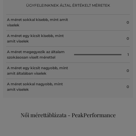
ÜGYFELEINKNEK ÁLTAL ÉRTÉKELT MÉRETEK
A méret sokkal kisebb, mint amit
0
viselek
A méret egy kicsit kisebb, mint
0
amit viselek
A méret megegyezik az általam
1
szokásosan viselt mérettel
A méret egy kicsit nagyobb, mint
0
amit általában viselek
A méret sokkal nagyobb, mint
0
amit viselek
Női mérettáblázata - PeakPerformance