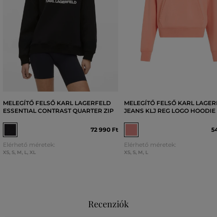
MELEGÍTŐ FELSŐ KARL LAGERFELD
MELEGÍTŐ FELSŐ KARL LAGE
ESSENTIAL CONTRAST QUARTER ZIP
JEANS KLJ REG LOGO HOODIE
72 990 Ft
5
Elérhető méretek:
Elérhető méretek:
XS
,
S
,
M
,
L
,
XL
XS
,
S
,
M
,
L
Recenziók