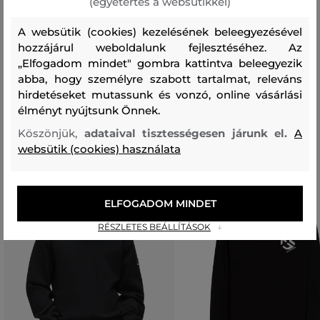
(egyetértés a websütikkel)
felső anyag
A websütik (cookies) kezelésének beleegyezésével
ÚJRAHASZNOSÍTOTT POLIÉSZTER
ELASZTÁN
hozzájárul weboldalunk fejlesztéséhez. Az
86 %
14 %
„Elfogadom mindet" gombra kattintva beleegyezik
abba, hogy személyre szabott tartalmat, releváns
hirdetéseket mutassunk és vonzó, online vásárlási
Ajánlott termékek
élményt nyújtsunk Önnek.
Köszönjük,
adataival tisztességesen járunk el.
A
websütik (cookies) használata
ELFOGADOM MINDET
RÉSZLETES BEÁLLÍTÁSOK