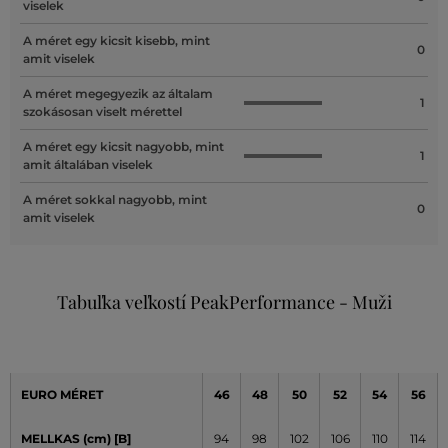
viselek
A méret egy kicsit kisebb, mint
0
amit viselek
A méret megegyezik az általam
1
szokásosan viselt mérettel
A méret egy kicsit nagyobb, mint
1
amit általában viselek
A méret sokkal nagyobb, mint
0
amit viselek
Tabuľka veľkostí PeakPerformance - Muži
EURO MÉRET
46
48
50
52
54
56
MELLKAS (cm) [B]
94
98
102
106
110
114