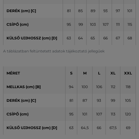
DERÉK (cm) [C]
81
85
89
93
97
101
CSÍPŐ (cm)
95
99
103
107
111
115
KÜLSŐ UJJHOSSZ (cm)
[D]
63
64
65
66
67
68
A táblázatban feltüntetett adatok tájékoztató jellegűek
MÉRET
S
M
L
XL
XXL
MELLKAS (cm) [B]
94
100
106
112
118
DERÉK (cm) [C]
81
87
93
99
105
CSÍPŐ (cm)
95
101
107
113
120
KÜLSŐ UJJHOSSZ (cm)
[D]
63
64,5
66
67,5
69