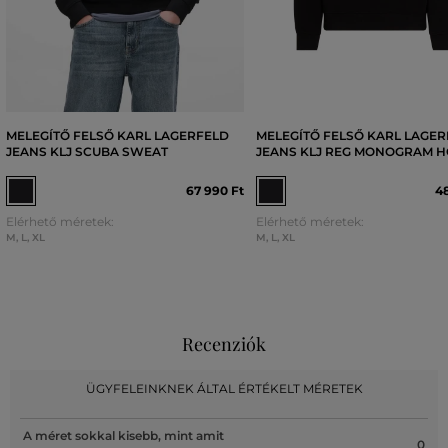
MELEGÍTŐ FELSŐ KARL LAGERFELD
MELEGÍTŐ FELSŐ KARL LAGE
JEANS KLJ SCUBA SWEAT
JEANS KLJ REG MONOGRAM 
67 990 Ft
48
Elérhető méretek:
Elérhető méretek:
M
,
L
,
XL
M
,
L
,
XL
Recenziók
ÜGYFELEINKNEK ÁLTAL ÉRTÉKELT MÉRETEK
A méret sokkal kisebb, mint amit
0