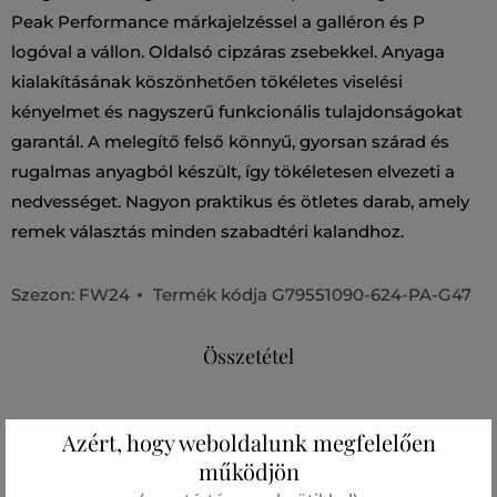
Peak Performance márkajelzéssel a galléron és P
logóval a vállon. Oldalsó cipzáras zsebekkel. Anyaga
kialakításának köszönhetően tökéletes viselési
kényelmet és nagyszerű funkcionális tulajdonságokat
garantál. A melegítő felső könnyű, gyorsan szárad és
rugalmas anyagból készült, így tökéletesen elvezeti a
nedvességet. Nagyon praktikus és ötletes darab, amely
remek választás minden szabadtéri kalandhoz.
Szezon: FW24
Termék kódja
G79551090-624-PA-G47
Összetétel
zsebek
Azért, hogy weboldalunk megfelelően
POLIÉSZTER
működjön
100 %