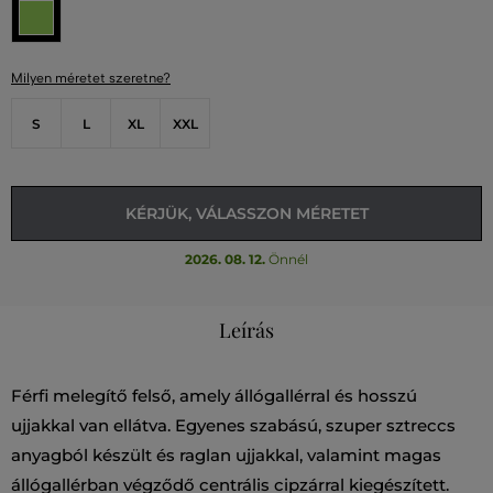
Milyen méretet szeretne?
S
L
XL
XXL
KÉRJÜK, VÁLASSZON MÉRETET
2026. 08. 12.
Önnél
Leírás
Férfi melegítő felső, amely állógallérral és hosszú
ujjakkal van ellátva. Egyenes szabású, szuper sztreccs
anyagból készült és raglan ujjakkal, valamint magas
állógallérban végződő centrális cipzárral kiegészített.