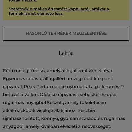
forgalmazzuk.
Szeretnék e-mailes értesítést kapni arról, amikor a
termék ismét elérhető lesz.
HASONLÓ TERMÉKEK MEGJELENÍTÉSE
Leírás
Férfi melegítőfelső, amely állógallérral van ellátva.
Egyenes szabású, állógallérban végződő központi
cipzárral, Peak Performance nyomattal a galléron és P
betűvel a vállon. Oldalsó cipzáras zsebekkel. Szuper
rugalmas anyagból készült, amely tökéletesen
alkalmazkodik viselője alakjához. Részben
újrahasznosított, könnyű, gyorsan száradó és rugalmas
anyagból, amely kiválóan elvezeti a nedvességet.