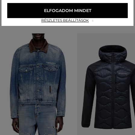
ELFOGADOM MINDET
Ajánlott termékek
RÉSZLETES BEÁLLÍTÁSOK