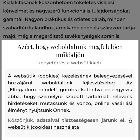
Kialakításának köszönhetően tökéletes viselési
kényelmet és nagyszerű funkcionális tulajdonságokat
garantál. Nagyon praktikus és ötletes darab, minden
szabadtéri kalandhoz, amely melegen és szárazon tartja
majd, még a megerőltető tevékenységek során is.
Azért, hogy weboldalunk megfelelően
működjön
Szezon: SS25
Termék kódja
G79551030-325-PA-050
(egyetértés a websütikkel)
Összetétel
A websütik (cookies) kezelésének beleegyezésével
hozzájárul weboldalunk fejlesztéséhez. Az
„Elfogadom mindet" gombra kattintva beleegyezik
felső anyag
abba, hogy személyre szabott tartalmat, releváns
ÚJRAHASZNOSÍTOTT POLIÉSZTER
ELASZTÁN
hirdetéseket mutassunk és vonzó, online vásárlási
86 %
14 %
élményt nyújtsunk Önnek.
zsebek
Köszönjük,
adataival tisztességesen járunk el.
A
websütik (cookies) használata
POLIÉSZTER
100 %