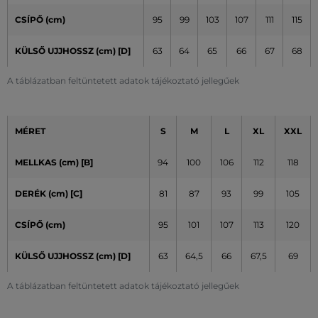
CSÍPŐ (cm)
95
99
103
107
111
115
KÜLSŐ UJJHOSSZ (cm)
[D]
63
64
65
66
67
68
A táblázatban feltüntetett adatok tájékoztató jellegűek
MÉRET
S
M
L
XL
XXL
MELLKAS (cm) [B]
94
100
106
112
118
DERÉK (cm) [C]
81
87
93
99
105
CSÍPŐ (cm)
95
101
107
113
120
KÜLSŐ UJJHOSSZ (cm)
[D]
63
64,5
66
67,5
69
A táblázatban feltüntetett adatok tájékoztató jellegűek