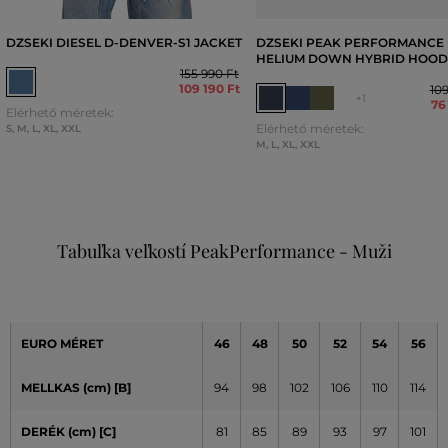
DZSEKI DIESEL D-DENVER-S1 JACKET
DZSEKI PEAK PERFORMANCE
HELIUM DOWN HYBRID HOOD
155 990 Ft
109 190 Ft
109
+1
76
Elérhető méretek:
Elérhető méretek:
S
,
M
,
L
,
XL
,
XXL
M
,
L
,
XL
,
XXL
Tabuľka veľkostí PeakPerformance - Muži
EURO MÉRET
46
48
50
52
54
56
MELLKAS (cm) [B]
94
98
102
106
110
114
DERÉK (cm) [C]
81
85
89
93
97
101