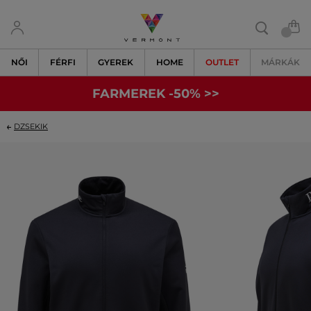
NŐI
FÉRFI
GYEREK
HOME
OUTLET
MÁRKÁK
FARMEREK -50% >>
DZSEKIK