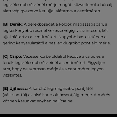
legszélesebb részénél mérje magát, közvetlenül a hónalj
alatt végigvezetve két ujjal alátartva a centimétert.
[B] Derék:
A derékbőséget a köldök magasságában, a
legkeskenyebb résznél vezesse végig, vízszintesen, két
ujjal alátartva a centimétert. Nagyobb has esetében a
gerinc kanyarulatától a has legkiugróbb pontjáig mérje.
[C] Csípő:
Vezesse körbe oldalról kezdve a csípő és a
fenék legszélesebb részeinél a centimétert. Figyeljen
arra, hogy ne szorosan mérje és a centiméter legyen
vízszintes.
[E] Ujjhossz:
A karöltő legmagasabb pontjától
(vállcsonttól) az alsó kar csuklócsontjáig mérje. A mérés
közben karunkat enyhén hajlítsa be!