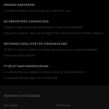
MINDEN RAKTÁRON
A webáruházban lévő összes áru raktáron van.
AZ EREDETISÉG GARANCIÁJA
Cégünk több évtizedes értékesítési múlttal rendelkezik
Magyarországon. Nálunk mindig 100%-ban eredeti terméket vásárol.
INGYENES SZÁLLÍTÁST ÉS VISSZAKÜLDÉS
29 990 Ft feletti szállítás mindig ingyenes, az áru visszaküldéséért
soha nem kell fizetnie.
17 ÜZLET MAGYARORSZÁGON
A webáruházunk széles kínálatán kívül az üzleteinkben is
megvásárolhatja egyes termékeinket.
KEDVENC KATEGÓRIÁK
Női cipők
Retikülök