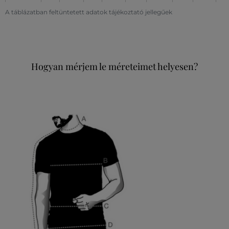
A táblázatban feltüntetett adatok tájékoztató jellegűek
Hogyan mérjem le méreteimet helyesen?