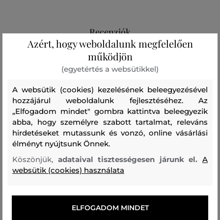
Recenziók
Azért, hogy weboldalunk megfelelően
működjön
ÜGYFELEINKNEK ÁLTAL ÉRTÉKELT MÉRETEK
(egyetértés a websütikkel)
A méret sokkal kisebb, mint amit
0
viselek
A websütik (cookies) kezelésének beleegyezésével
hozzájárul weboldalunk fejlesztéséhez. Az
A méret egy kicsit kisebb, mint
0
„Elfogadom mindet" gombra kattintva beleegyezik
amit viselek
abba, hogy személyre szabott tartalmat, releváns
A méret megegyezik az általam
hirdetéseket mutassunk és vonzó, online vásárlási
2
szokásosan viselt mérettel
élményt nyújtsunk Önnek.
A méret egy kicsit nagyobb, mint
Köszönjük,
adataival tisztességesen járunk el.
A
0
amit általában viselek
websütik (cookies) használata
A méret sokkal nagyobb, mint
0
amit viselek
ELFOGADOM MINDET