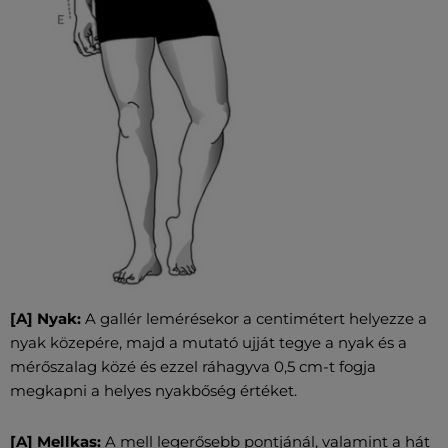
[A] Nyak:
A gallér lemérésekor a centimétert helyezze a
nyak közepére, majd a mutató ujját tegye a nyak és a
mérőszalag közé és ezzel ráhagyva 0,5 cm-t fogja
megkapni a helyes nyakbőség értéket.
[A] Mellkas:
A mell legerősebb pontjánál, valamint a hát