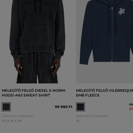
MELEGÍTŐ FELSŐ DIESEL S-NORM-
MELEGÍTŐ FELSŐ VILEBREQUI
HOOD-AA3 SWEAT-SHIRT
EMB FLEECE
95
99 990 Ft
67
Elérhető méretek:
Elérhető méretek:
XS
,
S
,
M
,
L
,
XL
XL