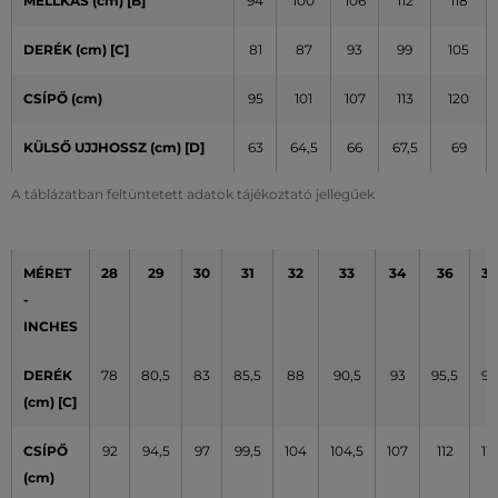
MELLKAS (cm) [B]
94
100
106
112
118
DERÉK (cm) [C]
81
87
93
99
105
CSÍPŐ (cm)
95
101
107
113
120
KÜLSŐ UJJHOSSZ (cm)
[D]
63
64,5
66
67,5
69
A táblázatban feltüntetett adatok tájékoztató jellegűek
MÉRET
28
29
30
31
32
33
34
36
38
-
INCHES
DERÉK
78
80,5
83
85,5
88
90,5
93
95,5
98
(cm) [C]
CSÍPŐ
92
94,5
97
99,5
104
104,5
107
112
117
(cm)