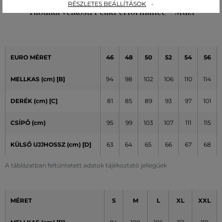
RÉSZLETES BEÁLLÍTÁSOK
Tabuľka veľkostí PeakPerformance - Muži
EURO MÉRET
46
48
50
52
54
56
MELLKAS (cm) [B]
94
98
102
106
110
114
DERÉK (cm) [C]
81
85
89
93
97
101
CSÍPŐ (cm)
95
99
103
107
111
115
KÜLSŐ UJJHOSSZ (cm)
[D]
63
64
65
66
67
68
A táblázatban feltüntetett adatok tájékoztató jellegűek
MÉRET
S
M
L
XL
XXL