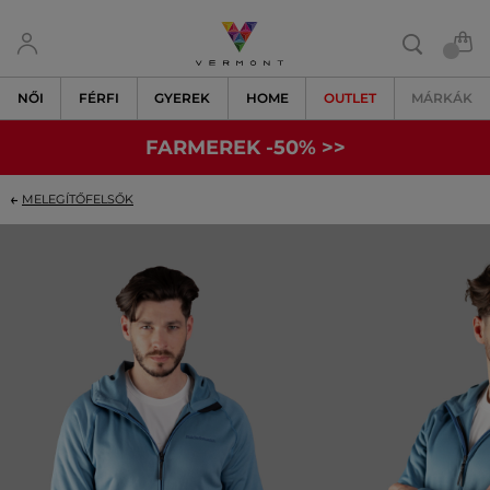
NŐI
FÉRFI
GYEREK
HOME
OUTLET
MÁRKÁK
FARMEREK -50% >>
MELEGÍTŐFELSŐK