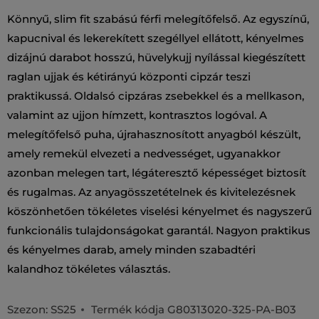
Könnyű, slim fit szabású férfi melegítőfelső. Az egyszínű,
kapucnival és lekerekített szegéllyel ellátott, kényelmes
dizájnú darabot hosszú, hüvelykujj nyílással kiegészített
raglan ujjak és kétirányú központi cipzár teszi
praktikussá. Oldalsó cipzáras zsebekkel és a mellkason,
valamint az ujjon hímzett, kontrasztos logóval. A
melegítőfelső puha, újrahasznosított anyagból készült,
amely remekül elvezeti a nedvességet, ugyanakkor
azonban melegen tart, légáteresztő képességet biztosít
és rugalmas. Az anyagösszetételnek és kivitelezésnek
köszönhetően tökéletes viselési kényelmet és nagyszerű
funkcionális tulajdonságokat garantál. Nagyon praktikus
és kényelmes darab, amely minden szabadtéri
kalandhoz tökéletes választás.
Szezon: SS25
Termék kódja
G80313020-325-PA-B03