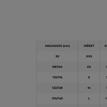
MAGASSÁG
(cm)
MÉRET
K
92
XXS
98/104
XS
110/116
S
122/128
M
134/140
L
9