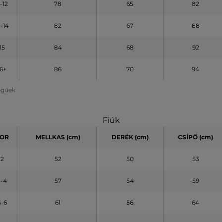
1-12
78
65
82
3-14
82
67
88
15
84
68
92
16+
86
70
94
legűek
Fiúk
OR
MELLKAS (cm)
DERÉK (cm)
CSÍPŐ (cm)
2
52
50
53
3-4
57
54
59
5-6
61
56
64