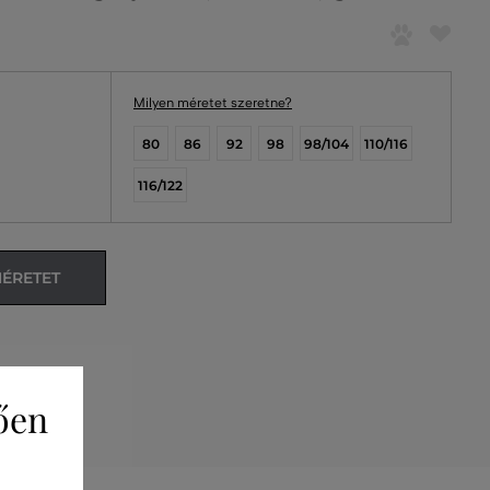
Milyen méretet szeretne?
80
86
92
98
98/104
110/116
116/122
MÉRETET
ően