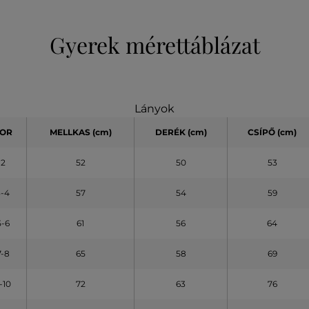
Gyerek mérettáblázat
Lányok
OR
MELLKAS
(cm)
DERÉK (cm)
CSÍPŐ (cm)
2
52
50
53
3-4
57
54
59
5-6
61
56
64
7-8
65
58
69
-10
72
63
76