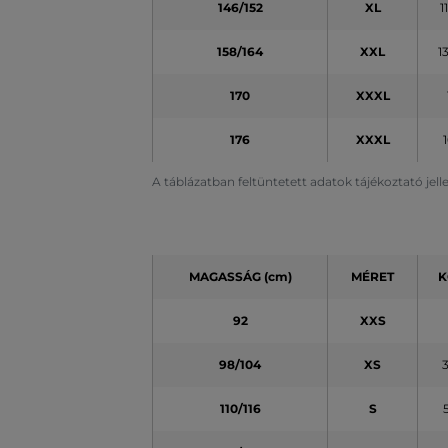
146/152
XL
1
158/164
XXL
1
170
XXXL
176
XXXL
A táblázatban feltüntetett adatok tájékoztató jel
MAGASSÁG (cm)
MÉRET
K
92
XXS
98/104
XS
110/116
S