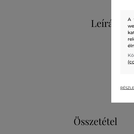
Leírás
A 
we
ka
re
él
Kö
(c
RÉSZLE
Összetétel