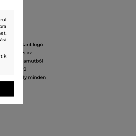
rul
bra
at,
ási
trasztos Gant logó
ékrészen és az
tik
s prémium pamutból
és rendkívül
 darab, amely minden