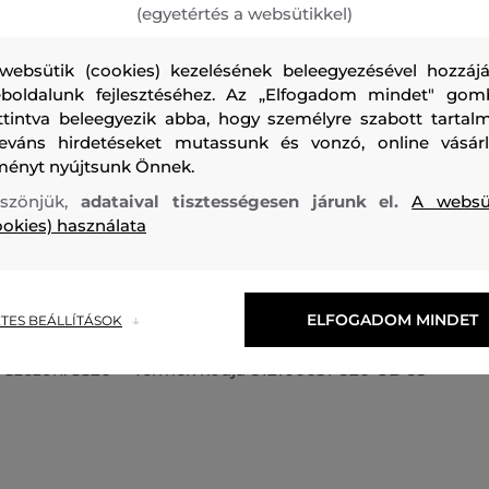
(egyetértés a websütikkel)
websütik (cookies) kezelésének beleegyezésével hozzájá
boldalunk fejlesztéséhez. Az „Elfogadom mindet" gom
ttintva beleegyezik abba, hogy személyre szabott tartalm
leváns hirdetéseket mutassunk és vonzó, online vásárl
Gyerek kapucnis pulóver, amelyet a mellkason hímzett kon
ményt nyújtsunk Önnek.
díszít. Egyenes szabású, kenguruzsebbel kiegészítve, a der
szönjük,
adataival tisztességesen járunk el.
A websü
ujjakon bordázott szegéllyel. Az anyagösszetétel 100%-o
ookies) használata
garantálja a tökéletes légáteresztő képességet, puhaságot 
kényelmes viseletet. Nagyon praktikus és egyben stílusos
napra tökéletes választás.
ELFOGADOM MINDET
TES BEÁLLÍTÁSOK
Szezon: SS26
Termék kódja
812100031-326-GB-93