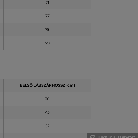
71
77
78
79
BELSŐ LÁBSZÁRHOSSZ (cm)
38
45
52
Hagyjon üzenetet