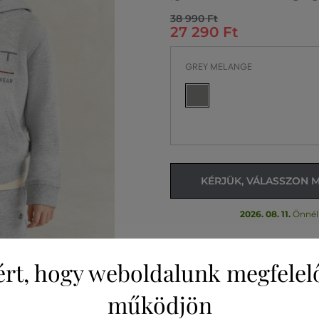
38 990 Ft
27 290 Ft
GREY MELANGE
KÉRJÜK, VÁLASSZON 
2026. 08. 11.
Önnél
ért, hogy weboldalunk megfelel
működjön