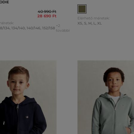
ODIE
40 990 Ft
28 690 Ft
Elérhető méretek:
méretek:
XS
,
S
,
M
,
L
,
XL
+2
28/134
,
134/140
,
140/146
,
152/158
további