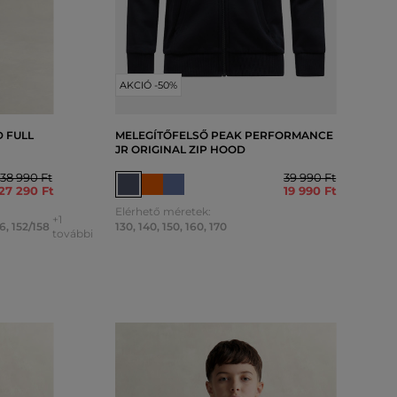
AKCIÓ -50%
 FULL
MELEGÍTŐFELSŐ PEAK PERFORMANCE
JR ORIGINAL ZIP HOOD
38 990 Ft
39 990 Ft
27 290 Ft
19 990 Ft
Elérhető méretek:
+1
6
,
152/158
130
,
140
,
150
,
160
,
170
további