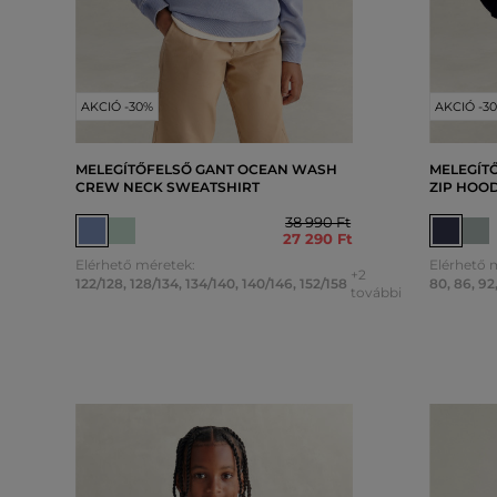
AKCIÓ -30%
AKCIÓ -3
MELEGÍTŐFELSŐ GANT OCEAN WASH
MELEGÍTŐ
CREW NECK SWEATSHIRT
ZIP HOO
38 990 Ft
27 290 Ft
Elérhető méretek:
Elérhető 
+2
122/128
,
128/134
,
134/140
,
140/146
,
152/158
80
,
86
,
92
további