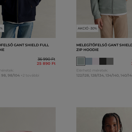
0%
AKCIÓ -30%
FELSŐ GANT SHIELD FULL
MELEGÍTŐFELSŐ GANT SHIELD
DIE
ZIP HOODIE
36 990 Ft
25 890 Ft
méretek:
Elérhető méretek:
,
98
,
98/104
+2 további
122/128
,
128/134
,
134/140
,
140/14