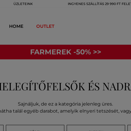
ÜZLETEINK
INGYENES SZÁLLÍTÁS 29 990 FT FELE
HOME
OUTLET
FARMEREK -50% >>
MELEGÍTŐFELSŐK ÉS NAD
Sajnáljuk, de ez a kategória jelenleg üres.
átha talál egyéb darabot, amelyik elnyeri tetszését, va