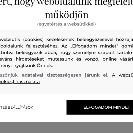
ért, hogy weboldalunk megfelel
működjön
(egyetértés a websütikkel)
websütik (cookies) kezelésének beleegyezésével hozzájá
boldalunk fejlesztéséhez. Az „Elfogadom mindet" gom
ttintva beleegyezik abba, hogy személyre szabott tartalm
leváns hirdetéseket mutassunk és vonzó, online vásárl
ményt nyújtsunk Önnek.
0%
AKCIÓ -30%
szönjük,
adataival tisztességesen járunk el.
A websü
ookies) használata
FELSŐ GANT COLLEGIATE RIB
MELEGÍTŐFELSŐ GANT COLLE
HOODIE
GRAPHIC FULL ZIP HOODIE
40 990 Ft
28 690 Ft
ELFOGADOM MINDET
TES BEÁLLÍTÁSOK
méretek:
Elérhető méretek:
+2
28/134
,
134/140
,
140/146
,
152/158
122/128
,
128/134
,
134/140
,
140/14
további