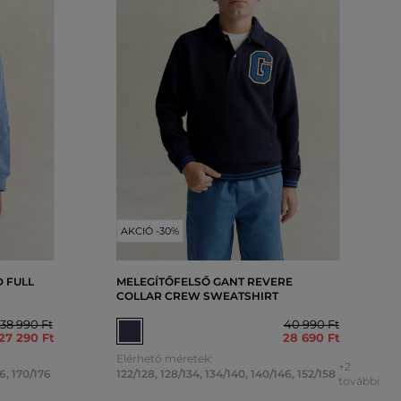
AKCIÓ -30%
 FULL
MELEGÍTŐFELSŐ GANT REVERE
COLLAR CREW SWEATSHIRT
38 990 Ft
40 990 Ft
27 290 Ft
28 690 Ft
Elérhető méretek:
+2
6
,
170/176
122/128
,
128/134
,
134/140
,
140/146
,
152/158
további