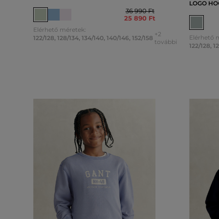
LOGO HO
36 990 Ft
25 890 Ft
Elérhető méretek:
+2
Elérhető 
122/128
,
128/134
,
134/140
,
140/146
,
152/158
további
122/128
,
1