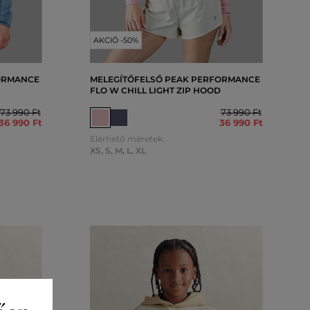
AKCIÓ -50%
ORMANCE
MELEGÍTŐFELSŐ PEAK PERFORMANCE
FLO W CHILL LIGHT ZIP HOOD
73 990 Ft
73 990 Ft
36 990 Ft
36 990 Ft
Elérhető méretek:
XS
,
S
,
M
,
L
,
XL