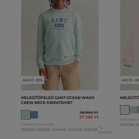
AKCIÓ -30%
AKCIÓ -3
MELEGÍTŐFELSŐ GANT OCEAN WASH
MELEGÍT
CREW NECK SWEATSHIRT
38 990 Ft
27 290 Ft
Elérhető 
Elérhető méretek:
122/128
,
1
+2
122/128
,
128/134
,
134/140
,
140/146
,
152/158
további