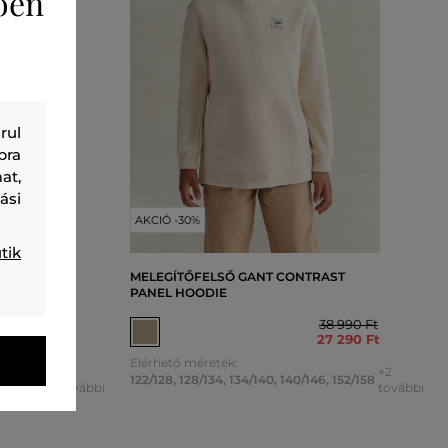
ően
rul
bra
at,
ási
AKCIÓ -30%
tik
GIATE
MELEGÍTŐFELSŐ GANT CONTRAST
PANEL HOODIE
40 990 Ft
38 990 Ft
28 690 Ft
27 290 Ft
Elérhető méretek:
+2
+2
6
,
152/158
122/128
,
128/134
,
134/140
,
140/146
,
152/158
további
további