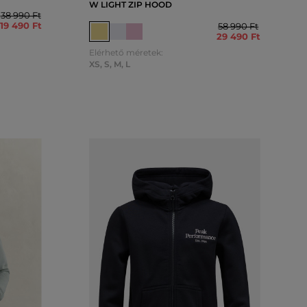
W LIGHT ZIP HOOD
38 990 Ft
19 490 Ft
58 990 Ft
29 490 Ft
Elérhető méretek:
XS
,
S
,
M
,
L