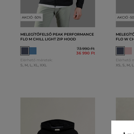
AKCIÓ -50%
AKCIÓ -5
MELEGÍTŐFELSŐ PEAK PERFORMANCE
MELEGÍT
FLO M CHILL LIGHT ZIP HOOD
FLO W CH
73 990 Ft
36 990 Ft
Elérhető méretek:
Elérhető 
S
,
M
,
L
,
XL
,
XXL
XS
,
S
,
M
,
L