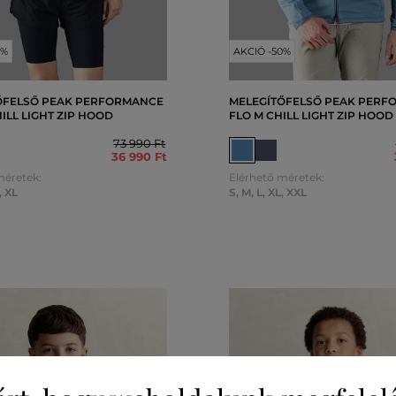
0%
AKCIÓ -50%
ŐFELSŐ PEAK PERFORMANCE
MELEGÍTŐFELSŐ PEAK PERF
ILL LIGHT ZIP HOOD
FLO M CHILL LIGHT ZIP HOOD
73 990 Ft
36 990 Ft
méretek:
Elérhető méretek:
,
XL
S
,
M
,
L
,
XL
,
XXL