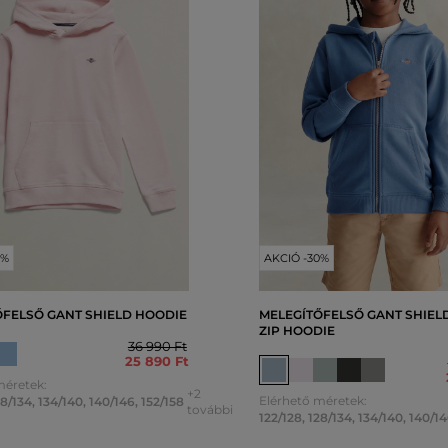
0%
AKCIÓ -30%
ŐFELSŐ GANT SHIELD HOODIE
MELEGÍTŐFELSŐ GANT SHIELD
ZIP HOODIE
36 990 Ft
25 890 Ft
méretek:
+2
Elérhető méretek:
28/134
,
134/140
,
140/146
,
152/158
további
122/128
,
128/134
,
134/140
,
140/14