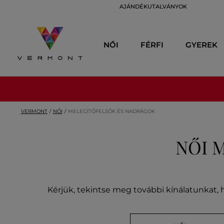
AJÁNDÉKUTALVÁNYOK
NŐI
FÉRFI
GYEREK
VERMONT
NŐI
MELEGÍTŐFELSŐK ÉS NADRÁGOK
NŐI 
Kérjük, tekintse meg további kínálatunkat, h