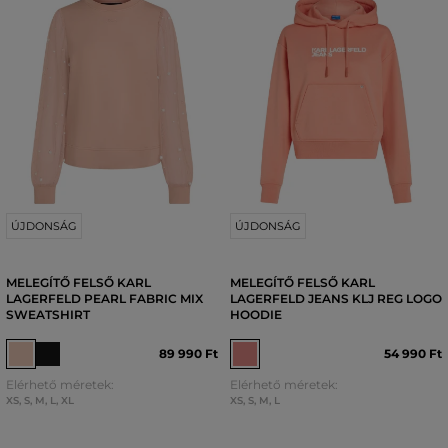
ÚJDONSÁG
ÚJDONSÁG
MELEGÍTŐ FELSŐ KARL
MELEGÍTŐ FELSŐ KARL
LAGERFELD PEARL FABRIC MIX
LAGERFELD JEANS KLJ REG LOGO
SWEATSHIRT
HOODIE
89 990 Ft
54 990 Ft
Elérhető méretek:
Elérhető méretek:
XS
,
S
,
M
,
L
,
XL
XS
,
S
,
M
,
L