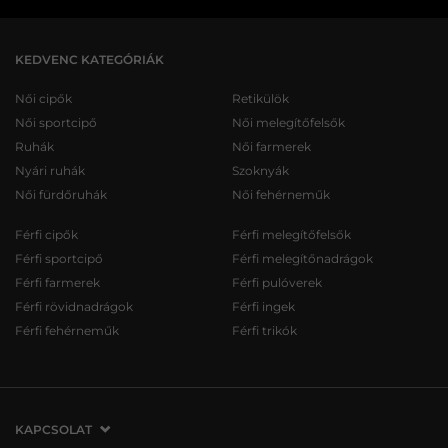
KEDVENC KATEGÓRIÁK
Női cipők
Retikülök
Női sportcipő
Női melegítőfelsők
Ruhák
Női farmerek
Nyári ruhák
Szoknyák
Női fürdőruhák
Női fehérneműk
Férfi cipők
Férfi melegítőfelsők
Férfi sportcipő
Férfi melegítőnadrágok
Férfi farmerek
Férfi pulóverek
Férfi rövidnadrágok
Férfi ingek
Férfi fehérneműk
Férfi trikók
KAPCSOLAT