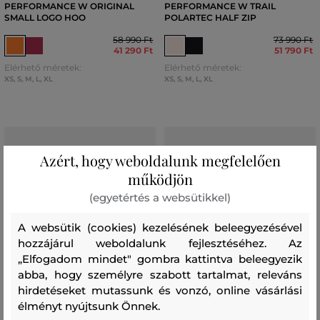
PERFORMANCE W ORIGINAL
PERFORMANCE W TRAIL
SMALL LOGO HOO
POLARTEC HALF ZIP
58 990 Ft
73 990 Ft
41 290 Ft
51 790 Ft
Elérhető méretek:
Elérhető méretek:
XS
,
S
,
M
,
L
,
XL
XS
,
S
,
M
,
L
,
XL
Azért, hogy weboldalunk megfelelően
működjön
(egyetértés a websütikkel)
A websütik (cookies) kezelésének beleegyezésével
hozzájárul weboldalunk fejlesztéséhez. Az
„Elfogadom mindet" gombra kattintva beleegyezik
abba, hogy személyre szabott tartalmat, releváns
hirdetéseket mutassunk és vonzó, online vásárlási
élményt nyújtsunk Önnek.