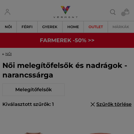
NŐI
FÉRFI
GYEREK
HOME
OUTLET
MÁRKÁK
FARMEREK -50% >>
NŐI
Női melegítőfelsők és nadrágok -
narancssárga
Melegítőfelsők
Kiválasztott szűrők: 1
Szűrők törlése