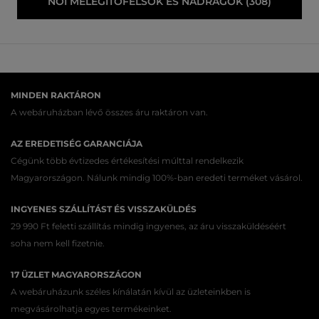
NŐI MELEGÍTŐFELSŐK ÉS NADRÁGOK (308)
MINDEN RAKTÁRON
A webáruházban lévő összes áru raktáron van.
AZ EREDETISÉG GARANCIÁJA
Cégünk több évtizedes értékesítési múlttal rendelkezik
Magyarországon. Nálunk mindig 100%-ban eredeti terméket vásárol.
INGYENES SZÁLLÍTÁST ÉS VISSZAKÜLDÉS
29 990 Ft feletti szállítás mindig ingyenes, az áru visszaküldéséért
soha nem kell fizetnie.
17 ÜZLET MAGYARORSZÁGON
A webáruházunk széles kínálatán kívül az üzleteinkben is
megvásárolhatja egyes termékeinket.