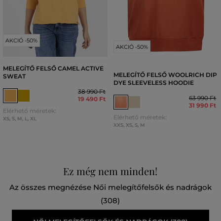
AKCIÓ -50%
AKCIÓ -50%
MELEGÍTŐ FELSŐ CAMEL ACTIVE
MELEGÍTŐ FELSŐ WOOLRICH DIP
SWEAT
DYE SLEEVELESS HOODIE
38 990 Ft
63 990 Ft
19 490 Ft
31 990 Ft
Elérhető méretek:
Elérhető méretek:
XS
,
S
,
M
,
L
,
XL
XXS
,
XS
,
S
,
M
Ez még nem minden!
Az összes megnézése Női melegítőfelsők és nadrágok
(308)