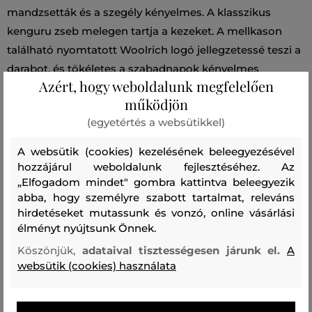
mandzsetták és a szegély kényelmes. A klasszikus
kenguru zseb melegen tartja a kezeket. A mellkason
található nyomtatott Woolrich logó jellegzetessé teszi a
darabot, és tökéletes a szabadnapok kényelmes
Azért, hogy weboldalunk megfelelően
eltöltéséhez.
működjön
(egyetértés a websütikkel)
Szezon: FW23
Termék kódja
0202MRUT3290-623-WA-31093
A websütik (cookies) kezelésének beleegyezésével
hozzájárul weboldalunk fejlesztéséhez. Az
„Elfogadom mindet" gombra kattintva beleegyezik
Összetétel
abba, hogy személyre szabott tartalmat, releváns
hirdetéseket mutassunk és vonzó, online vásárlási
élményt nyújtsunk Önnek.
felső anyag
PAMUT
Köszönjük,
adataival tisztességesen járunk el.
A
100 %
websütik (cookies) használata
Ajánlott termékek