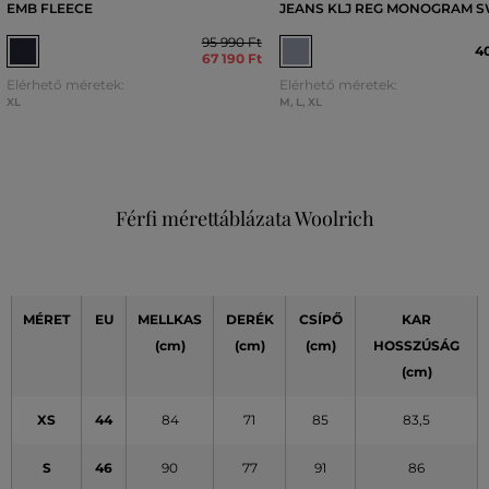
EMB FLEECE
JEANS KLJ REG MONOGRAM 
95 990 Ft
40
67 190 Ft
Elérhető méretek:
Elérhető méretek:
XL
M
,
L
,
XL
Férfi mérettáblázata Woolrich
MÉRET
EU
MELLKAS
DERÉK
CSÍPŐ
KAR
(cm)
(cm)
(cm)
HOSSZÚSÁG
(cm)
XS
44
84
71
85
83,5
S
46
90
77
91
86