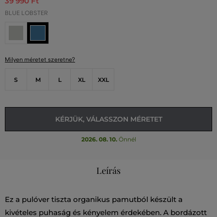
39 990 Ft
BLUE LOBSTER
Milyen méretet szeretne?
S
M
L
XL
XXL
KÉRJÜK, VÁLASSZON MÉRETET
2026. 08. 10.
Önnél
Leírás
Ez a pulóver tiszta organikus pamutból készült a
kivételes puhaság és kényelem érdekében. A bordázott