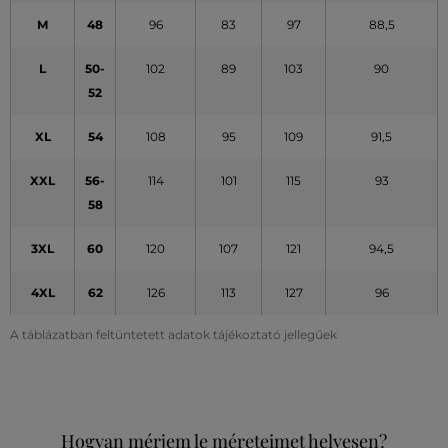
M
48
96
83
97
88,5
L
50-
102
89
103
90
52
XL
54
108
95
109
91,5
XXL
56-
114
101
115
93
58
3XL
60
120
107
121
94,5
4XL
62
126
113
127
96
A táblázatban feltüntetett adatok tájékoztató jellegűek
Hogyan mérjem le méreteimet helyesen?