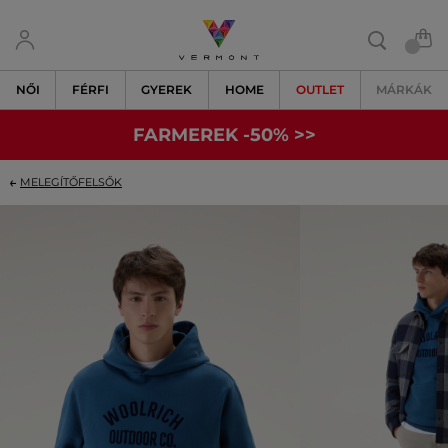
NŐI
FÉRFI
GYEREK
HOME
OUTLET
MÁRKÁK
FARMEREK -50% >>
MELEGÍTŐFELSŐK