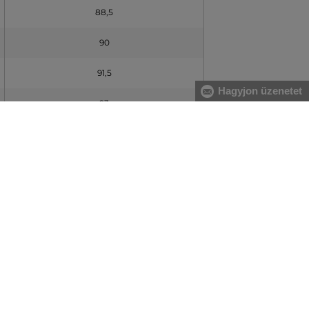
88,5
90
91,5
Hagyjon üzenetet
93
94,5
96
esen?