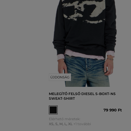
ÚJDONSÁG
MELEGÍTŐ FELSŐ DIESEL S-BOXT-N5
SWEAT-SHIRT
79 990 Ft
Elérhető méretek:
XS
,
S
,
M
,
L
,
XL
+1 további