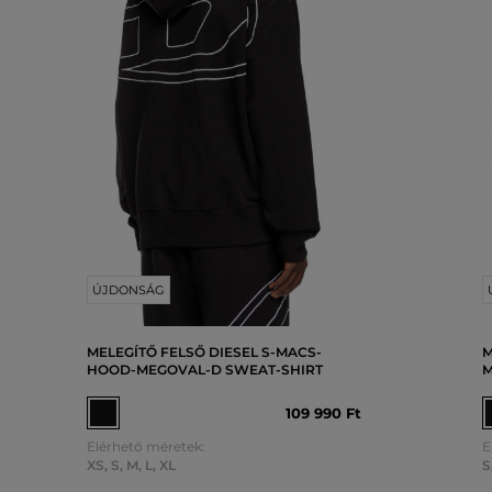
ÚJDONSÁG
MELEGÍTŐ FELSŐ DIESEL S-MACS-
M
HOOD-MEGOVAL-D SWEAT-SHIRT
M
109 990 Ft
Elérhető méretek:
E
XS
,
S
,
M
,
L
,
XL
S