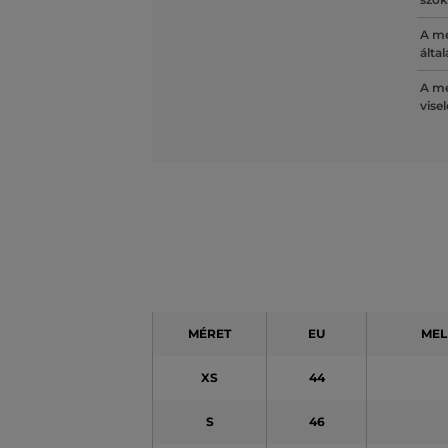
A mé
álta
A mé
vise
MÉRET
EU
MEL
XS
44
S
46