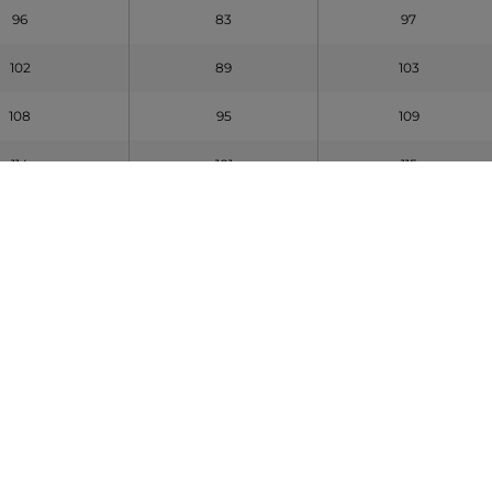
96
83
97
102
89
103
108
95
109
114
101
115
120
107
121
126
113
127
legűek
an mérjem le méreteimet hely