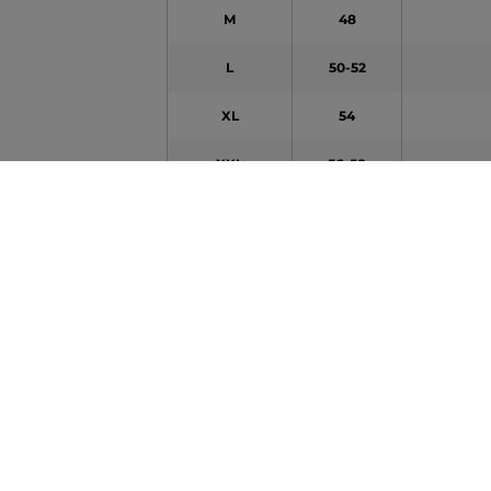
M
48
L
50-52
XL
54
XXL
56-58
3XL
60
4XL
62
A táblázatban feltüntetett adatok tájékoztató jel
Hogy