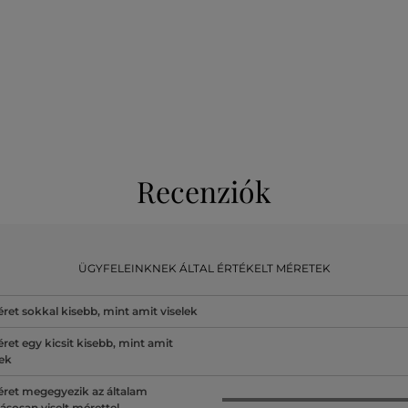
Recenziók
ÜGYFELEINKNEK ÁLTAL ÉRTÉKELT MÉRETEK
ret sokkal kisebb, mint amit viselek
ret egy kicsit kisebb, mint amit
lek
ret megegyezik az általam
ásosan viselt mérettel