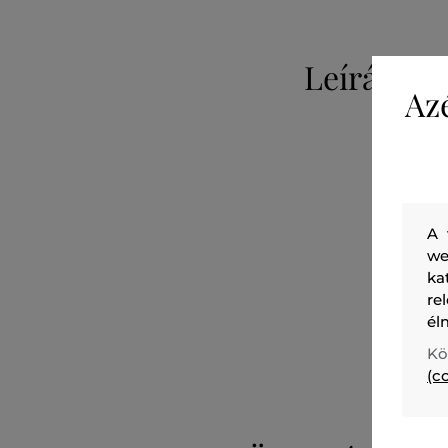
Leírás
Az
A 
we
ka
re
él
Kö
(c