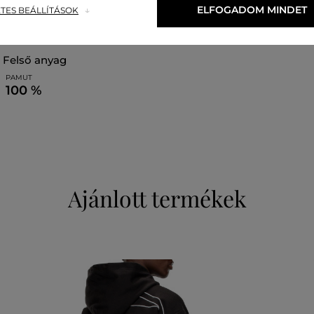
ELFOGADOM MINDET
TES BEÁLLÍTÁSOK
felső anyag
PAMUT
100 %
Ajánlott termékek