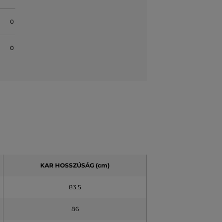
0
0
KAR HOSSZÚSÁG (cm)
83,5
86