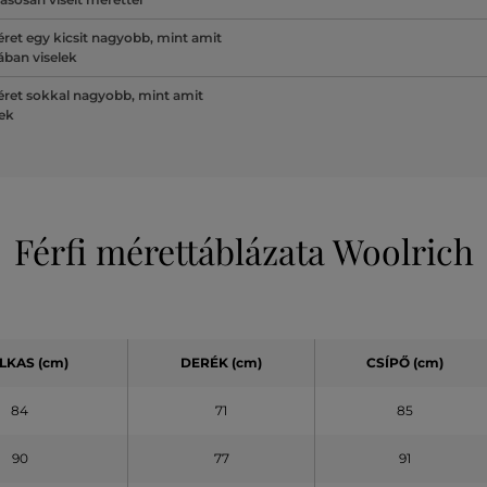
ret egy kicsit nagyobb, mint amit
lában viselek
ret sokkal nagyobb, mint amit
lek
Férfi mérettáblázata Woolrich
LKAS (cm)
DERÉK (cm)
CSÍPŐ (cm)
84
71
85
90
77
91