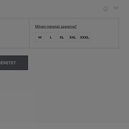
Milyen méretet szeretne?
M
L
XL
XXL
XXXL
MÉRETET
l