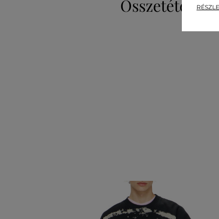
Összetétel
RÉSZLE