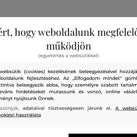
ért, hogy weboldalunk megfelel
működjön
Kerek nyakkivágással ellátott férfi melegítő felső. Laza sza
vállvarrásokkal ellátott. A mellkason található márkanevet
(egyetértés a websütikkel)
alapításának éve és a szezonális tengerész témájú grafika e
kontrasztban van a melegítő felső alapjául szolgáló jersey 
websütik (cookies) kezelésének beleegyezésével hozzájá
kellemesen puha és tökéletesen légáteresztő prémium m
boldalunk fejlesztéséhez. Az „Elfogadom mindet" gom
ttintva beleegyezik abba, hogy személyre szabott tartalm
pamutszálból készült, amely rendkívül kényelmes viseletet b
leváns hirdetéseket mutassunk és vonzó, online vásárl
megjelenésű darab, amely fantáziadús megjelenést kölcsö
ményt nyújtsunk Önnek.
öltözékének.
szönjük,
adataival tisztességesen járunk el.
A websü
ookies) használata
Szezon: SS24
Termék kódja
0229MRUT3686-324-WA-39