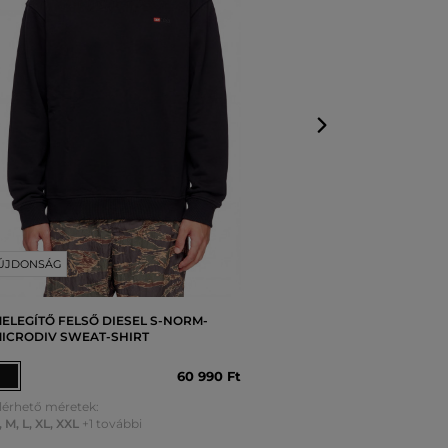
Elérhető mérete
S
,
M
,
L
,
XL
,
XXL
+
ÚJDONSÁG
ELEGÍTŐ FELSŐ DIESEL S-NORM-
ICRODIV SWEAT-SHIRT
60 990 Ft
lérhető méretek:
,
M
,
L
,
XL
,
XXL
+1 további