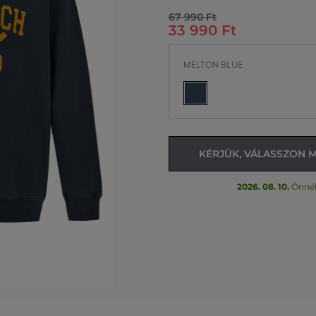
67 990 Ft
33 990 Ft
MELTON BLUE
KÉRJÜK, VÁLASSZON 
2026. 08. 10.
Önné