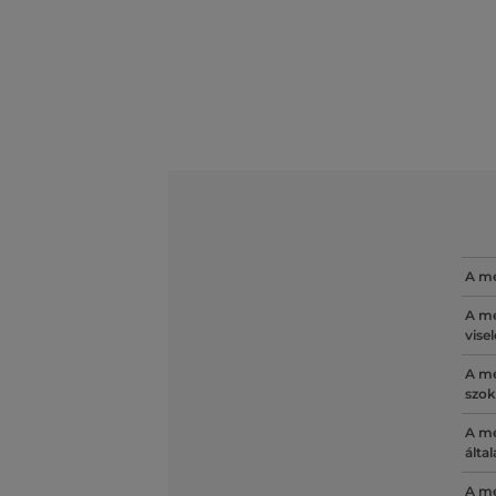
A mé
A mé
vise
A mé
szok
A mé
álta
A mé