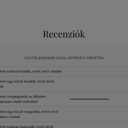
Recenziók
ÜGYFELEINKNEK ÁLTAL ÉRTÉKELT MÉRETEK
ret sokkal kisebb, mint amit viselek
ret egy kicsit kisebb, mint amit
lek
ret megegyezik az általam
ásosan viselt mérettel
ret egy kicsit nagyobb, mint amit
lában viselek
ret sokkal nagyobb, mint amit