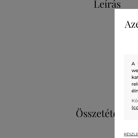
Leírás
Az
A 
we
ka
re
él
Kö
(c
Összetétel
RÉSZLE