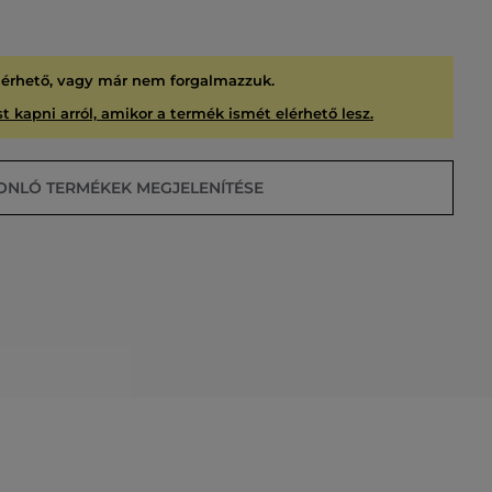
lérhető, vagy már nem forgalmazzuk.
t kapni arról, amikor a termék ismét elérhető lesz.
ONLÓ TERMÉKEK MEGJELENÍTÉSE
USÍTVA