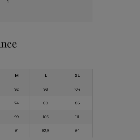
1
ance
M
L
XL
92
98
104
74
80
86
99
105
111
61
62,5
64