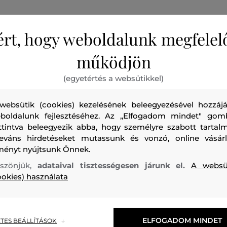
ért, hogy weboldalunk megfelel
Női kerek nyakú pulóver nagyon kényelmes és könnyű anya
Egyenes szabás, raglan ujjak, bordázott szegély a nyaknál, 
működjön
ujjaknál, nagyméretű márkajelzés hímezve a mellkason. A 
(egyetértés a websütikkel)
enyhén szálcsiszolt hátoldalával rendkívül légáteresztő, ke
könnyen ápolható. Nagyon népszerű és praktikus darab, a
websütik (cookies) kezelésének beleegyezésével hozzájá
kiegészíti minden sportos öltözékét.
boldalunk fejlesztéséhez. Az „Elfogadom mindet" gom
ttintva beleegyezik abba, hogy személyre szabott tartalm
leváns hirdetéseket mutassunk és vonzó, online vásárl
Szabás/Típus
REGULAR
Szezon: SS23
Termék kódja
ményt nyújtsunk Önnek.
G77752360-323-PW-B33
szönjük,
adataival tisztességesen járunk el.
A websü
ookies) használata
ELFOGADOM MINDET
TES BEÁLLÍTÁSOK
felső anyag