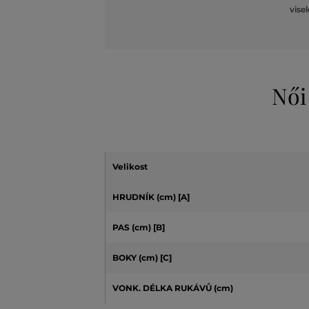
vise
Női
Velikost
HRUDNÍK (cm)
[A]
PAS (cm) [B]
BOKY (cm) [C]
VONK. DÉLKA RUKÁVŮ (cm)