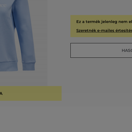
Ez a termék jelenleg nem e
Szeretnék e-mailes értesítés
HAS
A
KIÁR