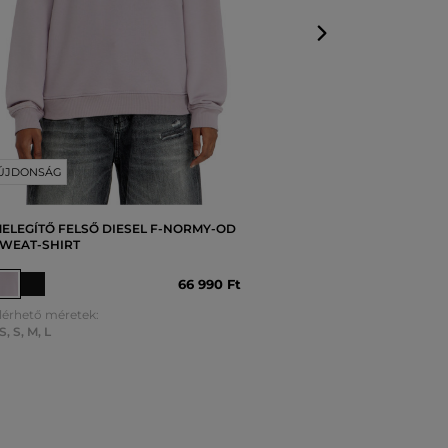
ÚJDONSÁG
ELEGÍTŐ FELSŐ DIESEL F-NORMY-OD
WEAT-SHIRT
66 990 Ft
lérhető méretek:
S
,
S
,
M
,
L