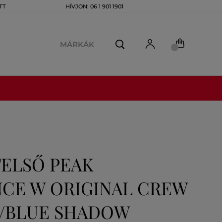
TT
HÍVJON: 06 1 901 1901
MÁRKÁK
FELSŐ PEAK
CE W ORIGINAL CREW
E/BLUE SHADOW