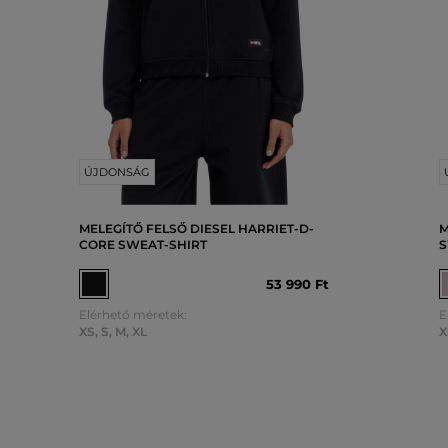
ÚJDONSÁG
MELEGÍTŐ FELSŐ DIESEL HARRIET-D-
M
CORE SWEAT-SHIRT
S
53 990 Ft
Elérhető méretek:
E
XS
,
S
,
M
,
XL
X