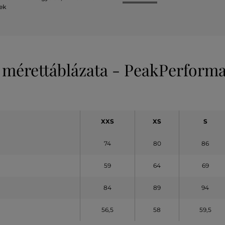
lek
 mérettáblázata - PeakPerform
XXS
XS
S
74
80
86
59
64
69
84
89
94
56,5
58
59,5