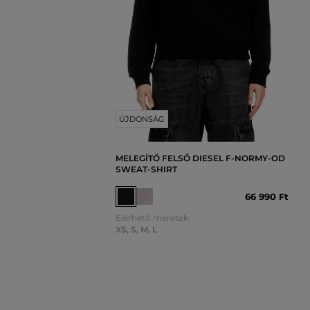
ÚJDONSÁG
MELEGÍTŐ FELSŐ DIESEL F-NORMY-OD
SWEAT-SHIRT
66 990 Ft
Elérhető méretek:
XS
,
S
,
M
,
L