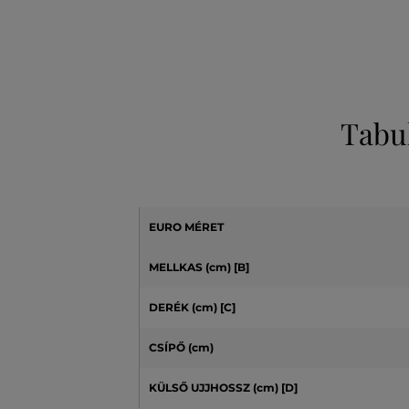
Tabu
EURO MÉRET
MELLKAS (cm) [B]
DERÉK (cm) [C]
CSÍPŐ (cm)
KÜLSŐ UJJHOSSZ (cm)
[D]