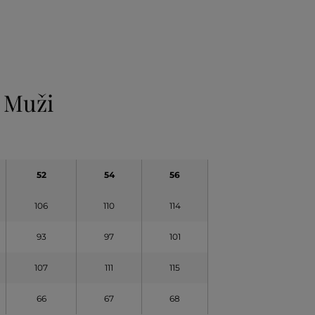
 Muži
52
54
56
106
110
114
93
97
101
107
111
115
66
67
68