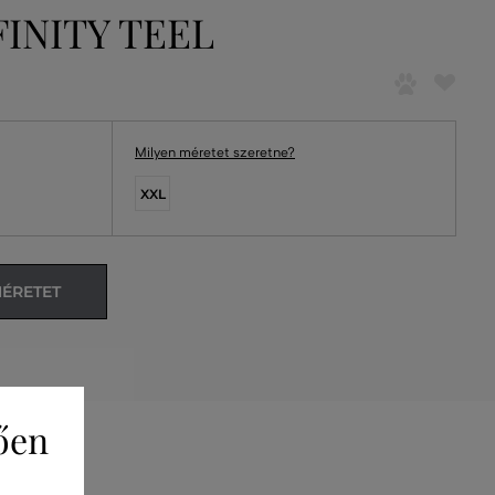
FINITY TEEL
Milyen méretet szeretne?
XXL
MÉRETET
ően