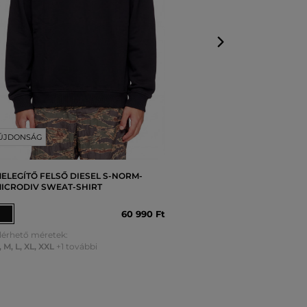
ÚJDONSÁG
ELEGÍTŐ FELSŐ DIESEL S-NORM-
ICRODIV SWEAT-SHIRT
60 990 Ft
lérhető méretek:
,
M
,
L
,
XL
,
XXL
+1 további