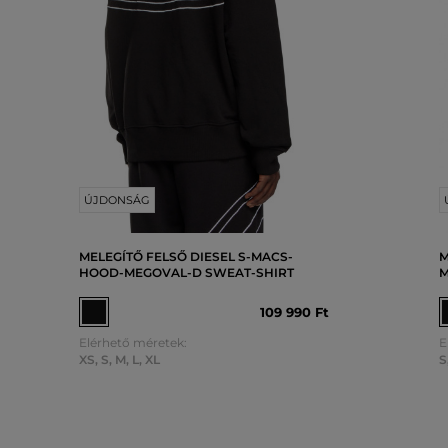
ÚJDONSÁG
MELEGÍTŐ FELSŐ DIESEL S-MACS-
M
HOOD-MEGOVAL-D SWEAT-SHIRT
M
109 990 Ft
Elérhető méretek:
E
XS
,
S
,
M
,
L
,
XL
S