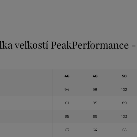
ľka veľkostí PeakPerformance -
46
48
50
94
98
102
81
85
89
95
99
103
63
64
65