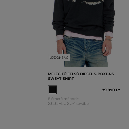
ÚJDONSÁG
MELEGÍTŐ FELSŐ DIESEL S-BOXT-N5
SWEAT-SHIRT
79 990 Ft
Elérhető méretek:
XS
,
S
,
M
,
L
,
XL
+1 további