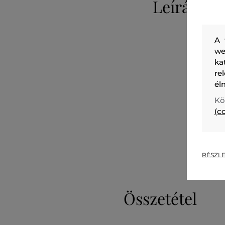
Leírás
A 
we
ka
re
él
Kö
(c
RÉSZLE
Összetétel