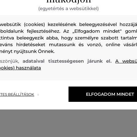
(egyetértés a websütikkel)
websütik (cookies) kezelésének beleegyezésével hozzájá
Férfi fleece melegítő felső, amely cipzáras gallérral és eny
boldalunk fejlesztéséhez. Az „Elfogadom mindet" gom
meghosszabbított hátrésszel van ellátva. A laza szabású d
ttintva beleegyezik abba, hogy személyre szabott tartalm
mellzsebbel van kiegészítve, amely lehetővé teszi, hogy kis
leváns hirdetéseket mutassunk és vonzó, online vásárl
magával vihessen anélkül, hogy azok korlátoznák a mozg
ményt nyújtsunk Önnek.
mintával ellátott, amely javítja a nedvességelvezető képessé
szönjük,
adataival tisztességesen járunk el.
A websü
hőmérséklet szabályozásában. Elengedhetetlen darab, am
ookies) használata
szabadtéri tevékenység során kihasznál majd. Viselheti kabá
önmagában is.
ELFOGADOM MINDET
TES BEÁLLÍTÁSOK
Szezon: FW24
Termék kódja
G79813030-624-PA-B42-XX