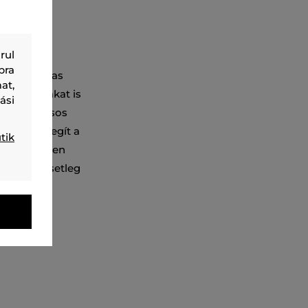
rul
hén
bra
arab cipzáras
at,
ebb tárgyakat is
ási
ásban. Rácsos
get, így segít a
tik
elyet minden
t alatt, esetleg
L