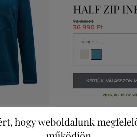
HALF ZIP IN
73 990 Ft
36 990 Ft
INFINITY TEEL
KÉRJÜK, VÁLASSZON 
2026. 08. 12.
Önnél
ért, hogy weboldalunk megfelel
működjön