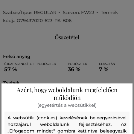
Szabás/Típus
REGULAR
Szezon: FW23
Termék
kódja
G79437020-623-PA-B06
Összetétel
felső anyag
ÚJRAHASZNOSÍTOTT POLIÉSZTER
POLIÉSZTER
ELASZTÁN
57 %
36 %
7 %
zsebek
Azért, hogy weboldalunk megfelelően
POLIÉSZTER
100 %
működjön
(egyetértés a websütikkel)
Ajánlott termékek
A websütik (cookies) kezelésének beleegyezésével
hozzájárul weboldalunk fejlesztéséhez. Az
„Elfogadom mindet" gombra kattintva beleegyezik