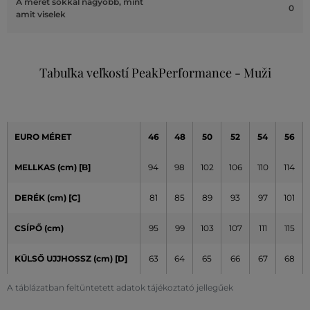
A méret sokkal nagyobb, mint
0
amit viselek
Tabuľka veľkostí PeakPerformance - Muži
EURO MÉRET
46
48
50
52
54
56
MELLKAS (cm) [B]
94
98
102
106
110
114
DERÉK (cm) [C]
81
85
89
93
97
101
CSÍPŐ (cm)
95
99
103
107
111
115
KÜLSŐ UJJHOSSZ (cm)
[D]
63
64
65
66
67
68
A táblázatban feltüntetett adatok tájékoztató jellegűek