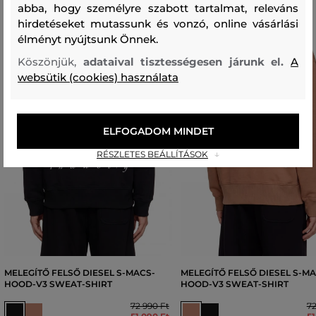
abba, hogy személyre szabott tartalmat, releváns
hirdetéseket mutassunk és vonzó, online vásárlási
élményt nyújtsunk Önnek.
Köszönjük,
adataival tisztességesen járunk el.
A
websütik (cookies) használata
ELFOGADOM MINDET
RÉSZLETES BEÁLLÍTÁSOK
MELEGÍTŐ FELSŐ DIESEL S-MACS-
MELEGÍTŐ FELSŐ DIESEL S-M
HOOD-V3 SWEAT-SHIRT
HOOD-V3 SWEAT-SHIRT
72 990 Ft
72