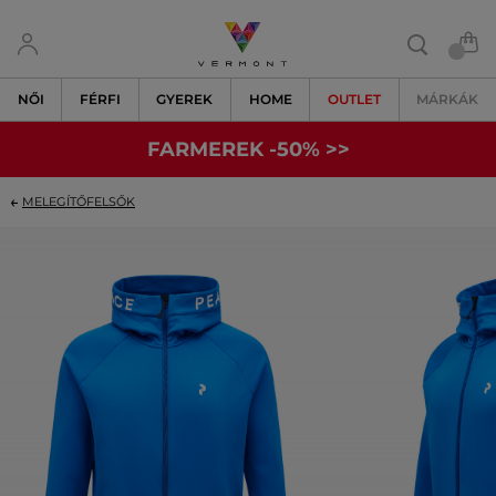
NŐI
FÉRFI
GYEREK
HOME
OUTLET
MÁRKÁK
FARMEREK -50% >>
MELEGÍTŐFELSŐK