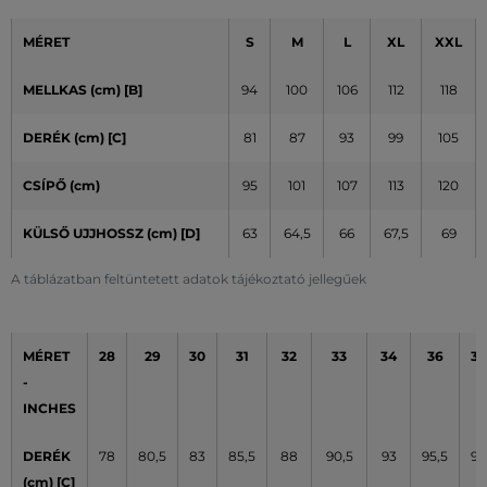
MÉRET
S
M
L
XL
XXL
MELLKAS (cm) [B]
94
100
106
112
118
DERÉK (cm) [C]
81
87
93
99
105
CSÍPŐ (cm)
95
101
107
113
120
KÜLSŐ UJJHOSSZ (cm)
[D]
63
64,5
66
67,5
69
A táblázatban feltüntetett adatok tájékoztató jellegűek
MÉRET
28
29
30
31
32
33
34
36
38
-
INCHES
DERÉK
78
80,5
83
85,5
88
90,5
93
95,5
98
(cm) [C]