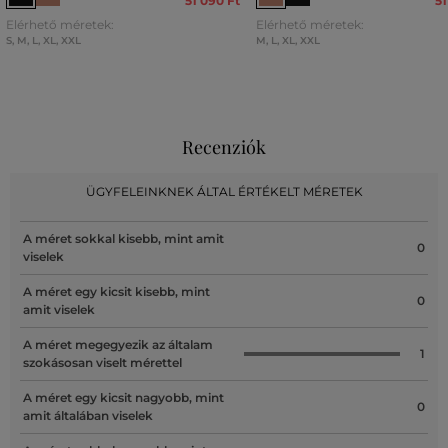
51 090 Ft
51
Elérhető méretek:
Elérhető méretek:
S
,
M
,
L
,
XL
,
XXL
M
,
L
,
XL
,
XXL
Recenziók
ÜGYFELEINKNEK ÁLTAL ÉRTÉKELT MÉRETEK
A méret sokkal kisebb, mint amit
0
viselek
A méret egy kicsit kisebb, mint
0
amit viselek
A méret megegyezik az általam
1
szokásosan viselt mérettel
A méret egy kicsit nagyobb, mint
0
amit általában viselek