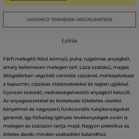
HASONLÓ TERMÉKEK MEGJELENÍTÉSE
Leírás
Férfi melegítő felső könnyű, puha, rugalmas anyagból,
amely kellemesen melegen tart. Laza szabású, magas
állógallérban végződő centrális cipzárral, márkajelzéssel
a kapucnin, cipzáras oldalzsebekkel és raglan ujjakkal.
Gyorsan száradó, nedvességelvezető anyagból készült.
Az anyagösszetétel és kivitelezés tökéletes viselési
kényelmet és nagyszerű funkcionális tulajdonságokat
garantál, így fizikailag igényes tevékenységek során is
melegen és szárazon tartja majd. Nagyon praktikus és
ötletes darab, minden szabadtéri kalandhoz.