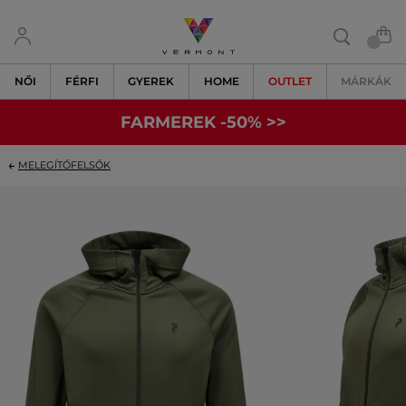
NŐI
FÉRFI
GYEREK
HOME
OUTLET
MÁRKÁK
FARMEREK -50% >>
MELEGÍTŐFELSŐK