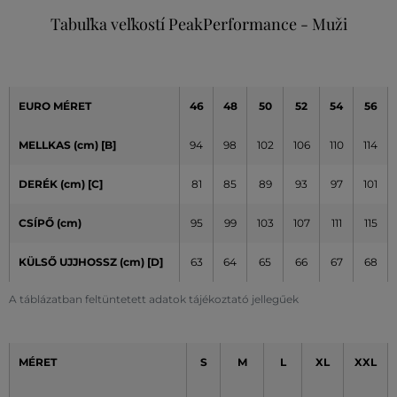
Tabuľka veľkostí PeakPerformance - Muži
EURO MÉRET
46
48
50
52
54
56
MELLKAS (cm) [B]
94
98
102
106
110
114
DERÉK (cm) [C]
81
85
89
93
97
101
CSÍPŐ (cm)
95
99
103
107
111
115
KÜLSŐ UJJHOSSZ (cm)
[D]
63
64
65
66
67
68
A táblázatban feltüntetett adatok tájékoztató jellegűek
MÉRET
S
M
L
XL
XXL