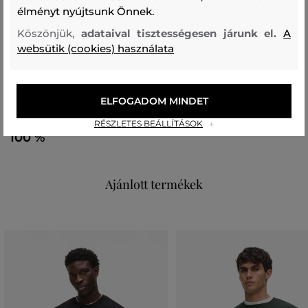
Összetétel
élményt nyújtsunk Önnek.
Köszönjük,
adataival tisztességesen járunk el.
A
zsebek
websütik (cookies) használata
POLIÉSZTER
100 %
ELFOGADOM MINDET
felső anyag
RÉSZLETES BEÁLLÍTÁSOK
POLIÉSZTER
100 %
Ajánlott termékek