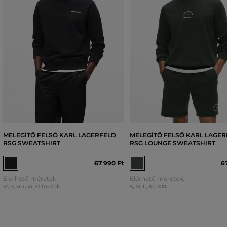
MELEGÍTŐ FELSŐ KARL LAGERFELD
MELEGÍTŐ FELSŐ KARL LAGE
RSG SWEATSHIRT
RSG LOUNGE SWEATSHIRT
67 990 Ft
6
Elérhető méretek:
Elérhető méretek:
+1 további
S
,
M
,
L
,
XL
,
XXL
XS
,
S
,
M
,
L
,
XL