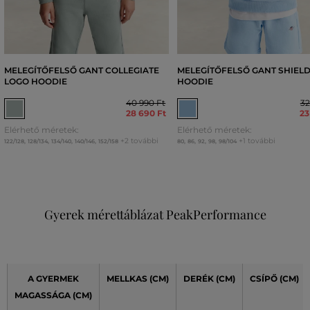
MELEGÍTŐFELSŐ GANT COLLEGIATE
MELEGÍTŐFELSŐ GANT SHIEL
LOGO HOODIE
HOODIE
40 990 Ft
32
28 690 Ft
23
Elérhető méretek:
Elérhető méretek:
+2 további
+1 további
122/128
,
128/134
,
134/140
,
140/146
,
152/158
80
,
86
,
92
,
98
,
98/104
Gyerek mérettáblázat PeakPerformance
A GYERMEK
MELLKAS (CM)
DERÉK
(CM)
CSÍPŐ
(CM)
MAGASSÁGA (CM)