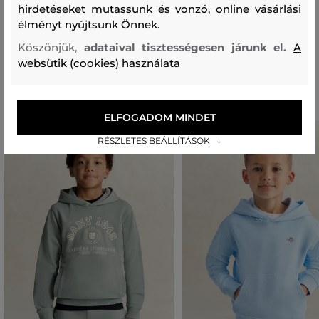
hirdetéseket mutassunk és vonzó, online vásárlási
PAMUT
POLIÉSZTER
80 %
20 %
élményt nyújtsunk Önnek.
Köszönjük,
adataival tisztességesen járunk el.
A
websütik (cookies) használata
Ajánlott termékek
ELFOGADOM MINDET
RÉSZLETES BEÁLLÍTÁSOK