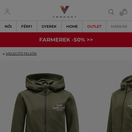
NŐI
FÉRFI
GYEREK
HOME
OUTLET
MÁRKÁK
FARMEREK -50% >>
MELEGÍTŐ FELSŐK