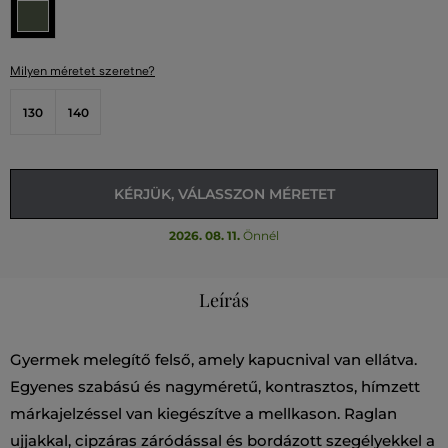
Milyen méretet szeretne?
130
140
KÉRJÜK, VÁLASSZON MÉRETET
2026. 08. 11.
Önnél
Leírás
Gyermek melegítő felső, amely kapucnival van ellátva.
Egyenes szabású és nagyméretű, kontrasztos, hímzett
márkajelzéssel van kiegészítve a mellkason. Raglan
ujjakkal, cipzáras záródással és bordázott szegélyekkel a