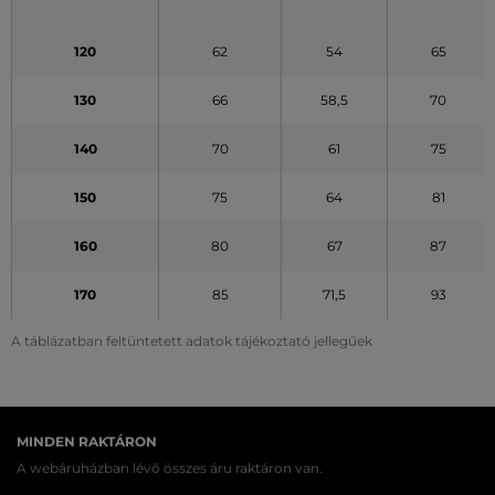
120
62
54
65
130
66
58,5
70
140
70
61
75
150
75
64
81
160
80
67
87
170
85
71,5
93
A táblázatban feltüntetett adatok tájékoztató jellegűek
MINDEN RAKTÁRON
A webáruházban lévő összes áru raktáron van.