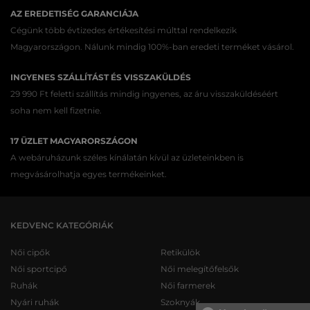
AZ EREDETISÉG GARANCIÁJA
Cégünk több évtizedes értékesítési múlttal rendelkezik
Magyarországon. Nálunk mindig 100%-ban eredeti terméket vásárol.
INGYENES SZÁLLÍTÁST ÉS VISSZAKÜLDÉS
29 990 Ft feletti szállítás mindig ingyenes, az áru visszaküldéséért
soha nem kell fizetnie.
17 ÜZLET MAGYARORSZÁGON
A webáruházunk széles kínálatán kívül az üzleteinkben is
megvásárolhatja egyes termékeinket.
KEDVENC KATEGÓRIÁK
Női cipők
Retikülök
Női sportcipő
Női melegítőfelsők
Ruhák
Női farmerek
Nyári ruhák
Szoknyák