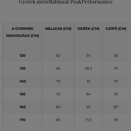
Gyerek mérettáblázat PeakPerformance
A GYERMEK
MELLKAS (CM)
DERÉK
(CM)
CSÍPŐ
(CM)
MAGASSÁGA (CM)
120
62
54
65
130
66
58,5
70
140
70
61
75
150
75
64
81
160
80
67
87
170
85
71,5
93