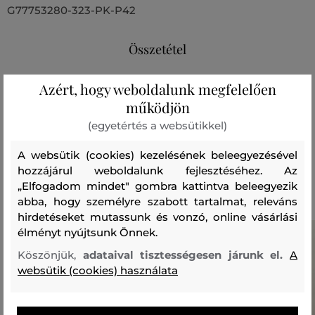
G77753280-323-PK-P42
Összetétel
Azért, hogy weboldalunk megfelelően
felső anyag
működjön
PAMUT
POLIÉSZTER
77 %
23 %
(egyetértés a websütikkel)
A websütik (cookies) kezelésének beleegyezésével
hozzájárul weboldalunk fejlesztéséhez. Az
Ajánlott termékek
„Elfogadom mindet" gombra kattintva beleegyezik
abba, hogy személyre szabott tartalmat, releváns
hirdetéseket mutassunk és vonzó, online vásárlási
élményt nyújtsunk Önnek.
Köszönjük,
adataival tisztességesen járunk el.
A
websütik (cookies) használata