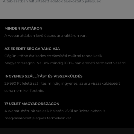
A táblázatban feltüntetett adatok tájékoztató jellegűek
MINDEN RAKTÁRON
A webáruházban lévő összes áru raktáron van.
AZ EREDETISÉG GARANCIÁJA
Cégünk több évtizedes értékesítési múlttal rendelkezik
Magyarországon. Nálunk mindig 100%-ban eredeti terméket vásárol.
INGYENES SZÁLLÍTÁST ÉS VISSZAKÜLDÉS
29 990 Ft feletti szállítás mindig ingyenes, az áru visszaküldéséért
soha nem kell fizetnie.
17 ÜZLET MAGYARORSZÁGON
A webáruházunk széles kínálatán kívül az üzleteinkben is
megvásárolhatja egyes termékeinket.