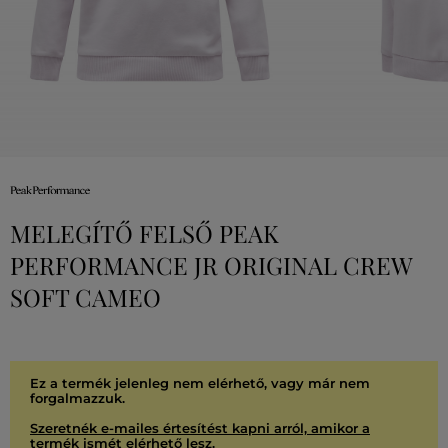
MELEGÍTŐ FELSŐ PEAK
PERFORMANCE JR ORIGINAL CREW
SOFT CAMEO
Ez a termék jelenleg nem elérhető, vagy már nem
forgalmazzuk.
Szeretnék e-mailes értesítést kapni arról, amikor a
termék ismét elérhető lesz.