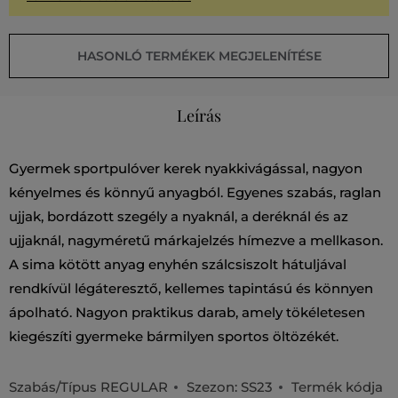
HASONLÓ TERMÉKEK MEGJELENÍTÉSE
Leírás
Gyermek sportpulóver kerek nyakkivágással, nagyon
kényelmes és könnyű anyagból. Egyenes szabás, raglan
ujjak, bordázott szegély a nyaknál, a deréknál és az
ujjaknál, nagyméretű márkajelzés hímezve a mellkason.
A sima kötött anyag enyhén szálcsiszolt hátuljával
rendkívül légáteresztő, kellemes tapintású és könnyen
ápolható. Nagyon praktikus darab, amely tökéletesen
kiegészíti gyermeke bármilyen sportos öltözékét.
Szabás/Típus
REGULAR
Szezon: SS23
Termék kódja