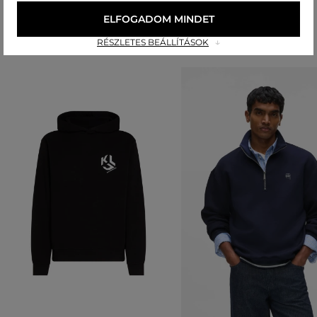
Ajánlott termékek
ELFOGADOM MINDET
RÉSZLETES BEÁLLÍTÁSOK