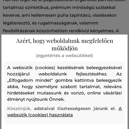
tartalmaz szintetikus, prémium minőségű szálakkal
keverve, ami kellemesen puha tapintású, viselésekor
légáteresztő, és rugalmasságának, valamint
flexibilitásának köszönhetően rendkívül kényelmes. A
minőségi dzsörzé garantálja a forma- és színállóságot.
Azért, hogy weboldalunk megfelelően
Stílusos alapdarab a szabadidős öltözködéshez.
működjön
(egyetértés a websütikkel)
Szabás/Típus
REGULAR
Szezon: BAS
Termék kódja
A websütik (cookies) kezelésének beleegyezésével
A1M20075-BAS-KA-999
hozzájárul weboldalunk fejlesztéséhez. Az
„Elfogadom mindet" gombra kattintva beleegyezik
Összetétel
abba, hogy személyre szabott tartalmat, releváns
hirdetéseket mutassunk és vonzó, online vásárlási
élményt nyújtsunk Önnek.
felső anyag
Köszönjük,
adataival tisztességesen járunk el.
A
ORGANIKUS PAMUT
ÚJRAHASZNOSÍTOTT POLIÉSZTER
websütik (cookies) használata
90 %
10 %