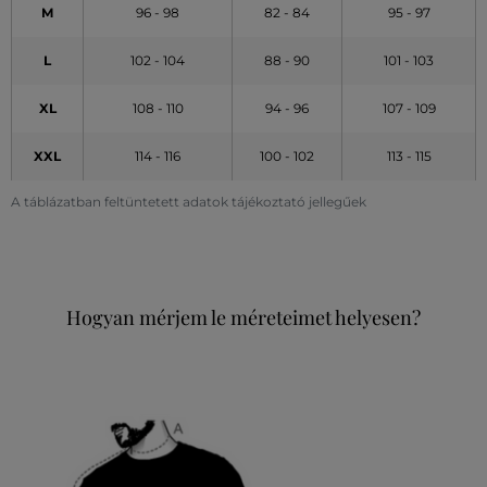
M
96 - 98
82 - 84
95 - 97
L
102 - 104
88 - 90
101 - 103
XL
108 - 110
94 - 96
107 - 109
XXL
114 - 116
100 - 102
113 - 115
A táblázatban feltüntetett adatok tájékoztató jellegűek
Hogyan mérjem le méreteimet helyesen?