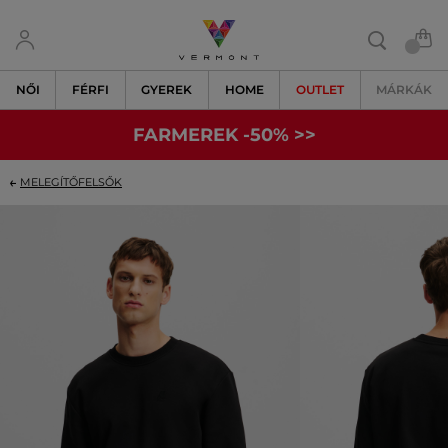
NŐI
FÉRFI
GYEREK
HOME
OUTLET
MÁRKÁK
FARMEREK -50% >>
MELEGÍTŐFELSŐK