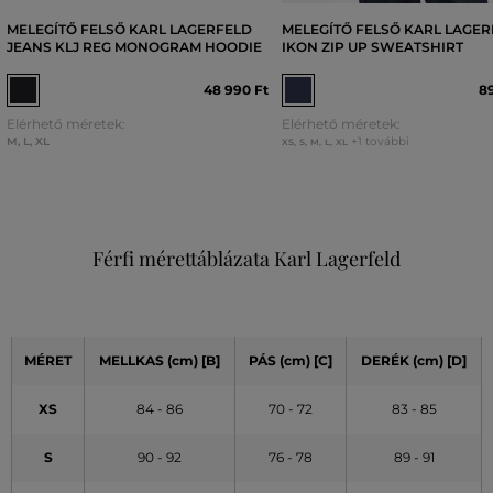
MELEGÍTŐ FELSŐ KARL LAGERFELD
MELEGÍTŐ FELSŐ KARL LAGE
JEANS KLJ REG MONOGRAM HOODIE
IKON ZIP UP SWEATSHIRT
48 990 Ft
89
Elérhető méretek:
Elérhető méretek:
M
,
L
,
XL
+1 további
XS
,
S
,
M
,
L
,
XL
Férfi mérettáblázata Karl Lagerfeld
MÉRET
MELLKAS (cm) [B]
PÁS (cm) [C]
DERÉK (cm) [D]
XS
84 - 86
70 - 72
83 - 85
S
90 - 92
76 - 78
89 - 91