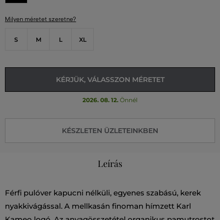
Milyen méretet szeretne?
S
M
L
XL
KÉRJÜK, VÁLASSZON MÉRETET
2026. 08. 12.
Önnél
KÉSZLETEN ÜZLETEINKBEN
Leírás
Férfi pulóver kapucni nélküli, egyenes szabású, kerek
nyakkivágással. A mellkasán finoman hímzett Karl
Kameo logó. Az anyagösszetétel organikus pamutrostot