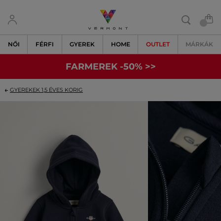
NŐI
FÉRFI
GYEREK
HOME
OUTLET
MÁRKÁK
FARMEREK -50% >>
GYEREKEK 1,5 ÉVES KORIG