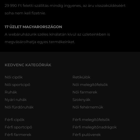
29 990 Ft feletti szállítás mindig ingyenes, az áru visszaküldéséért
soha nem kell fizetnie.
17 ÜZLET MAGYARORSZÁGON
A webáruházunk széles kínálatán kívül az üzleteinkben is
megvásárolhatja egyes termékeinket.
KEDVENC KATEGÓRIÁK
Női cipők
Retikülök
Női sportcipő
Női melegítőfelsők
Ruhák
Női farmerek
Nyári ruhák
Szoknyák
Női fürdőruhák
Női fehérneműk
Férfi cipők
Férfi melegítőfelsők
Férfi sportcipő
Férfi melegítőnadrágok
Férfi farmerek
Férfi pulóverek