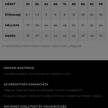
MÉRET
50
56
62
68
74
80
86
92
98
ÉV(hónap)
0-1
1-2
3
6
9
12
18
24
36
MELLKAS
37
39
44
46
48
50
51
52
54
DERÉK
35
37
41
43
44
45
47
49
51
A táblázatban feltüntetett adatok tájékoztató jellegűek
MINDEN RAKTÁRON
A webáruházban lévő összes áru raktáron van.
AZ EREDETISÉG GARANCIÁJA
Cégünk több évtizedes értékesítési múlttal rendelkezik
Magyarországon. Nálunk mindig 100%-ban eredeti terméket vásárol.
INGYENES SZÁLLÍTÁST ÉS VISSZAKÜLDÉS