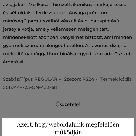
az ujjakon. Mellkasán hímzett, ikonikus márkajelzéssel
és két oldalsó ferde zsebbel. Anyaga prémium
minőségű pamutszálból készült és puha tapintású
jersey alkotja, amely kellemesen melegen tart,
mindenekelőtt azonban kényelmet biztosít, ami minden
gyermek számára elengedhetetlen. Az azonos dizájnú
melegítő nadrággal kombinálva egyedi szabadidős szett
érhető el.
Szabás/Típus
REGULAR
Szezon: PS24
Termék kódja
506744-723-GN-433-68
Összetétel
Azért, hogy weboldalunk megfelelően
felső anyag
működjön
PAMUT
POLIÉSZTER