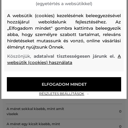
77 %
23 %
(egyetértés a websütikkel)
A websütik (cookies) kezelésének beleegyezésével
hozzájárul weboldalunk fejlesztéséhez. Az
Kezelési útmutató
„Elfogadom mindet" gombra kattintva beleegyezik
abba, hogy személyre szabott tartalmat, releváns
hirdetéseket mutassunk és vonzó, online vásárlási
MOSÁS
FEHÉRÍTÉS
SZÁRÍTÁS
VASALÁS
TISZTÍTÁS
élményt nyújtsunk Önnek.
Köszönjük,
adataival tisztességesen járunk el.
A
websütik (cookies) használata
Recenziók
ELFOGADOM MINDET
RÉSZLETES BEÁLLÍTÁSOK
ÜGYFELEINKNEK ÁLTAL ÉRTÉKELT MÉRETEK
A méret sokkal kisebb, mint amit
0
viselek
A méret egy kicsit kisebb, mint
0