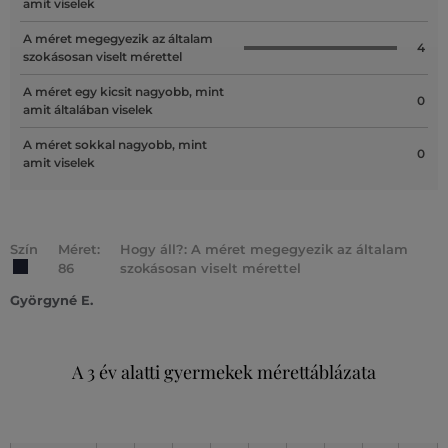
amit viselek
A méret megegyezik az általam
4
szokásosan viselt mérettel
A méret egy kicsit nagyobb, mint
0
amit általában viselek
A méret sokkal nagyobb, mint
0
amit viselek
Szín
Méret:
Hogy áll?: A méret megegyezik az általam
86
szokásosan viselt mérettel
Györgyné E.
A 3 év alatti gyermekek mérettáblázata